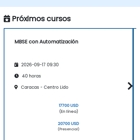
características de las reglas de validación,
conjuntos de validación y métricas del
modelo, así como introduce los conceptos
Próximos cursos
fundamentales y funciones para desarrollar y
utilizar consultas de modelos en
MagicDraw/Cameo.​
MBSE con Automatización
2026-09-17 09:30
40 horas
Caracas - Centro Lido
17700 USD
(En línea)
20700 USD
(Presencial)