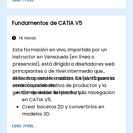
múltiples componentes.
Fundamentos de CATIA V5
14 Horas
Esta formación en vivo, impartida por un
instructor en Venezuela (en línea o
presencial), está dirigida a diseñadores web
principiantes o de nivel intermedio que
desean aprender a utilizar CATIA V5 para la
Al finalizar esta formación, los participantes
creación colaborativa de productos y la
serán capaces de:
gestión de datos del producto.
Comprender la interfaz y la navegación
en CATIA V5.
Crear bocetos 2D y convertirlos en
modelos 3D.
Desarrollar ensamblajes para combinar
Leer más...
múltiples componentes.