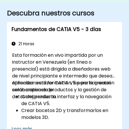
Descubra nuestros cursos
Fundamentos de CATIA V5 - 3 días
21 Horas
Esta formación en vivo impartida por un
instructor en Venezuela (en línea o
presencial) está dirigida a diseñadores web
de nivel principiante e intermedio que desean
aprender a utilizar CATIA V5 para la creación
Al finalizar esta formación, los participantes
colaborativa de productos y la gestión de
serán capaces de:
datos del producto.
Comprender la interfaz y la navegación
de CATIA V5.
Crear bocetos 2D y transformarlos en
modelos 3D.
Desarrollar ensamblajes para combinar
Leer más...