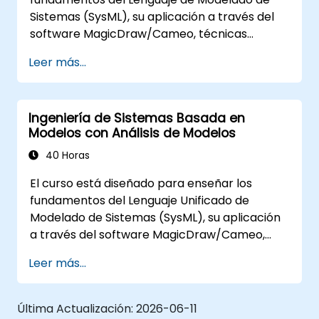
Sistemas (SysML), su aplicación a través del
software MagicDraw/Cameo, técnicas
básicas de simulación de MBSE (Ingeniería de
Leer más...
Sistemas Basada en Modelos) y las mejores
prácticas en MBSE. Esta capacitación cubre
los fundamentos para crear plantillas y
Ingeniería de Sistemas Basada en
generar informes dentro del conjunto de
Modelos con Análisis de Modelos
herramientas MagicDraw/Cameo, y enseña
cómo funcionan las macros y scripts dentro
40 Horas
de MagicDraw y a qué pueden aplicarse.
El curso está diseñado para enseñar los
fundamentos del Lenguaje Unificado de
Modelado de Sistemas (SysML), su aplicación
a través del software MagicDraw/Cameo,
técnicas básicas de simulación en la
Leer más...
Ingeniería de Sistemas Basada en Modelos
(MBSE) y las mejores prácticas en MBSE. Esta
capacitación enseña los conceptos clave y
Última Actualización:
2026-06-11