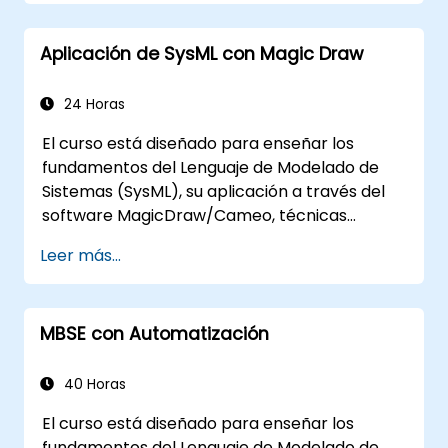
Aplicación de SysML con Magic Draw
24 Horas
El curso está diseñado para enseñar los
fundamentos del Lenguaje de Modelado de
Sistemas (SysML), su aplicación a través del
software MagicDraw/Cameo, técnicas
básicas de simulación de Ingeniería de
Leer más...
Sistemas Basada en Modelos (MBSE) y
mejores prácticas en MBSE.
MBSE con Automatización
40 Horas
El curso está diseñado para enseñar los
fundamentos del Lenguaje de Modelado de