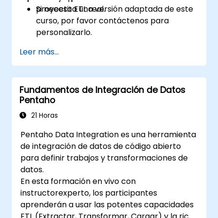
proyecto ETL real.
Si necesita una versión adaptada de este
curso, por favor contáctenos para
personalizarlo.
Leer más...
Fundamentos de Integración de Datos
Pentaho
21 Horas
Pentaho Data Integration es una herramienta
de integración de datos de código abierto
para definir trabajos y transformaciones de
datos.
En esta formación en vivo con
instructorexperto, los participantes
aprenderán a usar las potentes capacidades
ETL (Extractar, Transformar, Cargar) y la rica