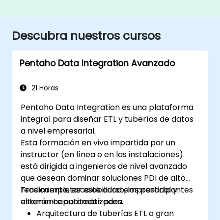
Descubra nuestros cursos
Pentaho Data Integration Avanzado
21 Horas
Pentaho Data Integration es una plataforma
integral para diseñar ETL y tuberías de datos
a nivel empresarial.
Esta formación en vivo impartida por un
instructor (en línea o en las instalaciones)
está dirigida a ingenieros de nivel avanzado
que desean dominar soluciones PDI de alto
rendimiento, escalabilidad empresarial y
Tras completar este curso, los participantes
altamente automatizadas.
estarán capacitados para:
Arquitectura de tuberías ETL a gran