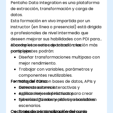
Pentaho Data Integration es una plataforma
de extracción, transformación y carga de
datos.
Esta formación en vivo impartida por un
instructor (en línea o presencial) está dirigida
a profesionales de nivel intermedio que
deseen mejorar sus habilidades con PDI para
abordar escenarios de transformación más
Al completar esta capacitación, los
complejos.
participantes podrán:
Diseñar transformaciones multipaso con
mejor rendimiento.
Trabajar con variables, parámetros y
componentes reutilizables.
Formato del curso
Integrar PDI con bases de datos, APIs y
sistemas externos.
Demostraciones interactivas y
Aplicar mejores prácticas para crear
explicaciones del instructor.
tuberías ETL mantenibles y escalables.
Ejercicios guiados y práctica basada en
escenarios.
Opciones de personalización del curso
Trabajo práctico en un entorno de