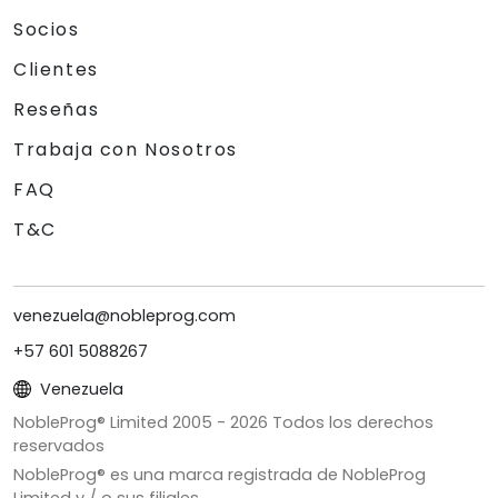
Socios
Clientes
Reseñas
Trabaja con Nosotros
FAQ
T&C
venezuela@nobleprog.com
+57 601 5088267
Venezuela
NobleProg® Limited 2005 -
2026
Todos los derechos
reservados
NobleProg® es una marca registrada de NobleProg
Limited y / o sus filiales.