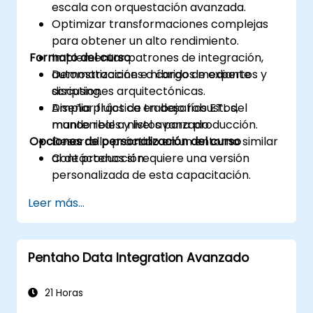
escala con orquestación avanzada.
Optimizar transformaciones complejas
para obtener un alto rendimiento.
Formato del curso
Implementar patrones de integración,
automatización e híbridos mediante
Demostraciones a cargo de expertos y
scripting.
discusiones arquitectónicas.
Diseñar flujos de trabajo robustos,
Amplia práctica en desafíos ETL del
mantenibles y listos para producción.
mundo real a nivel avanzado.
Opciones de personalización del curso
Desarrollo práctico en un entorno similar
al de producción.
Contáctenos si requiere una versión
personalizada de esta capacitación.
Leer más...
Pentaho Data Integration Avanzado
21 Horas