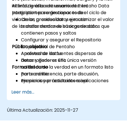
interfaz gráfica de usuario de Pentaho Data
Al final de este entrenamiento, los
Integration para gestionar todo el ciclo de
participantes serán capaces de:
vida de los grandes datos y maximizar el valor
Crear, previsualizar y ejecutar
de los datos dentro de su organización.
transformaciones básicas de datos que
contienen pasos y saltos
Configurar y asegurar el Repositorio
Público objetivo
Empresarial de Pentaho
Aprovechar las fuentes dispersas de
Analistas de datos
datos y generar una única versión
Desarrolladores ETL
Forma del curso
unificada de la verdad en un formato listo
para análisis.
Parte conferencia, parte discusión,
Proporcionar resultados a aplicaciones
ejercicios y práctica intensiva
de terceros para su posterior
Leer más...
procesamiento
Última Actualización:
2025-11-27