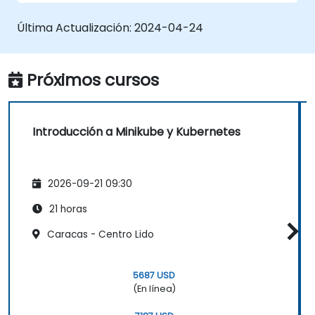
Minikube.
Configurar soluciones de
Última Actualización:
2024-04-24
almacenamiento persistente y redes
para Kubernetes.
Utilizar Minikube para desarrollar, probar
Próximos cursos
y depurar aplicaciones.
Introducción a Minikube y Kubernetes
2026-09-21 09:30
21 horas
Caracas - Centro Lido
5687 USD
(En línea)