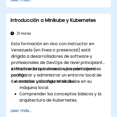
Integrar Minikube en sus pipelines de
integración y despliegue continuos.
Optimizar su proceso de desarrollo
Introducción a Minikube y Kubernetes
mediante las funciones avanzadas de
Minikube.
Aplicar buenas prácticas para el
21 Horas
desarrollo de Kubernetes local.
Esta formación en vivo con instructor en
Venezuela (en línea o presencial) está
dirigida a desarrolladores de software y
profesionales de DevOps de nivel principiante
e intermedio que desean aprender cómo
Al finalizar esta formación, los participantes
configurar y administrar un entorno local de
podrán:
Kubernetes utilizando Minikube.
Instalar y configurar Minikube en su
máquina local.
Comprender los conceptos básicos y la
arquitectura de Kubernetes.
Desplegar y gestionar contenedores
Leer más...
usando kubectl y el panel de control de