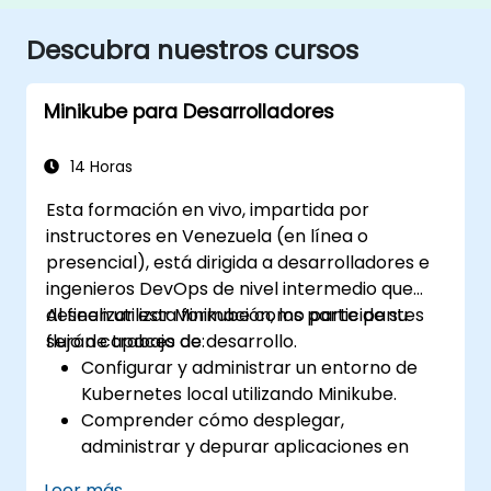
Descubra nuestros cursos
Minikube para Desarrolladores
14 Horas
Esta formación en vivo, impartida por
instructores en Venezuela (en línea o
presencial), está dirigida a desarrolladores e
ingenieros DevOps de nivel intermedio que
deseen utilizar Minikube como parte de su
Al finalizar esta formación, los participantes
flujo de trabajo de desarrollo.
serán capaces de:
Configurar y administrar un entorno de
Kubernetes local utilizando Minikube.
Comprender cómo desplegar,
administrar y depurar aplicaciones en
Minikube.
Leer más...