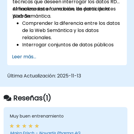
técnicas que deseen interrogar los datos RDF
almacenados en una base de datos de la
Al finalizar esta formación, los participantes
Web Semántica.
podrán:
Comprender la diferencia entre los datos
de la Web Semántica y los datos
relacionales.
Interrogar conjuntos de datos públicos
basados en estándares de la Web
Leer más...
Semántica.
Modelar datos para su interrogación con
SPARQL.
Última Actualización:
2025-11-13
Transformar los datos de un sitio web en
datos vinculados de la Web Semántica.
Ejecutar consultas SPARQL desde dentro
Reseñas(1)
de una aplicación existente.
Muy buen entrenamiento
Maira Frisch - Novartis Pharma AG