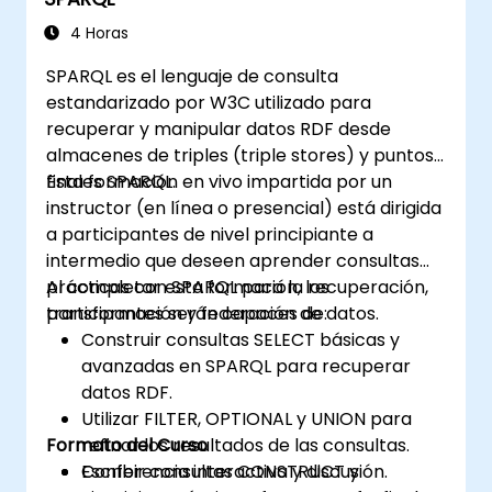
4 Horas
SPARQL es el lenguaje de consulta
estandarizado por W3C utilizado para
recuperar y manipular datos RDF desde
almacenes de triples (triple stores) y puntos
finales SPARQL.
Esta formación en vivo impartida por un
instructor (en línea o presencial) está dirigida
a participantes de nivel principiante a
intermedio que deseen aprender consultas
prácticas con SPARQL para la recuperación,
Al completar esta formación, los
transformación y federación de datos.
participantes serán capaces de:
Construir consultas SELECT básicas y
avanzadas en SPARQL para recuperar
datos RDF.
Utilizar FILTER, OPTIONAL y UNION para
Formato del Curso
refinar los resultados de las consultas.
Escribir consultas CONSTRUCT y
Conferencia interactiva y discusión.