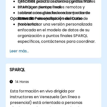
DESCRIBE para transformar grafos RDF.
Ejercicios prácticos contra puntos finales
Interrogar puntos finales remotos y
SPARQL en tiempo real.
realizar consultas federadas mediante
Laboratorios guiados con conjuntos de
Opciones de Personalización del Curso
SERVICE.
datos RDF de ejemplo y resolución de
problemas.
Para solicitar una versión personalizada
enfocada en el modelo de datos de su
organización o puntos finales SPARQL
específicos, contáctenos para coordinar.
Leer más...
SPARQL
14 Horas
Esta formación en vivo dirigida por
instructores en Venezuela (en línea o
presencial) está orientada a personas