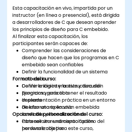
Esta capacitación en vivo, impartida por un
instructor (en línea o presencial), está dirigida
a desarrolladores de C que desean aprender
los principios de diseño para C embebido.
Al finalizar esta capacitación, los
participantes serán capaces de:
Comprender las consideraciones de
diseño que hacen que los programas en C
embebido sean confiables
Definir la funcionalidad de un sistema
Formato del curso:
embebido
Definir la lógica y la estructura del
Conferencia interactiva y discusión
programa para obtener el resultado
Ejercicios y práctica
deseado
Implementación práctica en un entorno
Diseñar una aplicación embebida
de laboratorio en vivo
Opciones de personalización del curso:
confiable y libre de errores
Obtener un rendimiento óptimo del
Para solicitar una capacitación
hardware objetivo
personalizada para este curso,