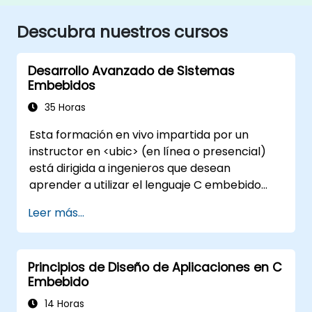
Descubra nuestros cursos
Desarrollo Avanzado de Sistemas
Embebidos
35 Horas
Esta formación en vivo impartida por un
instructor en <ubic> (en línea o presencial)
está dirigida a ingenieros que desean
aprender a utilizar el lenguaje C embebido
para programar diversos tipos de
Leer más...
microcontroladores basados en diferentes
arquitecturas de procesador (8051, ARM
CORTEX M-3 y ARM9).
Principios de Diseño de Aplicaciones en C
Embebido
14 Horas