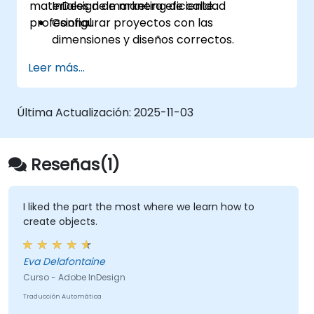
materiales de marketing de calidad
InDesign de manera eficiente.
profesional.
Configurar proyectos con las
dimensiones y diseños correctos.
Trabajar con texto, imágenes y gráficos
Leer más...
para crear diseños atractivos.
Utilizar estilos, plantillas y paletas de
colores para lograr consistencia y
Última Actualización:
2025-11-03
eficiencia.
Preparar archivos para impresión
profesional o publicación digital.
Reseñas(1)
I liked the part the most where we learn how to
create objects.
Eva Delafontaine
Curso - Adobe InDesign
Traducción Automática