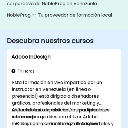
corporativa de NobleProg en Venezuela.
NobleProg -- Tu proveedor de formación local
Descubra nuestros cursos
Adobe InDesign
14 Horas
Esta formación en vivo impartida por un
instructor en Venezuela (en línea o
presencial) está dirigida a diseñadores
gráficos, profesionales del marketing y
especialistas en publicación principiantes e
Al final de esta formación, los participantes
intermedios que deseen utilizar Adobe
serán capaces de:
InDesign para crear libros, folletos, carteles y
Navegar por la interfaz de Adobe