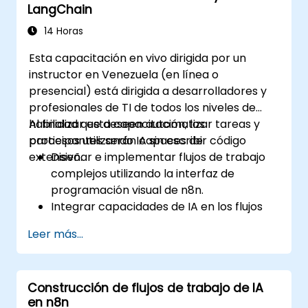
LangChain
clientes.
Aplicar técnicas de automatización para
14 Horas
ahorrar tiempo y mejorar los resultados
Esta capacitación en vivo dirigida por un
de marketing.
instructor en Venezuela (en línea o
presencial) está dirigida a desarrolladores y
profesionales de TI de todos los niveles de
habilidad que deseen automatizar tareas y
Al finalizar esta capacitación, los
procesos utilizando IA sin escribir código
participantes serán capaces de:
extensivo.
Diseñar e implementar flujos de trabajo
complejos utilizando la interfaz de
programación visual de n8n.
Integrar capacidades de IA en los flujos
de trabajo utilizando LangChain.
Leer más...
Construir chatbots y asistentes virtuales
personalizados para varios casos de uso.
Realizar análisis y procesamiento
Construcción de flujos de trabajo de IA
avanzado de datos con agentes de IA.
en n8n