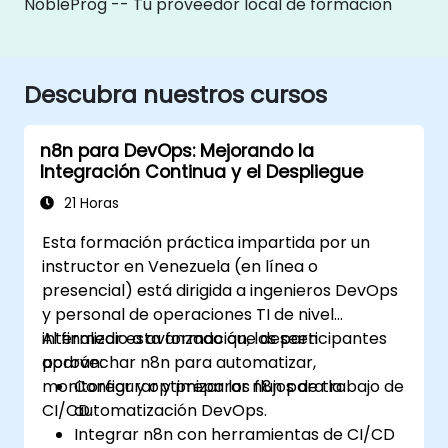
NobleProg -- Tu proveedor local de formación
Descubra nuestros cursos
n8n para DevOps: Mejorando la
Integración Continua y el Despliegue
21 Horas
Esta formación práctica impartida por un
instructor en Venezuela (en línea o
presencial) está dirigida a ingenieros DevOps
y personal de operaciones TI de nivel
intermedio a avanzado que deseen
Al finalizar esta formación, los participantes
aprovechar n8n para automatizar,
podrán:
monitorear y optimizar los flujos de trabajo de
Configurar y preparar n8n para la
CI/CD.
automatización DevOps.
Integrar n8n con herramientas de CI/CD