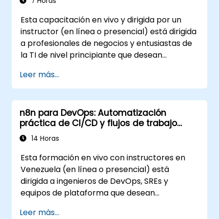
7 Horas
Esta capacitación en vivo y dirigida por un
instructor (en línea o presencial) está dirigida
a profesionales de negocios y entusiastas de
la TI de nivel principiante que desean
aprender los fundamentos de n8n y utilizar
Leer más...
sus últimas funciones para una
automatización más inteligente.
n8n para DevOps: Automatización
práctica de CI/CD y flujos de trabajo
avanzados basados en nodos
14 Horas
Esta formación en vivo con instructores en
Venezuela (en línea o presencial) está
dirigida a ingenieros de DevOps, SREs y
equipos de plataforma que desean
reemplazar la orquestación manual y los
Leer más...
scripts adhesivos frágiles por flujos de trabajo