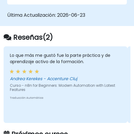
n8n automatizados y basados en nodos para
las canalizaciones de CI/CD, la gestión de
Última Actualización:
2026-06-23
infraestructura y la respuesta ante
incidentes.
Reseñas(2)
Lo que más me gustó fue la parte práctica y de
aprendizaje activo de la formación.
Andrea Kerekes - Accenture Cluj
Curso - n8n for Beginners: Modern Automation with Latest
Features
Traducción Automática