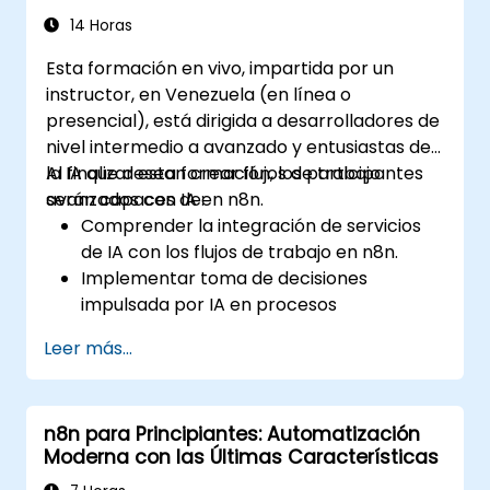
14 Horas
Esta formación en vivo, impartida por un
instructor, en Venezuela (en línea o
presencial), está dirigida a desarrolladores de
nivel intermedio a avanzado y entusiastas de
la IA que desean crear flujos de trabajo
Al finalizar esta formación, los participantes
avanzados con IA en n8n.
serán capaces de:
Comprender la integración de servicios
de IA con los flujos de trabajo en n8n.
Implementar toma de decisiones
impulsada por IA en procesos
automatizados.
Leer más...
Crear nodos de IA personalizados y
utilizar nodos predefinidos de IA en n8n.
Analizar y optimizar el rendimiento de los
n8n para Principiantes: Automatización
flujos de trabajo con IA.
Moderna con las Últimas Características