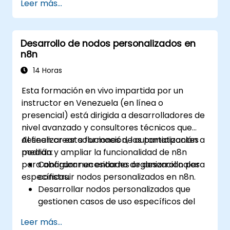
Leer más...
Optimizar el rendimiento y la fiabilidad de
n8n para la automatización a gran escala.
Identificar y abordar los desafíos
Desarrollo de nodos personalizados en
comunes de escalado en los flujos de
n8n
trabajo de n8n.
14 Horas
Esta formación en vivo impartida por un
instructor en Venezuela (en línea o
presencial) está dirigida a desarrolladores de
nivel avanzado y consultores técnicos que
deseen crear soluciones de automatización a
Al finalizar esta formación, los participantes
medida y ampliar la funcionalidad de n8n
podrán:
para abordar necesidades organizacionales
Configurar un entorno de desarrollo para
específicas.
construir nodos personalizados en n8n.
Desarrollar nodos personalizados que
gestionen casos de uso específicos del
negocio.
Leer más...
Probar y depurar nodos personalizados