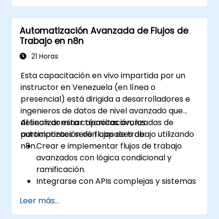
en un entorno controlado.
Implementar y mantener nodos
Automatización Avanzada de Flujos de
personalizados para su uso en
Trabajo en n8n
producción.
21 Horas
Esta capacitación en vivo impartida por un
instructor en Venezuela (en línea o
presencial) está dirigida a desarrolladores e
ingenieros de datos de nivel avanzado que
desean dominar técnicas avanzadas de
Al finalizar esta capacitación, los
automatización de flujos de trabajo utilizando
participantes serán capaces de:
n8n.
Crear e implementar flujos de trabajo
avanzados con lógica condicional y
ramificación.
Integrarse con APIs complejas y sistemas
de terceros.
Leer más...
Desarrollar y desplegar nodos
personalizados para ampliar la