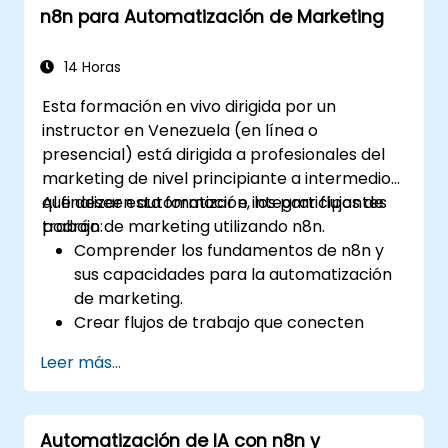
n8n para Automatización de Marketing
Automatizar flujos de trabajo ETL para
atender las necesidades de informes de
datos entre sistemas.
14 Horas
Esta formación en vivo dirigida por un
instructor en Venezuela (en línea o
presencial) está dirigida a profesionales del
marketing de nivel principiante a intermedio
que deseen automatizar e integrar flujos de
Al finalizar esta formación, los participantes
trabajo de marketing utilizando n8n.
podrán:
Comprender los fundamentos de n8n y
sus capacidades para la automatización
de marketing.
Crear flujos de trabajo que conecten
plataformas de redes sociales, software
Leer más...
de email marketing y CRMs.
Construir procesos automatizados para
el seguimiento de campañas, monitoreo
Automatización de IA con n8n y
de interacción y segmentación de