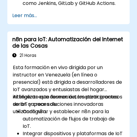
como Jenkins, GitLab y GitHub Actions.
Automatizar flujos de trabajo de
Leer más...
compilación, pruebas y despliegue
utilizando n8n.
Monitorear y solucionar problemas en los
n8n para IoT: Automatización del Internet
pipelines de CI/CD mediante los paneles
de las Cosas
de control de n8n.
Mejorar los flujos de trabajo DevOps con
21 Horas
nodos personalizados y scripts de n8n.
Esta formación en vivo dirigida por un
instructor en Venezuela (en línea o
presencial) está dirigida a desarrolladores de
IoT avanzados y entusiastas del hogar
inteligente que deseen automatizar procesos
Al finalizar esta formación, los participantes
de IoT y crear soluciones innovadoras
serán capaces de:
utilizando n8n.
Configurar y establecer n8n para la
automatización de flujos de trabajo de
IoT.
Integrar dispositivos y plataformas de IoT