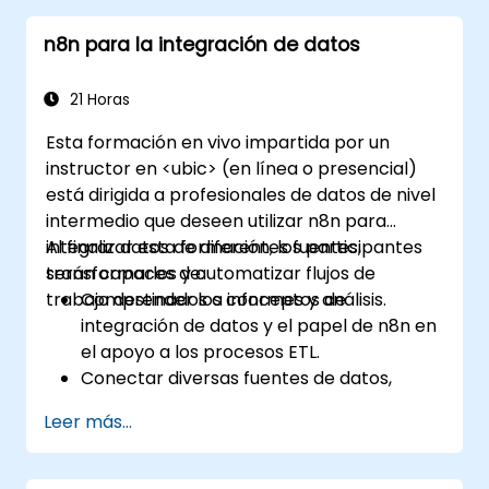
funcionalidad de n8n.
n8n para la integración de datos
Optimizar los flujos de trabajo para
garantizar escalabilidad y eficiencia en
entornos con gran volumen de datos.
21 Horas
Esta formación en vivo impartida por un
instructor en <ubic> (en línea o presencial)
está dirigida a profesionales de datos de nivel
intermedio que deseen utilizar n8n para
integrar datos de diferentes fuentes,
Al finalizar esta formación, los participantes
transformarlos y automatizar flujos de
serán capaces de:
trabajo destinados a informes y análisis.
Comprender los conceptos de
integración de datos y el papel de n8n en
el apoyo a los procesos ETL.
Conectar diversas fuentes de datos,
como bases de datos, almacenamiento
Leer más...
en la nube y APIs, mediante n8n.
Transformar y limpiar datos con fines
analíticos.