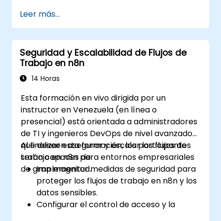
mediante nodos y conectores de n8n.
Leer más...
Implementar flujos de trabajo
personalizados para automatizar tareas y
procesos de IoT.
Seguridad y Escalabilidad de Flujos de
Utilizar protocolos de IoT como MQTT y
Trabajo en n8n
APIs REST dentro de los flujos de trabajo
de n8n.
14 Horas
Monitorear, solucionar problemas y
Esta formación en vivo dirigida por un
optimizar flujos de trabajo de
instructor en Venezuela (en línea o
automatización de IoT.
presencial) está orientada a administradores
de TI y ingenieros DevOps de nivel avanzado
que deseen asegurar y escalar los flujos de
Al finalizar esta formación, los participantes
trabajo en n8n para entornos empresariales
serán capaces de:
de gran magnitud.
Implementar medidas de seguridad para
proteger los flujos de trabajo en n8n y los
datos sensibles.
Configurar el control de acceso y la
gestión de usuarios para n8n.