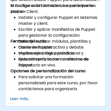
la configuración del sistema en un entorno
Al finalizar esta formación, los participantes
Master-Client.
podrán:
Instalar y configurar Puppet en sistemas
master y client.
Escribir y aplicar manifiestos de Puppet
para gestionar la configuración.
Formato del curso
Crear y reutilizar módulos, plantillas y
clases de Puppet.
Conferencia interactiva y debate.
Implementar lógica condicional y
Muchas ejercicios y práctica.
ordenamiento en los manifiestos de
Ejecución práctica en un entorno de
Puppet.
laboratorio en vivo.
Opciones de personalización del curso
Para solicitar una formación
personalizada para este curso, por favor
contáctenos para organizarlo.
Leer más...