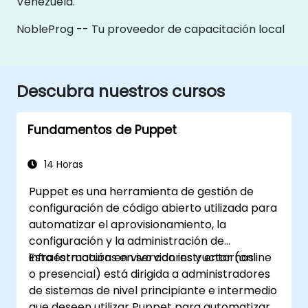
Venezuela.
NobleProg -- Tu proveedor de capacitación local
Descubra nuestros cursos
Fundamentos de Puppet
14 Horas
Puppet es una herramienta de gestión de
configuración de código abierto utilizada para
automatizar el aprovisionamiento, la
configuración y la administración de
infraestructuras en servidores y entornos.
Esta formación en vivo con instructor (online
o presencial) está dirigida a administradores
de sistemas de nivel principiante e intermedio
que deseen utilizar Puppet para automatizar