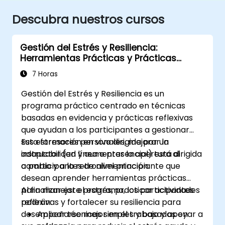
Descubra nuestros cursos
Gestión del Estrés y Resiliencia:
Herramientas Prácticas y Prácticas
Reflexivas
7 Horas
Gestión del Estrés y Resiliencia es un
programa práctico centrado en técnicas
basadas en evidencia y prácticas reflexivas
que ayudan a los participantes a gestionar
sus estresores personales, mejorar la
Esta formación en vivo dirigida por un
adaptabilidad y aumentar la apertura al
instructor (en línea o presencial) está dirigida
cambio y a la retroalimentación.
a participantes de nivel principiante que
desean aprender herramientas prácticas
para manejar el estrés, practicar actividades
Al finalizar este programa, los participantes
reflexivas y fortalecer su resiliencia para
podrán:
desempeñarse mejor en el trabajo y apoyar a
Aplicar técnicas simples y basadas en