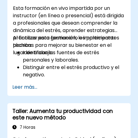
Esta formación en vivo impartida por un
instructor (en línea o presencial) está dirigida
a profesionales que desean comprender la
dinámica del estrés, aprender estrategias
prácticas para gestionarlo e implementar
Al finalizar esta formación, los participantes
técnicas para mejorar su bienestar en el
podrán:
lugar de trabajo.
Identificar las fuentes de estrés
personales y laborales.
Distinguir entre el estrés productivo y el
negativo.
Aplicar técnicas prácticas para reducir y
Leer más...
gestionar el estrés.
Desarrollar resiliencia mediante ejercicios
de empoderamiento.
Taller: Aumenta tu productividad con
este nuevo método
7 Horas