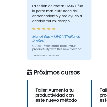
La sesión de metas SMART fue
la parte más disfrutada del
entrenamiento y me ayudó a
administrar mi tiempo
adecuadamente. Me permitió
establecer mis objetivos con
mayor claridad y pude ver que
Manot Sae - MVCI (Thailand)
Limited
establecer metas SMART se
puede aplicar a casi todo, como
Curso - Workshop: Boost your
productivity with this new method!
Finanzas, Vida Social, Carrera
Profesional y Crecimiento
Traducción Automática
Personal.
Próximos cursos
Taller: Aumenta tu
Tal
productividad con
pro
este nuevo método
est