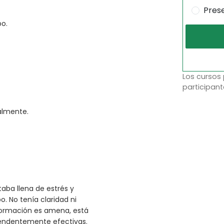
Pres
po.
Los cursos
participant
almente.
aba llena de estrés y
 No tenía claridad ni
formación es amena, está
rendentemente efectivas.