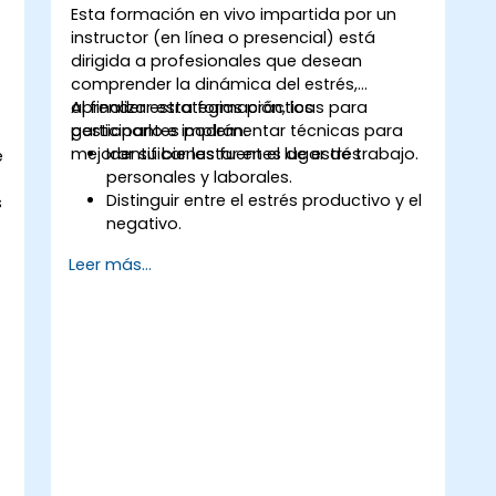
Esta formación en vivo impartida por un
instructor (en línea o presencial) está
dirigida a profesionales que desean
comprender la dinámica del estrés,
aprender estrategias prácticas para
Al finalizar esta formación, los
gestionarlo e implementar técnicas para
participantes podrán:
mejorar su bienestar en el lugar de trabajo.
Identificar las fuentes de estrés
e
personales y laborales.
Distinguir entre el estrés productivo y el
s
negativo.
Aplicar técnicas prácticas para reducir
Leer más...
y gestionar el estrés.
Desarrollar resiliencia mediante
ejercicios de empoderamiento.
n