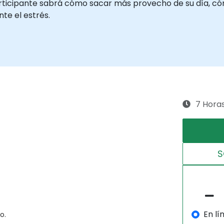
rticipante sabrá cómo sacar más provecho de su día, có
e el estrés.
7 Hora
S
En lí
o.