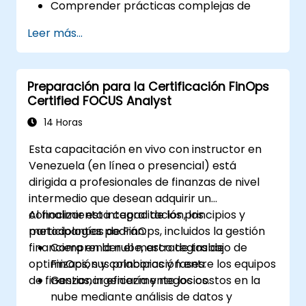
Comprender prácticas complejas de
FinOps, incluyendo optimización de
Leer más...
costos, gestión de presupuestos y
reportes.
Desarrollar habilidades prácticas para
Preparación para la Certificación FinOps
aplicar estrategias de FinOps en
Certified FOCUS Analyst
escenarios del mundo real.
Prepararse para completar con éxito el
14 Horas
examen de Profesional Certificado en
Esta capacitación en vivo con instructor en
FinOps.
Venezuela (en línea o presencial) está
dirigida a profesionales de finanzas de nivel
intermedio que desean adquirir un
conocimiento integral de los principios y
Al finalizar esta capacitación, los
metodologías de FinOps, incluidos la gestión
participantes podrán:
financiera en la nube, estrategias de
Comprender el marco de trabajo de
optimización y colaboración entre los equipos
FinOps, sus principios y fases.
de finanzas, ingeniería y negocios.
Gestionar eficazmente los costos en la
nube mediante análisis de datos y