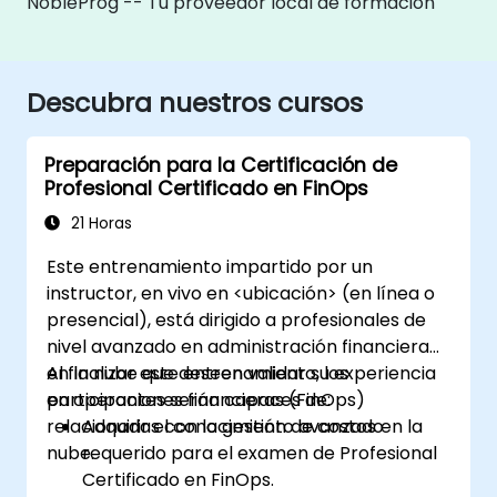
NobleProg -- Tu proveedor local de formación
Descubra nuestros cursos
Preparación para la Certificación de
Profesional Certificado en FinOps
21 Horas
Este entrenamiento impartido por un
instructor, en vivo en <ubicación> (en línea o
presencial), está dirigido a profesionales de
nivel avanzado en administración financiera
en la nube que deseen validar su experiencia
Al finalizar este entrenamiento, los
en operaciones financieras (FinOps)
participantes serán capaces de:
relacionadas con la gestión de costos en la
Adquirir el conocimiento avanzado
nube.
requerido para el examen de Profesional
Certificado en FinOps.