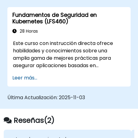
Fundamentos de Seguridad en
Kubernetes (LFS460)
28 Horas
Este curso con instrucción directa ofrece
habilidades y conocimientos sobre una
amplia gama de mejores prácticas para
asegurar aplicaciones basadas en
contenedores y plataformas Kubernetes
Leer más...
durante la fase de construcción,
implementación y ejecución.
Última Actualización:
2025-11-03
Reseñas(2)