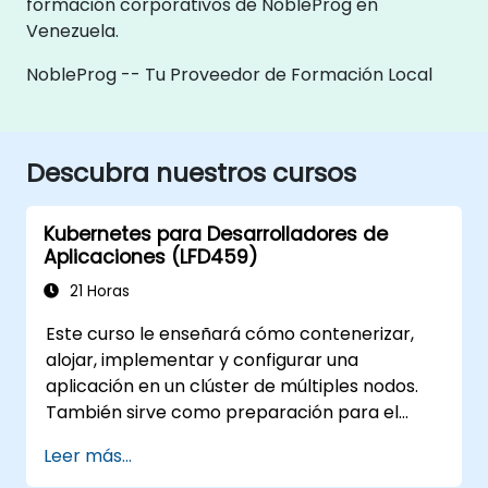
formación corporativos de NobleProg en
Venezuela.
NobleProg -- Tu Proveedor de Formación Local
Descubra nuestros cursos
Kubernetes para Desarrolladores de
Aplicaciones (LFD459)
21 Horas
Este curso le enseñará cómo contenerizar,
alojar, implementar y configurar una
aplicación en un clúster de múltiples nodos.
También sirve como preparación para el
examen de Desarrollador Certificado de
Leer más...
Kubernetes (CKAD).