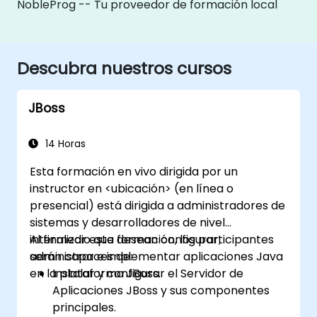
NobleProg -- Tu proveedor de formación local
Descubra nuestros cursos
JBoss
14 Horas
Esta formación en vivo dirigida por un
instructor en <ubicación> (en línea o
presencial) está dirigida a administradores de
sistemas y desarrolladores de nivel
intermedio que desean configurar,
Al finalizar esta formación, los participantes
administrar e implementar aplicaciones Java
serán capaces de:
en la plataforma JBoss.
Instalar y configurar el Servidor de
Aplicaciones JBoss y sus componentes
principales.