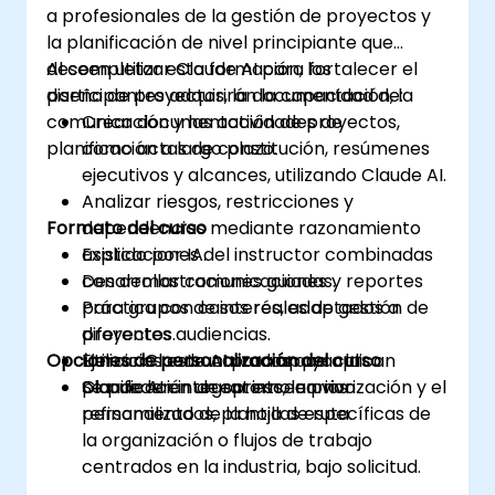
a profesionales de la gestión de proyectos y
la planificación de nivel principiante que
deseen utilizar Claude AI para fortalecer el
Al completar esta formación, los
diseño de proyectos, la documentación, la
participantes adquirirán la capacidad de:
comunicación y las actividades de
Crear documentación de proyectos,
planificación a largo plazo.
como actas de constitución, resúmenes
ejecutivos y alcances, utilizando Claude AI.
Analizar riesgos, restricciones y
Formato del curso
dependencias mediante razonamiento
asistido por IA.
Explicaciones del instructor combinadas
Desarrollar comunicaciones y reportes
con demostraciones guiadas.
para grupos de interés, adaptados a
Práctica con casos reales de gestión de
diferentes audiencias.
proyectos.
Opciones de personalización del curso
Utilizar Claude AI para apoyar la
Ejercicios estructurados que aplican
planificación de sprints, la priorización y el
Claude AI en un entorno en vivo.
Se pueden integrar escenarios
refinamiento de la hoja de ruta.
personalizados, plantillas específicas de
la organización o flujos de trabajo
centrados en la industria, bajo solicitud.