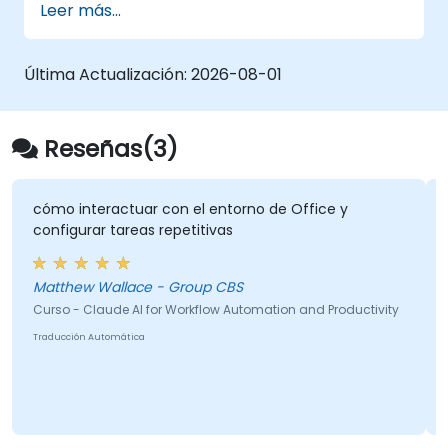
Leer más...
integrarse con Git y CI/CD.
Última Actualización:
2026-08-01
Reseñas(3)
cómo interactuar con el entorno de Office y
configurar tareas repetitivas
Matthew Wallace - Group CBS
Curso - Claude AI for Workflow Automation and Productivity
Traducción Automática