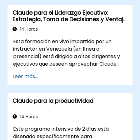
administrativas diarias.
Claude para el Liderazgo Ejecutivo:
Utilizar Claude como apoyo para análisis
Estrategia, Toma de Decisiones y Ventaja
básico de información y hojas de cálculo.
Competitiva
Aplicar buenas prácticas de seguridad y
14 Horas
validación de contenido generado por IA.
Esta formación en vivo impartida por un
instructor en Venezuela (en línea o
presencial) está dirigida a altos dirigentes y
ejecutivos que deseen aprovechar Claude
como un asistente estratégico empresarial
Leer más...
para mejorar la toma de decisiones, acelerar
la planificación y construir una ventaja
competitiva mediante un liderazgo
Claude para la productividad
potenciado por IA.
14 Horas
Este programa intensivo de 2 días está
diseñado específicamente para