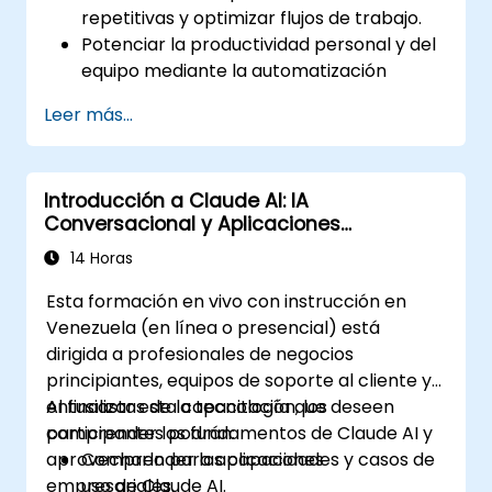
repetitivas y optimizar flujos de trabajo.
Potenciar la productividad personal y del
equipo mediante la automatización
basada en IA.
Leer más...
Integrar Claude AI con herramientas y
plataformas empresariales existentes.
Optimizar la toma de decisiones y la
Introducción a Claude AI: IA
gestión de tareas impulsadas por IA.
Conversacional y Aplicaciones
Empresariales
14 Horas
Esta formación en vivo con instrucción en
Venezuela (en línea o presencial) está
dirigida a profesionales de negocios
principiantes, equipos de soporte al cliente y
entusiastas de la tecnología que deseen
Al finalizar esta capacitación, los
comprender los fundamentos de Claude AI y
participantes podrán:
aprovecharlo para aplicaciones
Comprender las capacidades y casos de
empresariales.
uso de Claude AI.