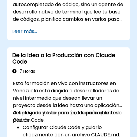
autocompletado de código, sino un agente de
ecosistema MCP (Protocolo de Contexto
desarrollo nativo de terminal que lee tu base
del Modelo) y la integración nativa y fluida
de códigos, planifica cambios en varios pasos,
con el conjunto Microsoft 365 (Word,
ejecuta pruebas y dirige tareas desde una
Excel, PowerPoint, Teams, SharePoint y
Leer más...
única instrucción hasta un resultado funcional.
OneDrive).
Este taller de un día ofrece a los
participantes experiencia práctica
De la Idea a la Producción con Claude
estructurada: configuración de Claude Code
Code
para proyectos reales, redacción de
delegaciones que produzcan resultados
7 Horas
revisables, uso de CLAUDE.md como memoria
Esta formación en vivo con instructores en
persistente del proyecto y conexión de
Venezuela está dirigida a desarrolladores de
herramientas internas mediante el Protocolo
nivel intermedio que desean llevar un
de Contexto de Modelo (Model Context
proyecto desde la idea hasta una aplicación
Protocol).
desplegada y lista para producción utilizando
Al finalizar esta formación, los participantes
Claude Code.
podrán:
Configurar Claude Code y guiarlo
eficazmente con un archivo CLAUDE.md.