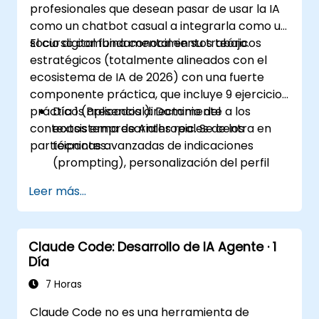
profesionales que desean pasar de usar la IA
como un chatbot casual a integrarla como un
socio digital fundamental en su trabajo.
El curso combina conocimientos teóricos
estratégicos (totalmente alineados con el
ecosistema de IA de 2026) con una fuerte
componente práctica, que incluye 9 ejercicios
prácticos aplicados directamente a los
Día 1 (Presencial): Dominio del
contextos empresariales reales de los
ecosistema de Anthropic. Se centra en
participantes.
técnicas avanzadas de indicaciones
(prompting), personalización del perfil
(Instrucciones personalizadas) y el
Leer más...
aprovechamiento de espacios de trabajo
persistentes (Proyectos, Artefactos y
Habilidades) para gestionar bases de
Claude Code: Desarrollo de IA Agente · 1
conocimiento internas.
Día
Día 2 (En línea): Automatización e
integración del ecosistema. Se centra en
7 Horas
ejecutar Claude en segundo plano
Claude Code no es una herramienta de
mediante las características Cowork, el