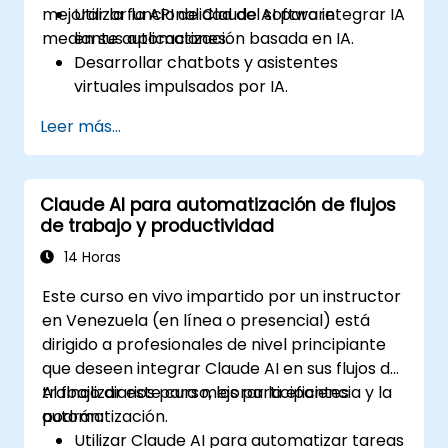
mejorar la funcionalidad del software
Utilizar la API de Claude AI para integrar IA
mediante automatización basada en IA.
en sus aplicaciones.
Desarrollar chatbots y asistentes
virtuales impulsados por IA.
Mejorar las aplicaciones mediante
Leer más...
automatización impulsada por IA y
procesamiento del lenguaje natural (NLP,
por sus siglas en inglés).
Claude AI para automatización de flujos
Optimizar y ajustar los modelos de Claude
de trabajo y productividad
AI para diferentes casos de uso.
14 Horas
Este curso en vivo impartido por un instructor
en Venezuela (en línea o presencial) está
dirigido a profesionales de nivel principiante
que deseen integrar Claude AI en sus flujos de
trabajo diarios para mejorar la eficiencia y la
Al finalizar este curso, los participantes
automatización.
podrán:
Utilizar Claude AI para automatizar tareas