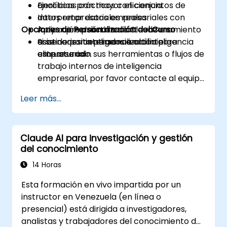
analíticas con mayor eficiencia.
Ejercicios prácticos con conjuntos de
Interpretar datos empresariales con
datos empresariales reales.
Opciones de Personalización del Curso
mayor precisión mediante razonamiento
Aplicación práctica de Claude en
asistido por inteligencia artificial
escenarios centrados en la inteligencia
Si se necesita personalización para
estructurado.
empresarial.
alinearse con sus herramientas o flujos de
trabajo internos de inteligencia
empresarial, por favor contacte al equipo
para organizar una versión adaptada a su
Leer más...
medida.
Claude AI para investigación y gestión
del conocimiento
14 Horas
Esta formación en vivo impartida por un
instructor en Venezuela (en línea o
presencial) está dirigida a investigadores,
analistas y trabajadores del conocimiento de