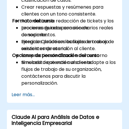
clasificación de casos.
Crear respuestas y resúmenes para
clientes con un tono consistente.
Formato del curso
Automatizar la redacción de tickets y los
procesos de recuperación de
Lecciones guiadas con escenarios reales
conocimientos.
de soporte.
Integrar Claude en los flujos de trabajo
Ejercicios prácticos basados en casos de
existentes de atención al cliente.
servicio empresarial.
Opciones de personalización del curso
Uso práctico de Claude en un entorno
simulado de atención al cliente.
Si necesita que este curso se adapte a los
flujos de trabajo de su organización,
contáctenos para discutir la
personalización.
Leer más...
Claude AI para Análisis de Datos e
Inteligencia Empresarial