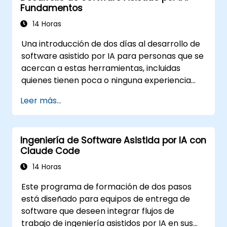
Fundamentos
agénico estructurado. El material es
independiente de la herramienta. Este curso
14 Horas
da seguimiento al curso Fundamentos.
Una introducción de dos días al desarrollo de
software asistido por IA para personas que se
acercan a estas herramientas, incluidas
quienes tienen poca o ninguna experiencia
programando. Se cubre el funcionamiento de
Leer más...
las herramientas, cómo dirigir sus respuestas
mediante instrucciones (prompts) y cómo
aplicarlas en tareas habituales: crear un
Ingeniería de Software Asistida por IA con
pequeño proyecto desde cero, trabajar
Claude Code
dentro de una base de código existente y
revisar los resultados. El contenido es
14 Horas
independiente del software utilizado y se
Este programa de formación de dos pasos
aplica a Cursor, Claude Code, Copilot y
está diseñado para equipos de entrega de
herramientas similares. Este curso da lugar al
software que deseen integrar flujos de
curso Flujos de Trabajo Avanzados para el
trabajo de ingeniería asistidos por IA en sus
Desarrollo con IA Agéntica.