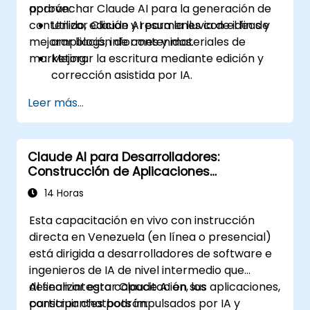
aprovechar Claude AI para la generación de
podrán:
contenido, edición y resumenes con el fin de
Utilizar Claude AI para la lluvia de ideas y
mejorar blogs, informes y materiales de
ampliación de contenidos.
marketing.
Mejorar la escritura mediante edición y
corrección asistida por IA.
Generar resúmenes para contenidos
Leer más...
extensos e informes.
Automatizar la creación de texto
publicitario para diferentes plataformas.
Claude AI para Desarrolladores:
Construcción de Aplicaciones
Impulsadas por IA
14 Horas
Esta capacitación en vivo con instrucción
directa en Venezuela (en línea o presencial)
está dirigida a desarrolladores de software e
ingenieros de IA de nivel intermedio que
desean integrar Claude AI en sus aplicaciones,
Al finalizar esta capacitación, los
construir chatbots impulsados por IA y
participantes podrán: