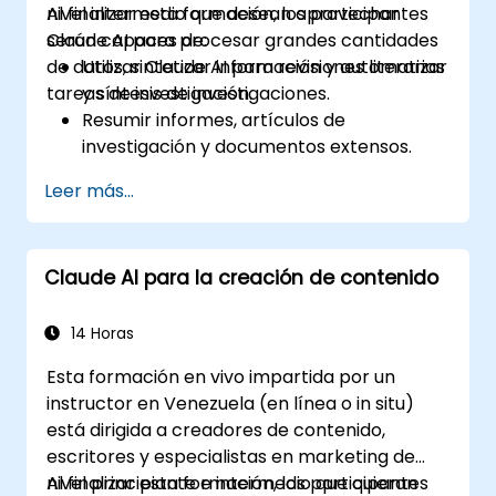
nivel intermedio que desean aprovechar
Al finalizar esta formación, los participantes
Claude AI para procesar grandes cantidades
serán capaces de:
de datos, sintetizar información y automatizar
Utilizar Claude AI para revisiones literarias
tareas de investigación.
y síntesis de investigaciones.
Resumir informes, artículos de
investigación y documentos extensos.
Extraer ideas clave y tendencias a partir
Leer más...
de datos estructurados y no
estructurados.
Integrar Claude AI en los flujos de trabajo
Claude AI para la creación de contenido
de investigación y gestión del
conocimiento.
14 Horas
Esta formación en vivo impartida por un
instructor en Venezuela (en línea o in situ)
está dirigida a creadores de contenido,
escritores y especialistas en marketing de
nivel principiante e intermedio que quieran
Al finalizar esta formación, los participantes