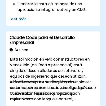
Generar la estructura base de una
aplicación e integrar datos y un CMS.
Construir pruebas y realizar
Leer más...
aseguramiento de calidad con
subagentes.
Configurar el despliegue automatizado en
Claude Code para el Desarrollo
Vercel o Cloud Run.
Empresarial
14 Horas
Esta formación en vivo con instructores en
Venezuela (en línea o presencial) está
dirigida a desarrolladores de software y
equipos de ingeniería que desean utilizar
Claude Code para acelerar los ciclos de
Al finalizar esta formación, los participantes
desarrollo, mejorar la calidad del código y
serán capaces de instalar y configurar Claude
automatizar tareas de programación
Code, editar repositorios de código
repetitivas.
multiarchivo con lenguaje natural,
aprovechar los modos de aprobación e