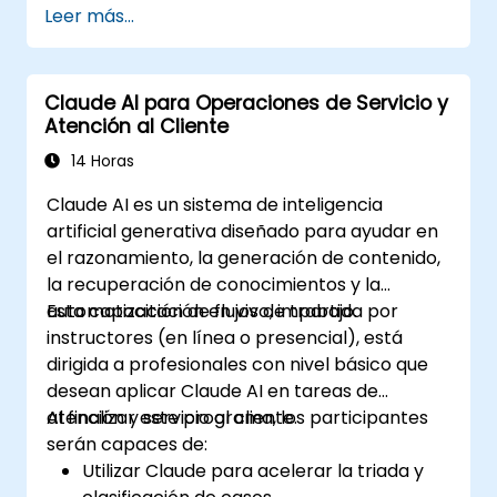
Leer más...
Claude AI para Operaciones de Servicio y
Atención al Cliente
14 Horas
Claude AI es un sistema de inteligencia
artificial generativa diseñado para ayudar en
el razonamiento, la generación de contenido,
la recuperación de conocimientos y la
automatización de flujos de trabajo.
Esta capacitación en vivo, impartida por
instructores (en línea o presencial), está
dirigida a profesionales con nivel básico que
desean aplicar Claude AI en tareas de
atención y servicio al cliente.
Al finalizar este programa, los participantes
serán capaces de:
Utilizar Claude para acelerar la triada y