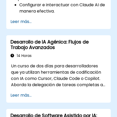
Configurar e interactuar con Claude AI de
manera efectiva.
Automatizar flujos de trabajo
Leer más...
empresariales con IA conversacional.
Mejorar el compromiso y la atención al
cliente mediante soluciones impulsadas
Desarrollo de IA Agénica: Flujos de
por IA.
Trabajo Avanzados
14 Horas
Un curso de dos días para desarrolladores
que ya utilizan herramientas de codificación
con IA como Cursor, Claude Code o Copilot.
Aborda la delegación de tareas completas a
agentes, la construcción del ecosistema de
Leer más...
personalización (Reglas, AGENTS.md,
Habilidades, MCP, Agentes), la conexión y
creación de servidores MCP, la ejecución de
Desarrollo de Software Asistido por IA:
agentes en paralelo y un flujo de trabajo