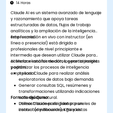
14 Horas
Claude AI es un sistema avanzado de lenguaje
y razonamiento que apoya tareas
estructuradas de datos, flujos de trabajo
analíticos y la ampliación de la inteligencia
empresarial.
Esta formación en vivo con instructor (en
línea o presencial) está dirigida a
profesionales de nivel principiante e
intermedio que desean utilizar Claude para
acelerar el análisis de datos, generar insights
Al finalizar esta formación, los participantes
y optimizar los procesos de inteligencia
podrán:
empresarial.
Aplicar Claude para realizar análisis
exploratorios de datos bajo demanda.
Generar consultas SQL, resúmenes y
transformaciones utilizando indicaciones
Formato del Curso
en lenguaje natural.
Utilizar Claude para diseñar paneles de
Demostraciones dirigidas por un
control (dashboards), KPIs y vistas
instructor y discusiones guiadas.