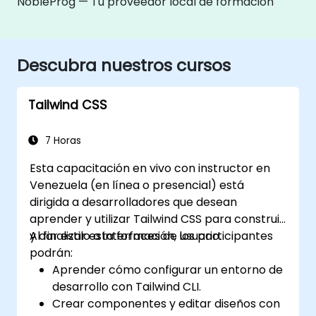
NobleProg — Tu proveedor local de formación
Descubra nuestros cursos
Tailwind CSS
7 Horas
Esta capacitación en vivo con instructor en
Venezuela (en línea o presencial) está
dirigida a desarrolladores que desean
aprender y utilizar Tailwind CSS para construir
y dar estilo a interfaces de usuario.
Al finalizar esta formación, los participantes
podrán:
Aprender cómo configurar un entorno de
desarrollo con Tailwind CLI.
Crear componentes y editar diseños con