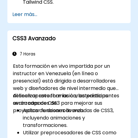
Tailwind CSS.
Utilizar las clases de utilidad de Tailwind
Leer más...
para dar estilo a los elementos.
Dominar los fundamentos de Tailwind
CSS.
CSS3 Avanzado
Crear sitios web modernos utilizando
Tailwind CSS.
7 Horas
Esta formación en vivo impartida por un
instructor en Venezuela (en línea o
presencial) está dirigida a desarrolladores
web y diseñadores de nivel intermedio que
deseen aprovechar las características
Al finalizar esta formación, los participantes
avanzadas de CSS3 para mejorar sus
serán capaces de:
proyectos de desarrollo web.
Aplicar funciones avanzadas de CSS3,
incluyendo animaciones y
transformaciones.
Utilizar preprocesadores de CSS como