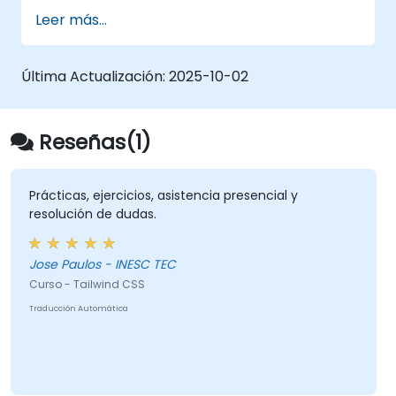
LESS para optimizar los flujos de trabajo
Leer más...
de estilos.
Implementar las mejores prácticas para
el diseño web moderno y responsivo.
Última Actualización:
2025-10-02
Controlar maquetaciones complejas con
Flexbox y otras técnicas avanzadas.
Reseñas(1)
Prácticas, ejercicios, asistencia presencial y
resolución de dudas.
Jose Paulos - INESC TEC
Curso - Tailwind CSS
Traducción Automática