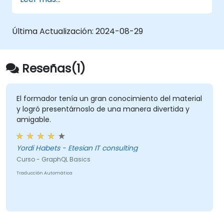
para GraphQL.
Construir y mejorar una API de GraphQL.
Última Actualización:
2024-08-29
Reseñas(1)
El formador tenía un gran conocimiento del material
y logró presentárnoslo de una manera divertida y
amigable.
Yordi Habets - Etesian IT consulting
Curso - GraphQL Basics
Traducción Automática