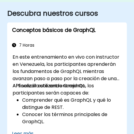
Descubra nuestros cursos
Conceptos básicos de GraphQL
7 Horas
En este entrenamiento en vivo con instructor
en Venezuela, los participantes aprenderán
los fundamentos de GraphQL mientras
avanzan paso a paso por la creación de una
API sencilla utilizando GraphQL.
Al finalizar este entrenamiento, los
participantes serán capaces de:
Comprender qué es GraphQL y qué lo
distingue de REST.
Conocer los términos principales de
GraphQL.
Configurar un entorno de codificación
Leer más...