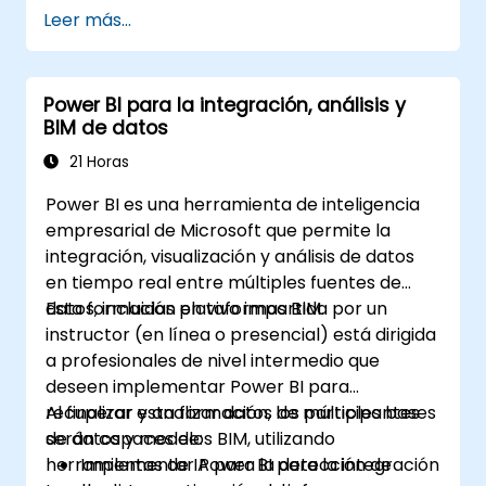
Leer más...
Power BI para la integración, análisis y
BIM de datos
21 Horas
Power BI es una herramienta de inteligencia
empresarial de Microsoft que permite la
integración, visualización y análisis de datos
en tiempo real entre múltiples fuentes de
datos, incluidas plataformas BIM.
Esta formación en vivo impartida por un
instructor (en línea o presencial) está dirigida
a profesionales de nivel intermedio que
deseen implementar Power BI para
recuperar y analizar datos de múltiples bases
Al finalizar esta formación, los participantes
de datos y modelos BIM, utilizando
serán capaces de:
herramientas de IA para la detección de
Implementar Power BI para la integración