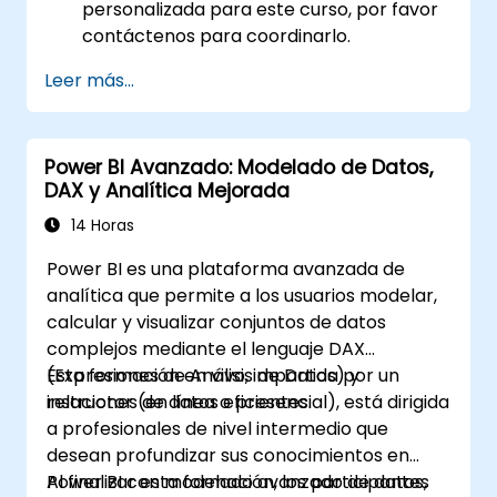
personalizada para este curso, por favor
contáctenos para coordinarlo.
Leer más...
Power BI Avanzado: Modelado de Datos,
DAX y Analítica Mejorada
14 Horas
Power BI es una plataforma avanzada de
analítica que permite a los usuarios modelar,
calcular y visualizar conjuntos de datos
complejos mediante el lenguaje DAX
(Expresiones de Análisis de Datos) y
Esta formación en vivo, impartida por un
relaciones de datos eficientes.
instructor (en línea o presencial), está dirigida
a profesionales de nivel intermedio que
desean profundizar sus conocimientos en
Power BI con modelado avanzado de datos,
Al finalizar esta formación, los participantes