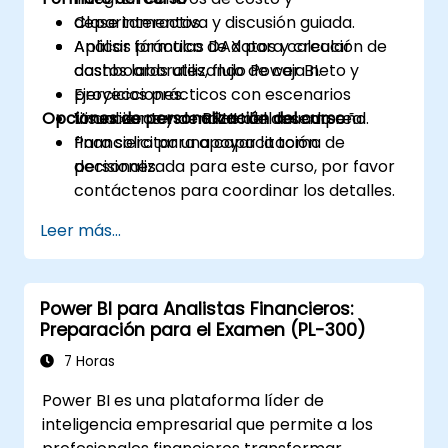
departamentos.
Clase interactiva y discusión guiada.
Aplicar fórmulas DAX para calcular
Análisis práctico de datos y creación de
costos laborales, flujo de caja neto y
dashboards utilizando Power BI.
proyecciones.
Ejercicios prácticos con escenarios
Opciones de personalización del curso
Visualizar tendencias del desempeño
financieros y de RRHH del mundo real.
financiero para apoyar la toma de
Para solicitar una capacitación
decisiones.
personalizada para este curso, por favor
contáctenos para coordinar los detalles.
Leer más...
Power BI para Analistas Financieros:
Preparación para el Examen (PL-300)
7 Horas
Power BI es una plataforma líder de
inteligencia empresarial que permite a los