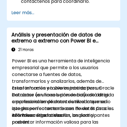
contáctenos para coordinarlo.
Leer más...
Análisis y presentación de datos de
extremo a extremo con Power BI e
integración con Oracle
21 Horas
Power BI es una herramienta de inteligencia
empresarial que permite a los usuarios
conectarse a fuentes de datos,
transformarlos y analizarlos, además de
crear informes y tableros interactivos. Oracle
Esta formación en vivo impartida por un
Database es una solución de base de datos
instructor (en línea o presencial) está dirigida
empresarial ampliamente utilizada que se
a profesionales de datos de nivel intermedio
integra perfectamente con Power BI para los
que deseen conectar bases de datos Oracle
informes corporativos.
con Power BI para diseñar, analizar y
Al finalizar esta formación, los participantes
presentar información valiosa para las
podrán: