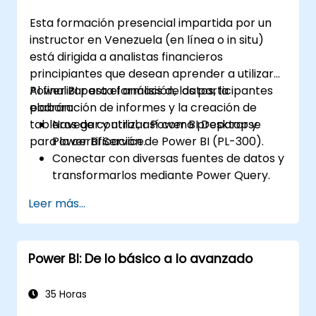
Esta formación presencial impartida por un
instructor en Venezuela (en línea o in situ)
está dirigida a analistas financieros
principiantes que desean aprender a utilizar
Power BI para el análisis de datos, la
Al finalizar esta formación, los participantes
elaboración de informes y la creación de
podrán:
tableros de control, así como prepararse
Navegar y utilizar Power BI Desktop y
para la certificación de Power BI (PL-300).
Power BI Service.
Conectar con diversas fuentes de datos y
transformarlos mediante Power Query.
Crear tableros de control e informes
Leer más...
interactivos.
Utilizar DAX (Expresiones de Análisis de
Datos) para cálculos y modelado de
Power BI: De lo básico a lo avanzado
datos.
Publicar e compartir informes de forma
segura dentro de una organización.
35 Horas
Prepararse para la certificación de Power