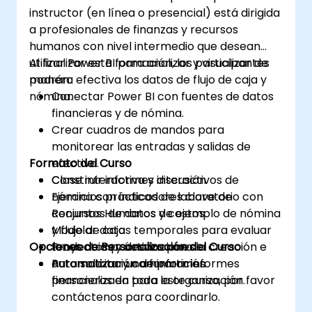
instructor (en línea o presencial) está dirigida
a profesionales de finanzas y recursos
humanos con nivel intermedio que desean
utilizar Power BI para analizar y visualizar de
Al finalizar esta formación, los participantes
manera efectiva los datos de flujo de caja y
podrán:
nómina.
Conectar Power BI con fuentes de datos
financieras y de nómina.
Crear cuadros de mandos para
monitorear las entradas y salidas de
Formato del Curso
efectivo.
Construir informes interactivos de
Clase interactiva y discusión
nómina con indicadores clave de
Ejercicios prácticos de laboratorio con
Recursos Humanos y costos.
conjuntos de datos de ejemplo de nómina
Modelar datos temporales para evaluar
y flujo de caja
Opciones de Personalización del Curso
tendencias y desviaciones.
Proyectos prácticos para la creación e
Automatizar y compartir informes
automatización de informes
Para solicitar una formación
financieros en toda la organización.
personalizada para este curso, por favor
contáctenos para coordinarlo.