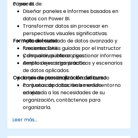
Power BI.
capaces de:
Diseñar paneles e informes basados en
datos con Power BI.
Transformar datos sin procesar en
perspectivas visuales significativas.
Formato del curso
Aplicar modelado de datos avanzado y
funciones DAX.
Presentaciones guiadas por el instructor
Compartir, publicar y gestionar informes
y discusiones interactivas.
dentro de su organización.
Amplios ejercicios prácticos y escenarios
de datos aplicados.
Opciones de personalización del curso
Implementación práctica utilizando
conjuntos de datos reales en un entorno
Para una capacitación a medida
en vivo.
adaptada a las necesidades de su
organización, contáctenos para
organizarla.
Leer más...