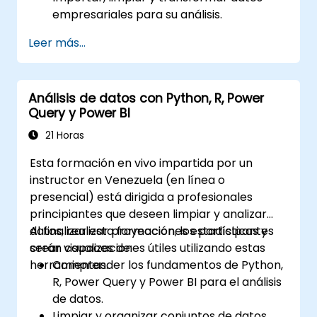
empresariales para su análisis.
Construir modelos de datos sólidos y
Leer más...
aplicar DAX para obtener perspectivas
detalladas.
Crear visualizaciones y paneles
Análisis de datos con Python, R, Power
atractivos.
Query y Power BI
Aprovechar herramientas de inteligencia
artificial como Copilot y ChatGPT para
21 Horas
mejorar los informes.
Esta formación en vivo impartida por un
Publicar, compartir y gestionar informes
instructor en Venezuela (en línea o
de Power BI de manera eficaz.
presencial) está dirigida a profesionales
principiantes que deseen limpiar y analizar
datos, realizar proyecciones estadísticas y
Al finalizar esta formación, los participantes
crear visualizaciones útiles utilizando estas
serán capaces de:
herramientas.
Comprender los fundamentos de Python,
R, Power Query y Power BI para el análisis
de datos.
Limpiar y organizar conjuntos de datos