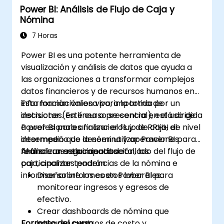
Power BI: Análisis de Flujo de Caja y
Nómina
7 Horas
Power BI es una potente herramienta de
visualización y análisis de datos que ayuda a
las organizaciones a transformar complejos
datos financieros y de recursos humanos en
información valiosa para la toma de
Esta formación en vivo, impartida por un
decisiones. Este curso se centra en el uso de
instructor (en línea o presencial), está dirigida
Power BI para analizar el flujo de caja, el
a profesionales financieros y de RRHH de nivel
desempeño de la nómina y operaciones
intermedio que deseen utilizar Power BI para
financieras relacionadas.
realizar un seguimiento detallado del flujo de
Al finalizar esta capacitación, los
caja, analizar tendencias de la nómina e
participantes podrán:
informar sobre los costos laborales.
Diseñar informes en Power BI para
monitorear ingresos y egresos de
efectivo.
Crear dashboards de nómina que
Formato del curso
integren centros de costo y