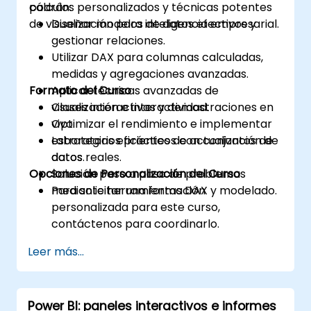
cálculos personalizados y técnicas potentes
podrán:
de visualización para inteligencia empresarial.
Diseñar modelos de datos efectivos y
gestionar relaciones.
Utilizar DAX para columnas calculadas,
medidas y agregaciones avanzadas.
Formato del Curso
Aplicar técnicas avanzadas de
visualización e interactividad.
Clases interactivas y demostraciones en
Optimizar el rendimiento e implementar
vivo.
estrategias eficientes de actualización de
Laboratorios prácticos con conjuntos de
datos.
datos reales.
Opciones de Personalización del Curso
Solución paso a paso de problemas
mediante herramientas DAX y modelado.
Para solicitar una formación
personalizada para este curso,
contáctenos para coordinarlo.
Leer más...
Power BI: paneles interactivos e informes