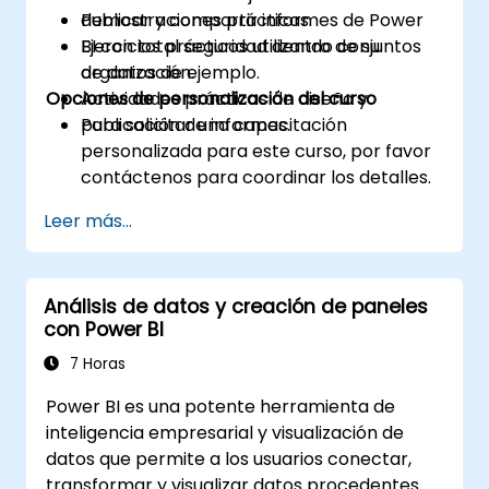
Publicar y compartir informes de Power
demostraciones prácticas.
BI con total seguridad dentro de su
Ejercicios prácticos utilizando conjuntos
organización.
de datos de ejemplo.
Opciones de personalización del curso
Actividades prácticas de diseño y
publicación de informes.
Para solicitar una capacitación
personalizada para este curso, por favor
contáctenos para coordinar los detalles.
Leer más...
Análisis de datos y creación de paneles
con Power BI
7 Horas
Power BI es una potente herramienta de
inteligencia empresarial y visualización de
datos que permite a los usuarios conectar,
transformar y visualizar datos procedentes