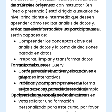
de múltiples orígenes.
Esta formación en vivo con instructor (en
línea o presencial) está dirigida a usuarios de
nivel principiante e intermedio que deseen
aprender cómo realizar análisis de datos y
crear paneles interactivos utilizando Power BI.
Al finalizar esta formación, los participantes
serán capaces de:
Comprender los conceptos clave del
análisis de datos y la toma de decisiones
basada en datos.
Preparar, limpiar y transformar datos
Formato del curso
utilizando Power Query.
Crear paneles visualmente atractivos e
Conferencia interactiva y discusión en
informes interactivos.
grupo.
Publicar y compartir paneles de forma
Práctica hands-on con Power BI
segura con las partes interesadas.
utilizando conjuntos de datos de ejemplo.
Opciones de personalización del curso
Ejercicios guiados y demostraciones en
vivo.
Para solicitar una formación
personalizada para este curso, por favor