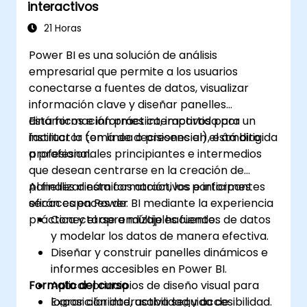
interactivos
21 Horas
Power BI es una solución de análisis
empresarial que permite a los usuarios
conectarse a fuentes de datos, visualizar
información clave y diseñar panelles
dinámicos e informes interactivos para
Esta formación práctica, impartida por un
facilitar la toma de decisiones en el ámbito
instructor (en línea o presencial), está dirigida
profesional.
a profesionales principiantes e intermedios
que desean centrarse en la creación de
panelles dinámicos atractivos e informes
Al finalizar esta formación, los participantes
eficaces en Power BI mediante la experiencia
serán capaces de:
práctica y el aprendizaje haciendo.
Conectarse a múltiples fuentes de datos
y modelar los datos de manera efectiva.
Diseñar y construir panelles dinámicos e
informes accesibles en Power BI.
Formato del curso
Aplicar principios de diseño visual para
lograr claridad, usabilidad y accesibilidad.
Exposición interactiva seguida de