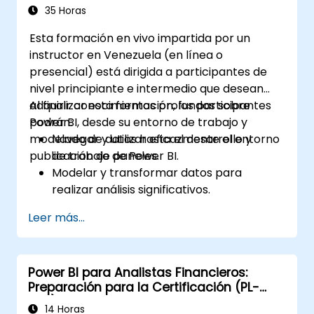
35 Horas
Esta formación en vivo impartida por un
instructor en Venezuela (en línea o
presencial) está dirigida a participantes de
nivel principiante e intermedio que desean
adquirir conocimientos profundos sobre
Al finalizar esta formación, los participantes
Power BI, desde su entorno de trabajo y
podrán:
modelado de datos hasta el desarrollo y
Navegar y utilizar eficazmente el entorno
publicación de paneles.
de trabajo de Power BI.
Modelar y transformar datos para
realizar análisis significativos.
Aplicar funciones básicas y medidas DAX
Leer más...
para mejorar los cálculos de datos.
Crear y personalizar paneles e informes
interactivos.
Power BI para Analistas Financieros:
Publicar, compartir y exportar informes
Preparación para la Certificación (PL-
para uso organizacional.
300)
14 Horas