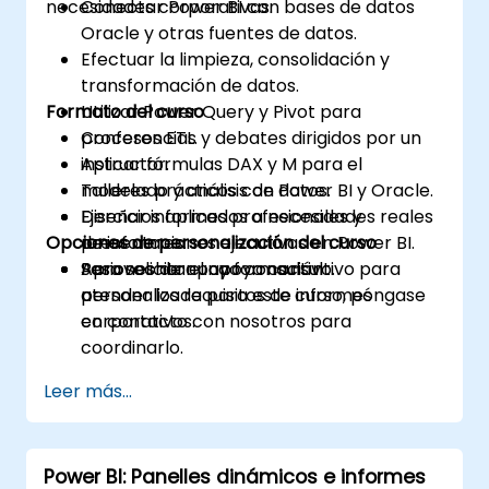
necesidades corporativas.
Conectar Power BI con bases de datos
Oracle y otras fuentes de datos.
Efectuar la limpieza, consolidación y
transformación de datos.
Formato del curso
Utilizar Power Query y Pivot para
procesos ETL.
Conferencias y debates dirigidos por un
Aplicar fórmulas DAX y M para el
instructor.
modelado y análisis de datos.
Talleres prácticos con Power BI y Oracle.
Diseñar informes profesionales y
Ejercicios aplicados a necesidades reales
Opciones de personalización del curso
presentaciones ejecutivas en Power BI.
de informes.
Aprovechar el apoyo consultivo para
Sesiones de apoyo consultivo.
Para solicitar una formación
atender los requisitos de informes
personalizada para este curso, póngase
corporativos.
en contacto con nosotros para
coordinarlo.
Leer más...
Power BI: Panelles dinámicos e informes