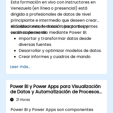
Esta formación en vivo con instructores en
BI (PL-300: Analista de Datos de Microsoft
Venezuela (en línea o presencial) está
Power BI).
dirigida a profesionales de datos de nivel
principiante e intermedio que deseen crear
visualizaciones de datos impactantes y
Al finalizar esta formación, los participantes
cuadros de mando mediante Power BI.
serán capaces de:
Importar y transformar datos desde
diversas fuentes.
Desarrollar y optimizar modelos de datos.
Crear informes y cuadros de mando
visualmente atractivos e interactivos.
Leer más...
Aplicar las mejores prácticas en
visualización de datos y diseño de cuadros
de mando.
Power BI y Power Apps para Visualización
Utilizar características avanzadas de
de Datos y Automatización de Procesos
Power BI para realizar un análisis
Comerciales
profundo de los datos.
21 Horas
Power BI y Power Apps son componentes