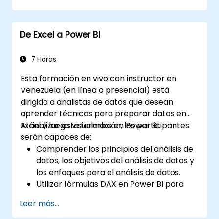
datos y obtener información valiosa.
Aprender mejores prácticas para
optimizar el rendimiento de DAX.
De Excel a Power BI
7 Horas
Esta formación en vivo con instructor en
Venezuela (en línea o presencial) está
dirigida a analistas de datos que desean
aprender técnicas para preparar datos en
Excel y luego visualarlos en Power BI.
Al finalizar esta formación, los participantes
serán capaces de:
Comprender los principios del análisis de
datos, los objetivos del análisis de datos y
los enfoques para el análisis de datos.
Utilizar fórmulas DAX en Power BI para
cálculos complejos.
Leer más...
Crear y utilizar visualizaciones y gráficos