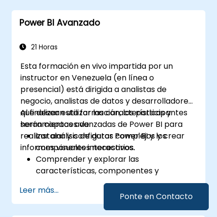
para casos específicos de análisis.
Importar mediante Power View para
Power BI Avanzado
pasar de Power BI basado en Excel a un
Power BI independiente.
21 Horas
Esta formación en vivo impartida por un
instructor en Venezuela (en línea o
presencial) está dirigida a analistas de
negocio, analistas de datos y desarrolladores
que desean utilizar las características y
Al finalizar esta formación, los participantes
herramientas avanzadas de Power BI para
serán capaces de:
realizar análisis de datos complejos y crear
Instalar y configurar Power BI y los
informes visuales interactivos.
componentes necesarios.
Comprender y explorar las
características, componentes y
herramientas avanzadas de Power BI.
Leer más...
Obtener información valiosa sobre
Ponte en Contacto
análisis de datos avanzado y estrategia.