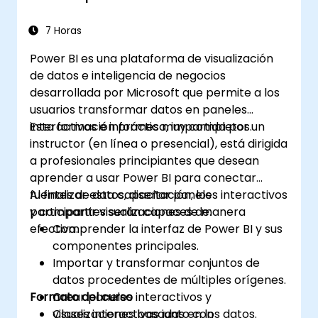
7 Horas
Power BI es una plataforma de visualización
de datos e inteligencia de negocios
desarrollada por Microsoft que permite a los
usuarios transformar datos en paneles
interactivos e informes muy completos.
Esta formación práctica, impartida por un
instructor (en línea o presencial), está dirigida
a profesionales principiantes que desean
aprender a usar Power BI para conectar
fuentes de datos, diseñar paneles interactivos
Al finalizar esta capacitación, los
y compartir visualizaciones de manera
participantes serán capaces de:
efectiva.
Comprender la interfaz de Power BI y sus
componentes principales.
Importar y transformar conjuntos de
datos procedentes de múltiples orígenes.
Formato del curso
Crear paneles interactivos y
visualizaciones basadas en los datos.
Clases interactivas junto con