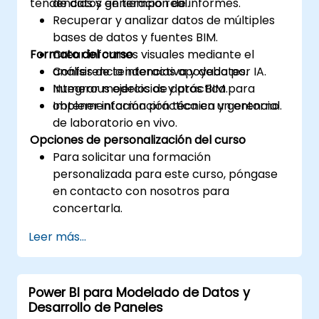
tendencias y generación de informes.
de datos en tiempo real.
Recuperar y analizar datos de múltiples
bases de datos y fuentes BIM.
Formato del curso
Crear informes visuales mediante el
análisis de tendencias apoyado por IA.
Conferencia interactiva y debates.
Integrar modelos de datos BIM para
Numerous ejercicios y práctica.
obtener información técnica y gerencial.
Implementación práctica en un entorno
de laboratorio en vivo.
Opciones de personalización del curso
Para solicitar una formación
personalizada para este curso, póngase
en contacto con nosotros para
concertarla.
Leer más...
Power BI para Modelado de Datos y
Desarrollo de Paneles