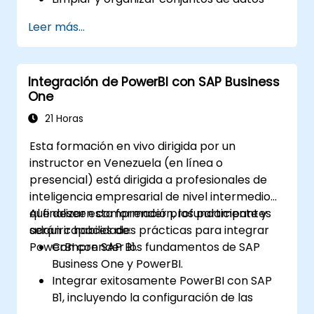
mediante Python y Power Query.
Leer más...
Realizar análisis estadístico y
proyecciones con R.
Crear tableros de control e informes
Integración de PowerBI con SAP Business
profesionales con Power BI.
One
Integrar y analizar datos provenientes de
múltiples fuentes de manera eficaz.
21 Horas
Esta formación en vivo dirigida por un
instructor en Venezuela (en línea o
presencial) está dirigida a profesionales de
inteligencia empresarial de nivel intermedio
que deseen comprender profundamente y
Al finalizar esta formación, los participantes
adquirir habilidades prácticas para integrar
serán capaces de:
PowerBI con SAP B1.
Comprender los fundamentos de SAP
Business One y PowerBI.
Integrar exitosamente PowerBI con SAP
B1, incluyendo la configuración de las