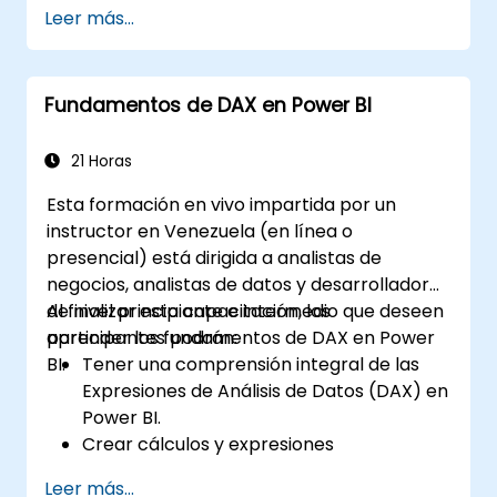
herramientas y conectores necesarios.
Leer más...
Extraer datos de forma eficiente desde
SAP B1 y transformarlos en PowerBI para
un análisis efectivo.
Fundamentos de DAX en Power BI
Crear informes y paneles dinámicos e
informativos en PowerBI utilizando los
datos de SAP B1.
21 Horas
Esta formación en vivo impartida por un
instructor en Venezuela (en línea o
presencial) está dirigida a analistas de
negocios, analistas de datos y desarrolladores
de nivel principiante e intermedio que deseen
Al finalizar esta capacitación, los
aprender los fundamentos de DAX en Power
participantes podrán:
BI.
Tener una comprensión integral de las
Expresiones de Análisis de Datos (DAX) en
Power BI.
Crear cálculos y expresiones
personalizadas en Power BI para analizar
Leer más...