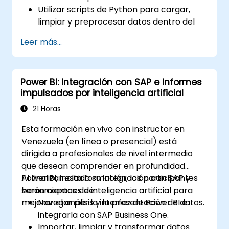
Utilizar scripts de Python para cargar,
limpiar y preprocesar datos dentro del
entorno de Power BI.
Leer más...
Mejorar las capacidades de visualización
de datos creando visualizaciones
personalizadas e interactivas mediante
Power BI: Integración con SAP e informes
Python.
impulsados por inteligencia artificial
Adquirir habilidades avanzadas de análisis
de datos utilizando Python.
21 Horas
Esta formación en vivo con instructor en
Venezuela (en línea o presencial) está
dirigida a profesionales de nivel intermedio
que desean comprender en profundidad
Power BI, incluida su integración con SAP y
Al finalizar esta formación, los participantes
herramientas de inteligencia artificial para
serán capaces de:
mejorar el análisis y la presentación de datos.
Navegar por la interfaz de Power BI e
integrarla con SAP Business One.
Importar, limpiar y transformar datos