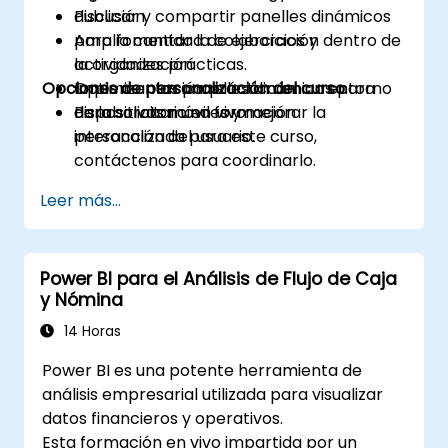
Publicar y compartir panelles dinámicos
discusión.
para fomentar la colaboración dentro de
Amplia cantidad de ejercicios y
la organización.
actividades prácticas.
Opciones de personalización del curso
Optimizar los panelles dinámicos para
Implementación práctica en un entorno
dispositivos móviles y mejorar la
de laboratorio en vivo.
Para solicitar una formación
interacción del usuario.
personalizada para este curso,
contáctenos para coordinarlo.
Leer más...
Power BI para el Análisis de Flujo de Caja
y Nómina
14 Horas
Power BI es una potente herramienta de
análisis empresarial utilizada para visualizar
datos financieros y operativos.
Esta formación en vivo impartida por un