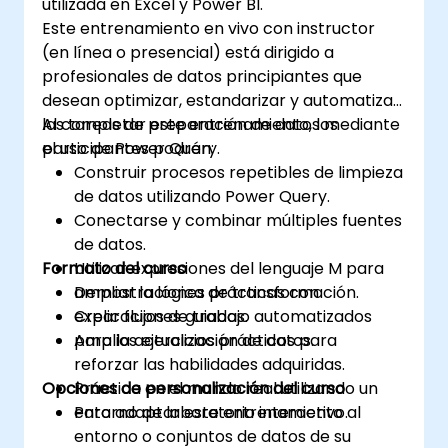
utilizada en Excel y Power BI.
Este entrenamiento en vivo con instructor
(en línea o presencial) está dirigido a
profesionales de datos principiantes que
desean optimizar, estandarizar y automatizar
las tareas de preparación de datos mediante
Al completar este entrenamiento, los
el uso de Power Query.
participantes podrán:
Construir procesos repetibles de limpieza
de datos utilizando Power Query.
Conectarse y combinar múltiples fuentes
de datos.
Formato del curso
Utilizar expresiones del lenguaje M para
ampliar la lógica de transformación.
Demostraciones prácticas con
Crear flujos de trabajo automatizados
explicaciones guiadas.
para la actualización de datos.
Amplios ejercicios prácticos para
reforzar las habilidades adquiridas.
Opciones de personalización del curso
Práctica en el mundo real utilizando un
entorno de laboratorio interactivo.
Para adaptar este entrenamiento al
entorno o conjuntos de datos de su