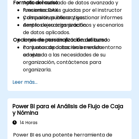
Formato del curso
Aplicar modelado de datos avanzado y
funciones DAX.
Presentaciones guiadas por el instructor
Compartir, publicar y gestionar informes
y discusiones interactivas.
dentro de su organización.
Amplios ejercicios prácticos y escenarios
de datos aplicados.
Opciones de personalización del curso
Implementación práctica utilizando
conjuntos de datos reales en un entorno
Para una capacitación a medida
en vivo.
adaptada a las necesidades de su
organización, contáctenos para
organizarla.
Leer más...
Power BI para el Análisis de Flujo de Caja
y Nómina
14 Horas
Power BI es una potente herramienta de