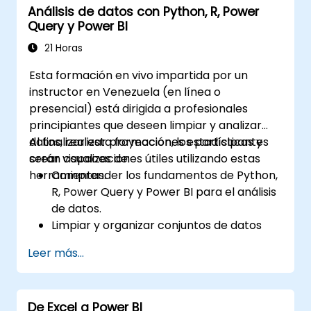
Análisis de datos con Python, R, Power
Query y Power BI
21 Horas
Esta formación en vivo impartida por un
instructor en Venezuela (en línea o
presencial) está dirigida a profesionales
principiantes que deseen limpiar y analizar
datos, realizar proyecciones estadísticas y
Al finalizar esta formación, los participantes
crear visualizaciones útiles utilizando estas
serán capaces de:
herramientas.
Comprender los fundamentos de Python,
R, Power Query y Power BI para el análisis
de datos.
Limpiar y organizar conjuntos de datos
mediante Python y Power Query.
Leer más...
Realizar análisis estadístico y
proyecciones con R.
Crear tableros de control e informes
De Excel a Power BI
profesionales con Power BI.