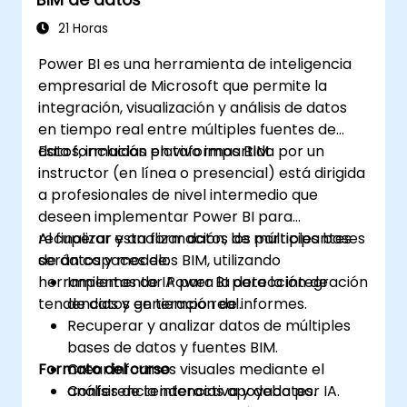
21 Horas
Power BI es una herramienta de inteligencia
empresarial de Microsoft que permite la
integración, visualización y análisis de datos
en tiempo real entre múltiples fuentes de
datos, incluidas plataformas BIM.
Esta formación en vivo impartida por un
instructor (en línea o presencial) está dirigida
a profesionales de nivel intermedio que
deseen implementar Power BI para
recuperar y analizar datos de múltiples bases
Al finalizar esta formación, los participantes
de datos y modelos BIM, utilizando
serán capaces de:
herramientas de IA para la detección de
Implementar Power BI para la integración
tendencias y generación de informes.
de datos en tiempo real.
Recuperar y analizar datos de múltiples
bases de datos y fuentes BIM.
Formato del curso
Crear informes visuales mediante el
análisis de tendencias apoyado por IA.
Conferencia interactiva y debates.