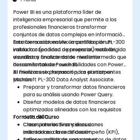
Power BI es una plataforma líder de
inteligencia empresarial que permite a los
profesionales financieros transformar
conjuntos de datos complejos en información
financiera accionable. La certificación PL-300
Esta formación en vivo impartida por un
valida la capacidad de preparar, modelar,
instructor (en línea o presencial) está dirigida
visualizar y analizar datos mediante
a analistas financieros de nivel intermedio que
herramientas de Power BI.
desean fortalecer sus habilidades con Power
BI mientras se preparan para el examen
Al finalizar esta formación, los participantes
Microsoft PL-300 Data Analyst Associate.
podrán:
Preparar y transformar datos financieros
para su análisis usando Power Query.
Diseñar modelos de datos financieros
optimizados alineados con los requisitos
Formato del Curso
de PL-300.
Crear paneles financieros con
Clases interactivas y discusiones
indicadores clave de desempeño (KPI),
orientadas a la certificación.
ratios y análisis de variaciones.
Talleres prácticos con conjuntos de datos