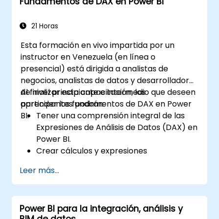
Fundamentos de DAX en Power BI
21 Horas
Esta formación en vivo impartida por un
instructor en Venezuela (en línea o
presencial) está dirigida a analistas de
negocios, analistas de datos y desarrolladores
de nivel principiante e intermedio que deseen
Al finalizar esta capacitación, los
aprender los fundamentos de DAX en Power
participantes podrán:
BI.
Tener una comprensión integral de las
Expresiones de Análisis de Datos (DAX) en
Power BI.
Crear cálculos y expresiones
personalizadas en Power BI para analizar
Leer más...
datos y obtener información valiosa.
Aprender mejores prácticas para
optimizar el rendimiento de DAX.
Power BI para la integración, análisis y
BIM de datos