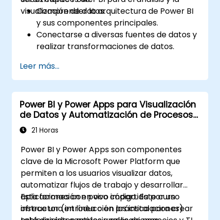
visualización de datos.
Comprender la arquitectura de Power BI
y sus componentes principales.
Conectarse a diversas fuentes de datos y
realizar transformaciones de datos.
Crear visualizaciones eficaces y cuadros
Leer más...
de mando interactivos.
Implementar seguridad a nivel de fila y
gestionar el acceso a los datos.
Power BI y Power Apps para Visualización
de Datos y Automatización de Procesos
Comerciales
21 Horas
Power BI y Power Apps son componentes
clave de la Microsoft Power Platform que
permiten a los usuarios visualizar datos,
automatizar flujos de trabajo y desarrollar
aplicaciones con poco código. Este curso
Esta formación en vivo impartida por un
ofrece una introducción práctica para crear
instructor (en línea o en las instalaciones)