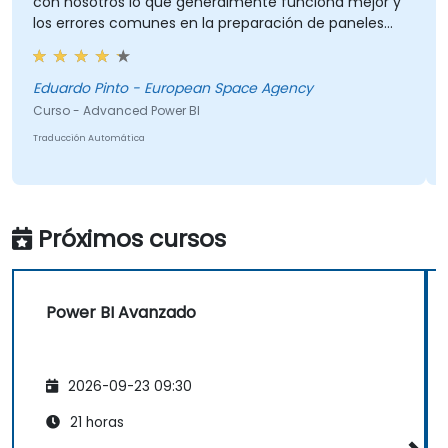
con nosotros lo que generalmente funciona mejor y
a
los errores comunes en la preparación de paneles
de control.
I
Eduardo Pinto - European Space Agency
C
Curso - Advanced Power BI
Tr
Traducción Automática
Próximos cursos
Power BI Avanzado
2026-09-23 09:30
21 horas