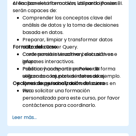
crear paneles interactivos utilizando Power BI.
Al finalizar esta formación, los participantes
serán capaces de:
Comprender los conceptos clave del
análisis de datos y la toma de decisiones
basada en datos.
Preparar, limpiar y transformar datos
Formato del curso
utilizando Power Query.
Crear paneles visualmente atractivos e
Conferencia interactiva y discusión en
informes interactivos.
grupo.
Publicar y compartir paneles de forma
Práctica hands-on con Power BI
segura con las partes interesadas.
utilizando conjuntos de datos de ejemplo.
Opciones de personalización del curso
Ejercicios guiados y demostraciones en
vivo.
Para solicitar una formación
personalizada para este curso, por favor
contáctenos para coordinarlo.
Leer más...