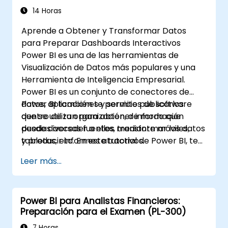
14 Horas
Aprende a Obtener y Transformar Datos
para Preparar Dashboards Interactivos
Power BI es una de las herramientas de
Visualización de Datos más populares y una
Herramienta de Inteligencia Empresarial.
Power BI es un conjunto de conectores de
datos, aplicaciones y servicios de software
Power BI también te permite publicarlos
que se utilizan para obtener información
dentro de tu organización, de modo que
desde diversas fuentes, transformar los datos
puedas acceder a ellos mediante móviles,
y producir informes atractivos.
tabletas, etc. En este tutorial de Power BI, te
mostraremos paso a paso cómo conectarte
Leer más...
a múltiples fuentes de datos, realizar
transformaciones de datos y crear informes
como gráficos, tablas, matrices, mapas, entre
Power BI para Analistas Financieros:
otros.
Preparación para el Examen (PL-300)
7 Horas