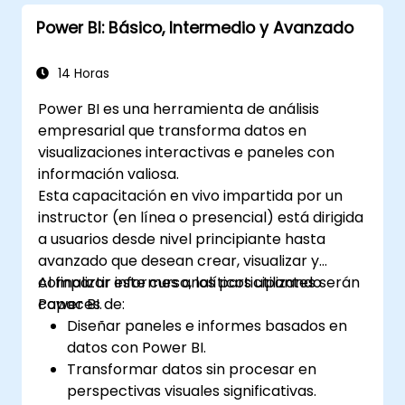
de mando.
Power BI: Básico, Intermedio y Avanzado
Utilizar características avanzadas de
Power BI para realizar un análisis
profundo de los datos.
14 Horas
Power BI es una herramienta de análisis
empresarial que transforma datos en
visualizaciones interactivas e paneles con
información valiosa.
Esta capacitación en vivo impartida por un
instructor (en línea o presencial) está dirigida
a usuarios desde nivel principiante hasta
avanzado que desean crear, visualizar y
compartir informes analíticos utilizando
Al finalizar este curso, los participantes serán
Power BI.
capaces de:
Diseñar paneles e informes basados en
datos con Power BI.
Transformar datos sin procesar en
perspectivas visuales significativas.