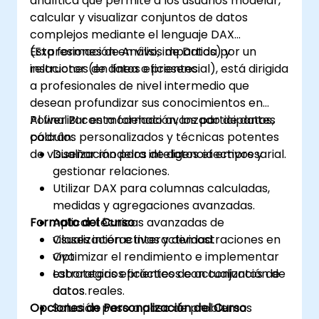
analítica que permite a los usuarios modelar,
calcular y visualizar conjuntos de datos
complejos mediante el lenguaje DAX
(Expresiones de Análisis de Datos) y
Esta formación en vivo, impartida por un
relaciones de datos eficientes.
instructor (en línea o presencial), está dirigida
a profesionales de nivel intermedio que
desean profundizar sus conocimientos en
Power BI con modelado avanzado de datos,
Al finalizar esta formación, los participantes
cálculos personalizados y técnicas potentes
podrán:
de visualización para inteligencia empresarial.
Diseñar modelos de datos efectivos y
gestionar relaciones.
Utilizar DAX para columnas calculadas,
medidas y agregaciones avanzadas.
Formato del Curso
Aplicar técnicas avanzadas de
visualización e interactividad.
Clases interactivas y demostraciones en
Optimizar el rendimiento e implementar
vivo.
estrategias eficientes de actualización de
Laboratorios prácticos con conjuntos de
datos.
datos reales.
Opciones de Personalización del Curso
Solución paso a paso de problemas