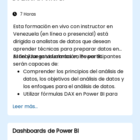
Integrar y analizar datos provenientes de
múltiples fuentes de manera eficaz.
7 Horas
Esta formación en vivo con instructor en
Venezuela (en línea o presencial) está
dirigida a analistas de datos que desean
aprender técnicas para preparar datos en
Excel y luego visualarlos en Power BI.
Al finalizar esta formación, los participantes
serán capaces de:
Comprender los principios del análisis de
datos, los objetivos del análisis de datos y
los enfoques para el análisis de datos.
Utilizar fórmulas DAX en Power BI para
cálculos complejos.
Leer más...
Crear y utilizar visualizaciones y gráficos
para casos específicos de análisis.
Importar mediante Power View para
Dashboards de Power BI
pasar de Power BI basado en Excel a un
Power BI independiente.