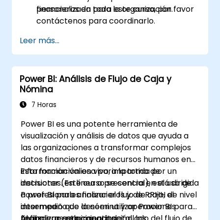
financieros en toda la organización.
personalizada para este curso, por favor
contáctenos para coordinarlo.
Leer más...
Power BI: Análisis de Flujo de Caja y
Nómina
7 Horas
Power BI es una potente herramienta de
visualización y análisis de datos que ayuda a
las organizaciones a transformar complejos
datos financieros y de recursos humanos en
información valiosa para la toma de
Esta formación en vivo, impartida por un
decisiones. Este curso se centra en el uso de
instructor (en línea o presencial), está dirigida
Power BI para analizar el flujo de caja, el
a profesionales financieros y de RRHH de nivel
desempeño de la nómina y operaciones
intermedio que deseen utilizar Power BI para
financieras relacionadas.
realizar un seguimiento detallado del flujo de
Al finalizar esta capacitación, los