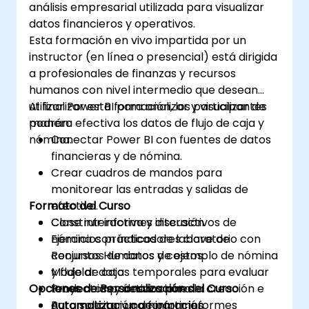
análisis empresarial utilizada para visualizar
datos financieros y operativos.
Esta formación en vivo impartida por un
instructor (en línea o presencial) está dirigida
a profesionales de finanzas y recursos
humanos con nivel intermedio que desean
utilizar Power BI para analizar y visualizar de
Al finalizar esta formación, los participantes
manera efectiva los datos de flujo de caja y
podrán:
nómina.
Conectar Power BI con fuentes de datos
financieras y de nómina.
Crear cuadros de mandos para
monitorear las entradas y salidas de
Formato del Curso
efectivo.
Construir informes interactivos de
Clase interactiva y discusión
nómina con indicadores clave de
Ejercicios prácticos de laboratorio con
Recursos Humanos y costos.
conjuntos de datos de ejemplo de nómina
Modelar datos temporales para evaluar
y flujo de caja
Opciones de Personalización del Curso
tendencias y desviaciones.
Proyectos prácticos para la creación e
Automatizar y compartir informes
automatización de informes
Para solicitar una formación