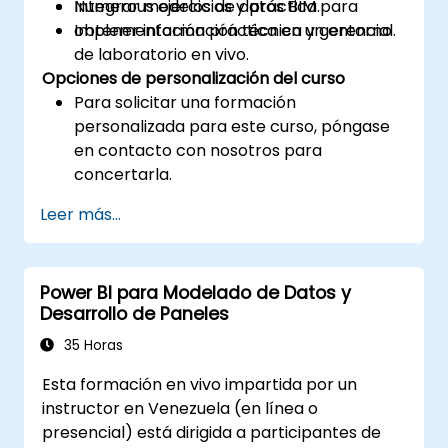
Integrar modelos de datos BIM para
Numerous ejercicios y práctica.
obtener información técnica y gerencial.
Implementación práctica en un entorno
de laboratorio en vivo.
Opciones de personalización del curso
Para solicitar una formación
personalizada para este curso, póngase
en contacto con nosotros para
concertarla.
Leer más...
Power BI para Modelado de Datos y
Desarrollo de Paneles
35 Horas
Esta formación en vivo impartida por un
instructor en Venezuela (en línea o
presencial) está dirigida a participantes de