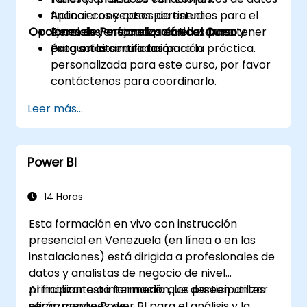
Aplicar conceptos pertinentes para el
financieros y casos de estudio.
Opciones de Personalización del Curso
examen y mejores prácticas para tener
Ejercicios enfocados en el examen y
éxito en la certificación.
preguntas simuladas para la práctica.
Para solicitar una formación
personalizada para este curso, por favor
contáctenos para coordinarlo.
Leer más...
Power BI
14 Horas
Esta formación en vivo con instrucción
presencial en Venezuela (en línea o en las
instalaciones) está dirigida a profesionales de
datos y analistas de negocio de nivel
principiante a intermedio que deseen utilizar
Al finalizar esta formación, los participantes
eficazmente Power BI para el análisis y la
serán capaces de: