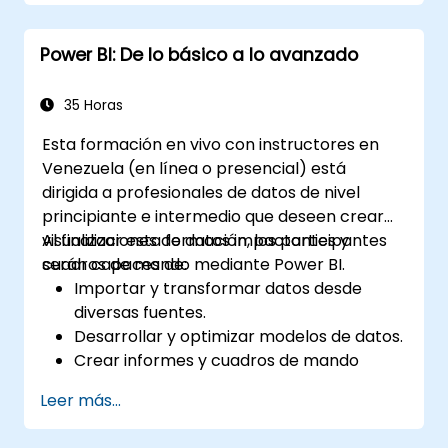
Power BI: De lo básico a lo avanzado
35 Horas
Esta formación en vivo con instructores en
Venezuela (en línea o presencial) está
dirigida a profesionales de datos de nivel
principiante e intermedio que deseen crear
visualizaciones de datos impactantes y
Al finalizar esta formación, los participantes
cuadros de mando mediante Power BI.
serán capaces de:
Importar y transformar datos desde
diversas fuentes.
Desarrollar y optimizar modelos de datos.
Crear informes y cuadros de mando
visualmente atractivos e interactivos.
Leer más...
Aplicar las mejores prácticas en
visualización de datos y diseño de cuadros