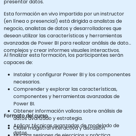
presentar datos.
Esta formación en vivo impartida por un instructor
(en línea o presencial) está dirigida a analistas de
negocio, analistas de datos y desarrolladores que
desean utilizar las características y herramientas
avanzadas de Power BI para realizar análisis de datos
complejos y crear informes visuales interactivos.
Al finalizar esta formación, los participantes serán
capaces de:
Instalar y configurar Power BI y los componentes
necesarios.
Comprender y explorar las características,
componentes y herramientas avanzadas de
Power BI.
Obtener información valiosa sobre análisis de
Formato del curso
datos avanzado y estrategia.
Aplicar técnicas avanzadas de modelado de
Clase magistral interactiva y discusión.
datos.
Muchas sesiones de ejercicios y práctica.