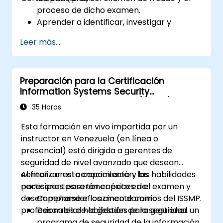
proceso de dicho examen.
Aprender a identificar, investigar y
prevenir diversos tipos de esquemas de
Leer más...
fraude financiero.
Comprender el entorno legal relacionado
con el fraude, incluyendo los elementos
Preparación para la Certificación
legales del mismo, leyes y regulaciones
Information Systems Security
aplicables.
Management Professional (ISSMP)
Adquirir habilidades prácticas para
35 Horas
realizar investigaciones de fraude,
Esta formación en vivo impartida por un
incluyendo la recopilación de pruebas,
instructor en Venezuela (en línea o
técnicas de entrevista y análisis de datos.
presencial) está dirigida a gerentes de
Aprender a diseñar e implementar
seguridad de nivel avanzado que desean
programas efectivos de prevención y
contar con el conocimiento y las habilidades
Al finalizar esta capacitación, los
disuasión del fraude dentro de las
necesarios para tener éxito en el examen y
participantes serán capaces de:
organizaciones.
desempeñarse eficazmente como
Comprender los cinco dominios del ISSMP.
Ganar confianza y conocimientos para
profesionales de la gestión de la seguridad.
Desarrollar habilidades para gestionar un
aprobar con éxito el examen de
programa de seguridad de la información.