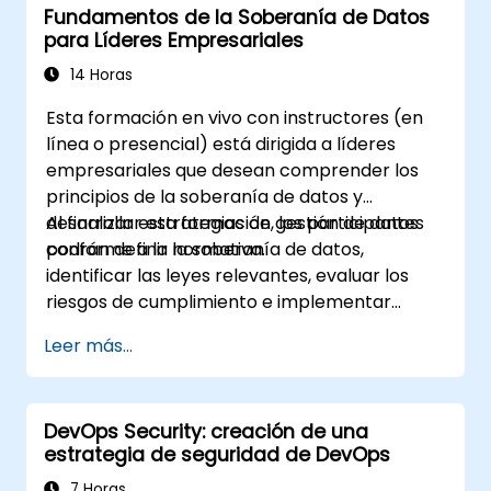
Fundamentos de la Soberanía de Datos
para Líderes Empresariales
14 Horas
Esta formación en vivo con instructores (en
línea o presencial) está dirigida a líderes
empresariales que desean comprender los
principios de la soberanía de datos y
desarrollar estrategias de gestión de datos
Al finalizar esta formación, los participantes
conforme a la normativa.
podrán definir la soberanía de datos,
identificar las leyes relevantes, evaluar los
riesgos de cumplimiento e implementar
marcos de gobernanza para la gestión de
Leer más...
datos transfronterizos.
DevOps Security: creación de una
estrategia de seguridad de DevOps
7 Horas