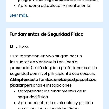
Examinador de Fraudes Certificado (CFE).
Aprender a establecer y mantener la
gobernanza de la seguridad.
Leer más...
Obtener perspectivas sobre la gestión de
riesgos, la respuesta a incidentes y la
planificación de la continuidad del
Fundamentos de Seguridad Física
negocio.
Prepararse adecuadamente para el
examen de certificación ISSMP.
21 Horas
Esta formación en vivo dirigida por un
instructor en Venezuela (en línea o
presencial) está dirigida a profesionales de la
seguridad con nivel principiante que desean
comprender a fondo cómo proteger activos
Al final de esta formación, los participantes
físicos, personas e instalaciones.
podrán:
Comprender los fundamentos de la
seguridad física.
Aprender sobre la evaluación y gestión
de riesgos en la seguridad física.