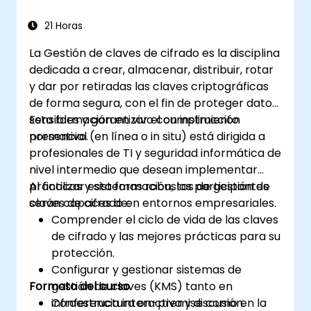
mejorar la eficiencia, precisión y alcance
de la auditoría.
21 Horas
Realizar evaluaciones de riesgos
La Gestión de claves de cifrado es la disciplina
mediante herramientas de IA, lo que
dedicada a crear, almacenar, distribuir, rotar
permite una monitorización continua y
y dar por retiradas las claves criptográficas
una gestión proactiva de riesgos.
de forma segura, con el fin de proteger datos
Integrar la IA en la planificación, ejecución
sensibles y garantizar el cumplimiento
Esta formación en vivo con instrucción
e informe de las auditorías, mejorando así
normativo.
presencial (en línea o in situ) está dirigida a
la efectividad global de las auditorías de
profesionales de TI y seguridad informática de
TI.
nivel intermedio que desean implementar
prácticas y sistemas robustos de gestión de
Al finalizar esta formación, los participantes
claves de cifrado en entornos empresariales.
serán capaces de:
Comprender el ciclo de vida de las claves
de cifrado y las mejores prácticas para su
protección.
Configurar y gestionar sistemas de
Formato del curso
gestión de claves (KMS) tanto en
infraestructura on-premise como en la
Conferencia interactiva y discusión.