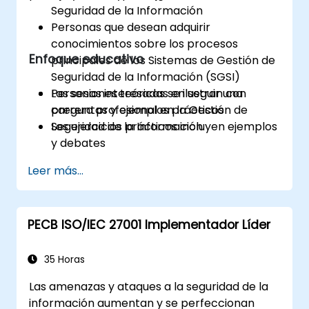
Seguridad de la Información
Personas que desean adquirir
conocimientos sobre los procesos
Enfoque educativo
principales de los Sistemas de Gestión de
Seguridad de la Información (SGSI)
Personas interesadas en seguir una
Las sesiones teóricas se ilustran con
carrera profesional en la Gestión de
preguntas y ejemplos prácticos
Seguridad de la Información
Los ejercicios prácticos incluyen ejemplos
y debates
Los exámenes de práctica son similares al
Leer más...
Examen de Certificación
PECB ISO/IEC 27001 Implementador Líder
35 Horas
Las amenazas y ataques a la seguridad de la
información aumentan y se perfeccionan