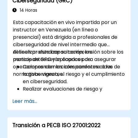
Ciberseguridad (GRC)
14 Horas
Esta capacitación en vivo impartida por un
instructor en Venezuela (en línea o
presencial) está dirigida a profesionales de
ciberseguridad de nivel intermedio que
deseen profundizar su comprensión sobre los
Al finalizar esta capacitación, los
marcos de GRC y aplicarlos para asegurar
participantes serán capaces de:
operaciones comerciales conforme a las
Comprender los componentes clave de
normativas vigentes.
la gobernanza, el riesgo y el cumplimiento
en ciberseguridad.
Realizar evaluaciones de riesgo y
desarrollar estrategias para su
Leer más...
mitigación.
Implementar medidas de cumplimiento y
gestionar los requisitos regulatorios.
Transición a PECB ISO 27001:2022
Elaborar y hacer cumplir políticas y
procedimientos de seguridad.