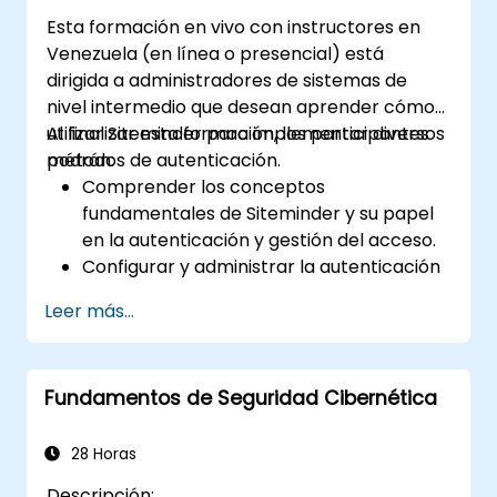
Esta formación en vivo con instructores en
Venezuela (en línea o presencial) está
dirigida a administradores de sistemas de
nivel intermedio que desean aprender cómo
utilizar Siteminder para implementar diversos
Al finalizar esta formación, los participantes
métodos de autenticación.
podrán:
Comprender los conceptos
fundamentales de Siteminder y su papel
en la autenticación y gestión del acceso.
Configurar y administrar la autenticación
de usuarios con Siteminder.
Leer más...
Implementar diversos métodos de
autenticación admitidos por Siteminder.
Solucionar problemas comunes
Fundamentos de Seguridad Cibernética
relacionados con la autenticación de
Siteminder.
Integrar Siteminder con otros
28 Horas
proveedores de identidad para la
Descripción: