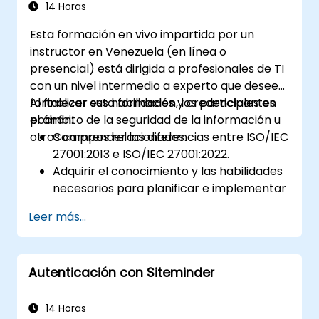
14 Horas
Esta formación en vivo impartida por un
instructor en Venezuela (en línea o
presencial) está dirigida a profesionales de TI
con un nivel intermedio a experto que deseen
fortalecer sus habilidades y credenciales en
Al finalizar esta formación, los participantes
el ámbito de la seguridad de la información u
podrán:
otros campos relacionados.
Comprender las diferencias entre ISO/IEC
27001:2013 e ISO/IEC 27001:2022.
Adquirir el conocimiento y las habilidades
necesarios para planificar e implementar
la transición desde la versión 2013 a la
Leer más...
versión 2022 de manera eficiente.
Aplicar los conocimientos en escenarios
reales, facilitando una transición fluida
Autenticación con Siteminder
dentro de sus respectivas organizaciones.
14 Horas