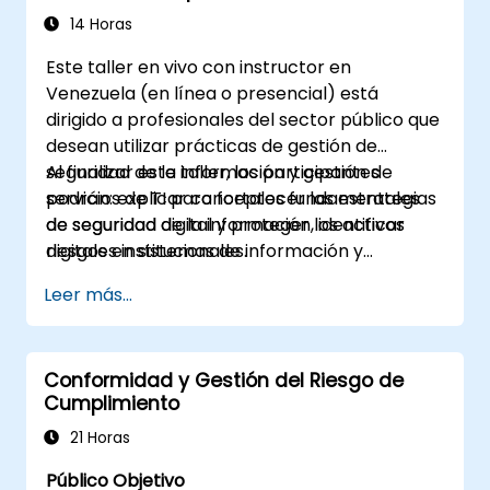
Sector Público
ISO/IEC 27001
14 Horas
Aprender cómo interpretar e
Este taller en vivo con instructor en
implementar los requisitos de ISO/IEC
Venezuela (en línea o presencial) está
27001 en el contexto específico de una
dirigido a profesionales del sector público que
organización
desean utilizar prácticas de gestión de
Adquirir el conocimiento necesario para
seguridad de la información y gestión de
Al finalizar este taller, los participantes
apoyar a una organización en la
servicios de TI para fortalecer las estrategias
podrán: explicar conceptos fundamentales
planificación, implementación, gestión,
de seguridad digital y proteger los activos
de seguridad de la información, identificar
monitoreo y mantenimiento efectivos de
digitales institucionales.
riesgos en sistemas de información y
un SMSI
servicios, aplicar controles de seguridad
Leer más...
prácticos y apoyar la entrega segura de
servicios de TI.
Conformidad y Gestión del Riesgo de
Cumplimiento
21 Horas
Público Objetivo