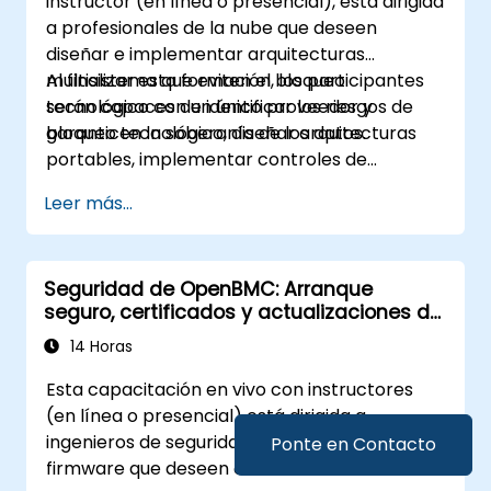
instructor (en línea o presencial), está dirigida
a profesionales de la nube que deseen
diseñar e implementar arquitecturas
multisistema que eviten el bloqueo
Al finalizar esta formación, los participantes
tecnológico con un único proveedor y
serán capaces de identificar los riesgos de
garanticen la soberanía de los datos.
bloqueo tecnológico, diseñar arquitecturas
portables, implementar controles de
soberanía de datos y aprovechar
Leer más...
herramientas independientes de la nube.
Seguridad de OpenBMC: Arranque
seguro, certificados y actualizaciones de
firmware
14 Horas
Esta capacitación en vivo con instructores
(en línea o presencial) está dirigida a
ingenieros de seguridad y desarrolladores de
Ponte en Contacto
firmware que deseen endurecer las