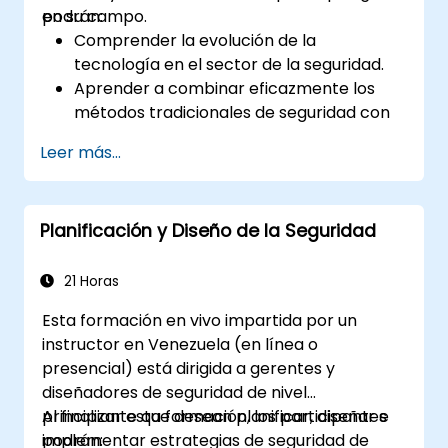
en su campo.
podrán:
Comprender la evolución de la
tecnología en el sector de la seguridad.
Aprender a combinar eficazmente los
métodos tradicionales de seguridad con
soluciones tecnológicas modernas.
Leer más...
Comprender los fundamentos de la
ciberseguridad, los riesgos asociados con
los sistemas digitales y cómo protegerse
Planificación y Diseño de la Seguridad
contra las amenazas cibernéticas en la
industria de la seguridad.
21 Horas
Esta formación en vivo impartida por un
instructor en Venezuela (en línea o
presencial) está dirigida a gerentes y
diseñadores de seguridad de nivel
principiante que desean planificar, diseñar e
Al finalizar esta formación, los participantes
implementar estrategias de seguridad de
podrán: