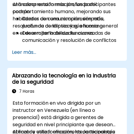
una comprensión más profunda del
Al finalizar esta formación, los participantes
comportamiento humano, mejorando sus
podrán:
habilidades de comunicación, empatía,
Contar con una comprensión más
resolución de conflictos y su eficacia general
profunda de la psicología humana.
en el desempeño de sus funciones.
Desarrollar habilidades avanzadas de
comunicación y resolución de conflictos
para interactuar de manera más efectiva
Leer más...
con el público, colegas y en escenarios de
negociación.
Promover la consciencia y comprensión
Abrazando la tecnología en la industria
de diversos orígenes culturales,
de la seguridad
mejorando así el policiamiento
comunitario y las relaciones con distintos
7 Horas
grupos demográficos.
Esta formación en vivo dirigida por un
instructor en Venezuela (en línea o
presencial) está dirigida a gerentes de
seguridad en nivel principiante que desean
abrazar y utilizar eficazmente la tecnología
Al final de esta formación, los participantes