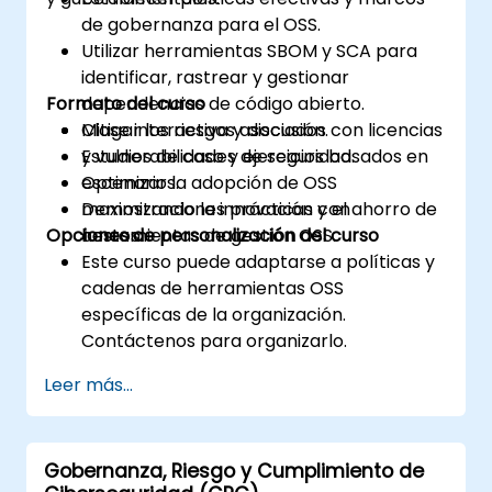
de gobernanza para el OSS.
Utilizar herramientas SBOM y SCA para
identificar, rastrear y gestionar
Formato del curso
dependencias de código abierto.
Mitigar los riesgos asociados con licencias
Clase interactiva y discusión.
y vulnerabilidades de seguridad.
Estudios de caso y ejercicios basados en
Optimizar la adopción de OSS
escenarios.
maximizando la innovación y el ahorro de
Demostraciones prácticas con
Opciones de personalización del curso
costos.
herramientas de gestión OSS.
Este curso puede adaptarse a políticas y
cadenas de herramientas OSS
específicas de la organización.
Contáctenos para organizarlo.
Leer más...
Gobernanza, Riesgo y Cumplimiento de