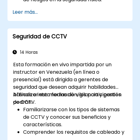
Explorar diversas medidas y tecnologías
Leer más...
de seguridad física.
Comprender la integración de la
seguridad física con otros dominios de la
Seguridad de CCTV
seguridad.
Desarrollar habilidades para diseñar e
implementar planes efectivos de
14 Horas
seguridad física.
Esta formación en vivo impartida por un
instructor en Venezuela (en línea o
presencial) está dirigida a gerentes de
seguridad que desean adquirir habilidades
básicas e intermedias de vigilancia y gestión
Al finalizar esta formación, los participantes
de CCTV.
podrán:
Familiarizarse con los tipos de sistemas
de CCTV y conocer sus beneficios y
características.
Comprender los requisitos de cableado y
configuración de los sistemas de CCTV.