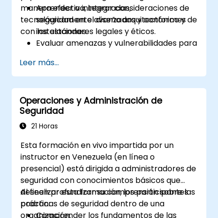
manera efectiva, integradas,
Aprender a integrar consideraciones de
tecnológicamente avanzadas y conformes
seguridad en el diseño arquitectónico y de
con los estándares legales y éticos.
instalaciones.
Evaluar amenazas y vulnerabilidades para
informar la planificación de la seguridad.
Leer más...
Desarrollar planes integrales de
seguridad que aborden una variedad de
amenazas.
Operaciones y Administración de
Crear planes efectivos de respuesta ante
Seguridad
emergencias y gestión de crisis.
21 Horas
Esta formación en vivo impartida por un
instructor en Venezuela (en línea o
presencial) está dirigida a administradores de
seguridad con conocimientos básicos que
deseen profundizar su comprensión sobre las
Al finalizar esta formación, los participantes
prácticas de seguridad dentro de una
podrán:
organización.
Comprender los fundamentos de las