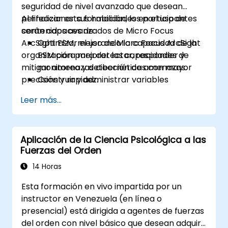
seguridad de nivel avanzado que desean
perfeccionar sus habilidades en el uso de
Al finalizar esta formación, los participantes
contenidos avanzados de Micro Focus
serán capaces de:
ArcSight ESM, mejorando la capacidad de la
Optimizar el uso de Micro Focus ArcSight
organización para detectar, responder y
ESM para mejorar las capacidades de
mitigar amenazas cibernéticas con mayor
monitoreo y detección de amenazas.
precisión y rapidez.
Construir y administrar variables
avanzadas de ArcSight que refinan los
Leer más...
flujos de eventos para un análisis más
preciso.
Desarrollar e implementar listas y reglas
Aplicación de la Ciencia Psicológica a las
de ArcSight para una correlación de
Fuerzas del Orden
eventos eficaz y generación de alertas.
Aplicar técnicas de correlación avanzada
14 Horas
para identificar patrones de amenazas
Esta formación en vivo impartida por un
complejos y reducir los falsos positivos.
instructor en Venezuela (en línea o
presencial) está dirigida a agentes de fuerzas
del orden con nivel básico que desean adquirir