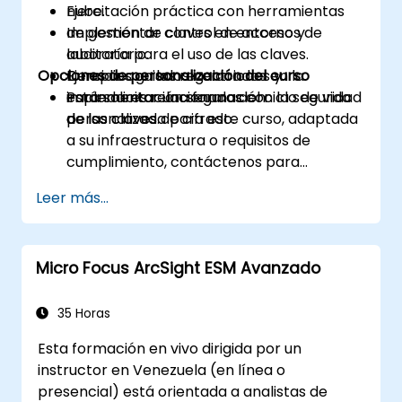
nube.
Ejercitación práctica con herramientas
Implementar control de acceso y
de gestión de claves en entornos de
auditoría para el uso de las claves.
laboratorio.
Opciones de personalización del curso
Cumplir con las regulaciones y
Ejercicios guiados centrados en la
estándares relacionados con la seguridad
implementación segura del ciclo de vida
Para solicitar una formación
de las claves de cifrado.
de las claves.
personalizada para este curso, adaptada
a su infraestructura o requisitos de
cumplimiento, contáctenos para
coordinar los detalles.
Leer más...
Micro Focus ArcSight ESM Avanzado
35 Horas
Esta formación en vivo dirigida por un
instructor en Venezuela (en línea o
presencial) está orientada a analistas de