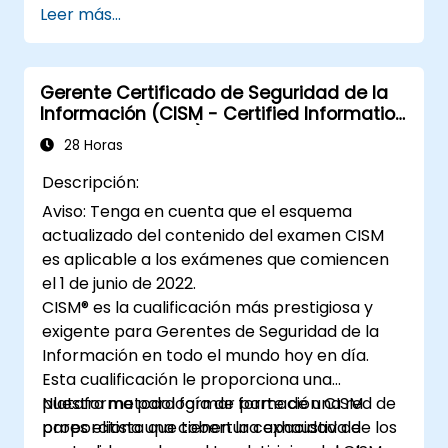
Leer más...
Instalar, configurar y gestionar sistemas
de CCTV.
Gerente Certificado de Seguridad de la
Información (CISM - Certified Information
Security Manager)
28 Horas
Descripción:
Aviso: Tenga en cuenta que el esquema
actualizado del contenido del examen CISM
es aplicable a los exámenes que comiencen
el 1 de junio de 2022.
CISM® es la cualificación más prestigiosa y
exigente para Gerentes de Seguridad de la
Información en todo el mundo hoy en día.
Esta cualificación le proporciona una
plataforma para formar parte de una red de
Nuestra metodología de formación CISM
pares elitista que tienen la capacidad de
proporciona una cobertura exhaustiva de los