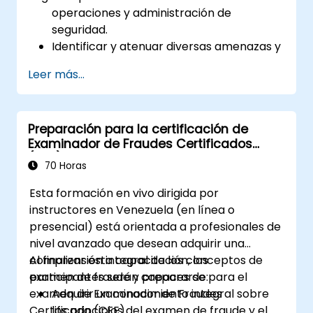
operaciones y administración de
seguridad.
Identificar y atenuar diversas amenazas y
vulnerabilidades de seguridad.
Leer más...
Implementar y gestionar soluciones de
seguridad.
Comprender las consideraciones legales
Preparación para la certificación de
y éticas en las operaciones de seguridad.
Examinador de Fraudes Certificados
Prepararse para la respuesta ante
(CFE)
incidentes y la recuperación ante
70 Horas
desastres.
Esta formación en vivo dirigida por
instructores en Venezuela (en línea o
presencial) está orientada a profesionales de
nivel avanzado que desean adquirir una
comprensión integral de los conceptos de
Al finalizar esta capacitación, los
examen de fraude y prepararse para el
participantes serán capaces de:
examen de Examinador de Fraudes
Adquirir un conocimiento integral sobre
Certificado (CFE).
los principios del examen de fraude y el