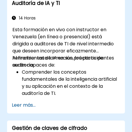
Auditoría de IA y TI
14 Horas
Esta formación en vivo con instructor en
Venezuela (en línea o presencial) está
dirigida a auditores de TI de nivel intermedio
que deseen incorporar eficazmente
herramientas de IA en sus prácticas de
Al finalizar esta formación, los participantes
auditoría.
serán capaces de:
Comprender los conceptos
fundamentales de la inteligencia artificial
y su aplicación en el contexto de la
auditoría de TI.
Utilizar tecnologías de IA, como el
Leer más...
aprendizaje automático (machine
learning), el procesamiento del lenguaje
natural (PLN) y la automatización
Gestión de claves de cifrado
robotizada de procesos (RPA), para