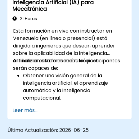
Inteligencia Artificial (IA) para
Mecatrónica
21 Horas
Esta formación en vivo con instructor en
Venezuela (en línea o presencial) está
dirigida a ingenieros que desean aprender
sobre la aplicabilidad de la inteligencia
artificial en sistemas mecatrónicos.
Al finalizar esta formación, los participantes
serán capaces de:
Obtener una visión general de la
inteligencia artificial, el aprendizaje
automático y la inteligencia
computacional.
Comprender los conceptos de redes
Leer más...
neuronales y diferentes métodos de
aprendizaje.
Seleccionar enfoques de inteligencia
Última Actualización:
2026-06-25
artificial de manera efectiva para