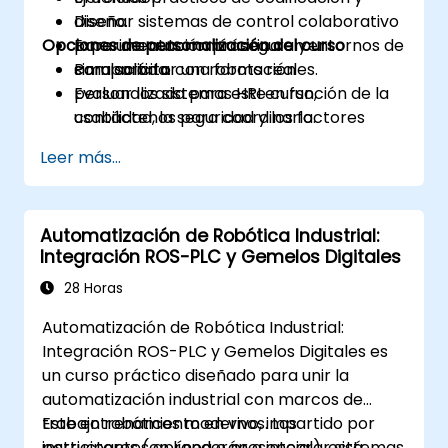
Diseñar sistemas de control colaborativo
diseño.
Opciones de personalización del curso
para una autonomía segura y
Experimentación práctica en entornos de
compartida.
simulación o con robots reales.
Para solicitar una formación
Evaluar los sistemas HRI en función de la
personalizada para este curso,
usabilidad, la seguridad y los factores
contáctenos para coordinarlo.
humanos.
Leer más...
Automatización de Robótica Industrial:
Integración ROS-PLC y Gemelos Digitales
28 Horas
Automatización de Robótica Industrial:
Integración ROS-PLC y Gemelos Digitales es
un curso práctico diseñado para unir la
automatización industrial con marcos de
trabajo robóticos modernos. Los
Este entrenamiento en vivo, impartido por
participantes aprenderán a integrar sistemas
instructores (en línea o presencial), está