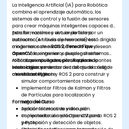
real y la eficiencia energética.
La Inteligencia Artificial (IA) para Robótica
combina el aprendizaje automático, los
sistemas de control y la fusión de sensores
para crear máquinas inteligentes capaces de
percibir, razonar y actuar de forma
Esta formación en vivo impartida por un
autónoma. A través de herramientas
instructor (en línea o presencial) está dirigida
modernas como
a ingenieros de nivel intermedio que desean
ROS 2
,
TensorFlow
y
OpenCV
desarrollar, entrenar y desplegar sistemas
, los ingenieros pueden diseñar
robots que naveguen, planifiquen e
robóticos impulsados por IA utilizando
Al finalizar esta formación, los participantes
interactúen con entornos del mundo real de
tecnologías y marcos de trabajo de código
serán capaces de:
manera inteligente.
abierto actuales.
Utilizar Python y ROS 2 para construir y
simular comportamientos robóticos.
Implementar Filtros de Kalman y Filtros
de Partículas para localización y
Formato del Curso
seguimiento.
Aplicar técnicas de visión por
Lección interactiva y discusión.
computador usando OpenCV para
Implementación práctica utilizando ROS 2
percepción y detección de objetos.
y Python.