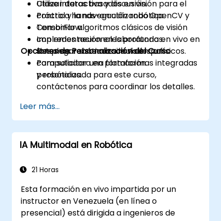
Utilizar datos basados en visión para el
Clase interactiva y discusión.
control y la navegación robótica.
Práctica hands-on utilizando OpenCV y
Combinar algoritmos clásicos de visión
TensorFlow.
con redes neuronales profundas.
Implementación en laboratorio en vivo en
Opciones de Personalización del Curso
Desplegar sistemas de visión por
sistemas robóticos simulados o físicos.
computadora en plataformas integradas
Para solicitar una formación
y robóticas.
personalizada para este curso,
contáctenos para coordinar los detalles.
Leer más...
IA Multimodal en Robótica
21 Horas
Esta formación en vivo impartida por un
instructor en Venezuela (en línea o
presencial) está dirigida a ingenieros de