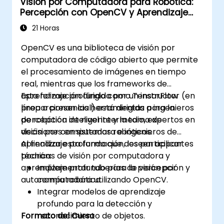
Visión por Computadora para Robótica:
Percepción con OpenCV y Aprendizaje
Profundo
21 Horas
OpenCV es una biblioteca de visión por
computadora de código abierto que permite
el procesamiento de imágenes en tiempo
real, mientras que los frameworks de
aprendizaje profundo como TensorFlow
Esta formación dirigida por un instructor (en
proporcionan las herramientas para la
línea o presencial) está dirigida a ingenieros
percepción inteligente y la toma de
de robótica de nivel intermedio, expertos en
decisiones en sistemas robóticos.
visión por computadora e ingenieros de
aprendizaje profundo que deseen aplicar
Al finalizar esta formación, los participantes
técnicas de visión por computadora y
podrán:
aprendizaje profundo para la percepción y
Implementar tuberías de visión por
autonomía robótica.
computadora utilizando OpenCV.
Integrar modelos de aprendizaje
profundo para la detección y
Formato del Curso
reconocimiento de objetos.