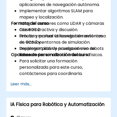
aplicaciones de navegación autónoma.
Implementar algoritmos SLAM para
mapeo y localización.
Formato del curso
Integrar sensores como LiDAR y cámaras
con ROS 2.
Clase interactiva y discusión.
Simular y probar la navegación autónoma
Práctica manual utilizando herramientas
en Gazebo.
de ROS 2 y entornos de simulación.
Desplegar pilas de navegación en robots
Implementación y prueba en vivo de
Opciones de personalización del curso
físicos.
laboratorios en robots virtuales o físicos.
Para solicitar una formación
personalizada para este curso,
contáctenos para coordinarla.
Leer más...
IA Física para Robótica y Automatización