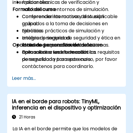
internacionales.
Aplicar técnicas de verificación y
Formato del curso
validación en entornos de simulación.
Comprender los marcos de IA explicable
Conferencia interactiva y discusión
aplicados a la toma de decisiones en
grupal.
robótica.
Ejercicios prácticos de simulación y
Integrar principios de seguridad y ética en
análisis de seguridad.
Opciones de personalización del curso
el diseño y operación de los sistemas.
Estudios de caso derivados de
Comunicar a los interesados los requisitos
aplicaciones reales de robótica.
Para solicitar una formación
de seguridad y transparencia.
personalizada para este curso, por favor
contáctenos para coordinarlo.
Leer más...
IA en el borde para robots: TinyML,
inferencia en el dispositivo y optimización
21 Horas
La IA en el borde permite que los modelos de