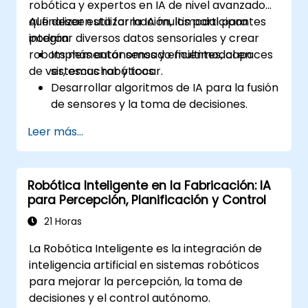
robótica y expertos en IA de nivel avanzado
que deseen utilizar la IA multimodal para
Al finalizar esta formación, los participantes
integrar diversos datos sensoriales y crear
podrán:
robots más autónomos y eficientes, capaces
Implementar sensado multimodal en
de ver, escuchar y tocar.
sistemas robóticos.
Desarrollar algoritmos de IA para la fusión
de sensores y la toma de decisiones.
Crear robots capaces de realizar tareas
Leer más...
complejas en entornos dinámicos.
Abordar desafíos en el procesamiento de
datos en tiempo real y la actuación.
Robótica Inteligente en la Fabricación: IA
para Percepción, Planificación y Control
21 Horas
La Robótica Inteligente es la integración de
inteligencia artificial en sistemas robóticos
para mejorar la percepción, la toma de
decisiones y el control autónomo.