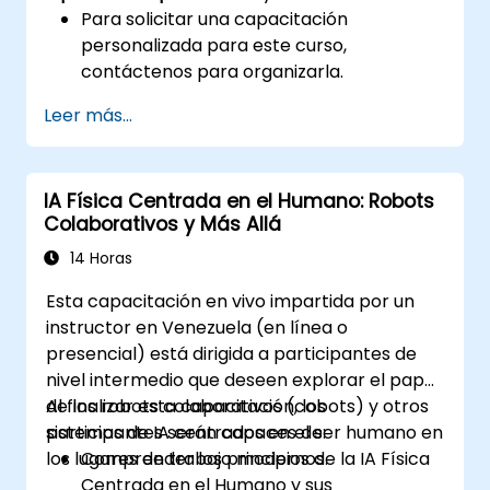
Para solicitar una capacitación
personalizada para este curso,
contáctenos para organizarla.
Leer más...
IA Física Centrada en el Humano: Robots
Colaborativos y Más Allá
14 Horas
Esta capacitación en vivo impartida por un
instructor en Venezuela (en línea o
presencial) está dirigida a participantes de
nivel intermedio que deseen explorar el papel
de los robots colaborativos (cobots) y otros
Al finalizar esta capacitación, los
sistemas de IA centrados en el ser humano en
participantes serán capaces de:
los lugares de trabajo modernos.
Comprender los principios de la IA Física
Centrada en el Humano y sus