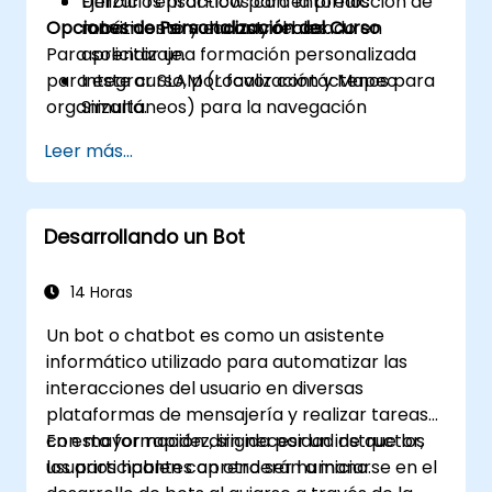
Utilizar TensorFlow para la predicción de
Ejercicios prácticos con entornos
Opciones de Personalización del Curso
movimiento y el control basado en
robóticos simulados y reales.
Para solicitar una formación personalizada
aprendizaje.
para este curso, por favor contáctenos para
Integrar SLAM (Localización y Mapeo
organizarla.
Simultáneos) para la navegación
autónoma.
Leer más...
Desarrollar modelos de aprendizaje por
refuerzo para mejorar la toma de
decisiones robóticas.
Desarrollando un Bot
14 Horas
Un bot o chatbot es como un asistente
informático utilizado para automatizar las
interacciones del usuario en diversas
plataformas de mensajería y realizar tareas
con mayor rapidez, sin necesidad de que los
En esta formación dirigida por un instructor,
usuarios hablen con otro ser humano.
los participantes aprenderán a iniciarse en el