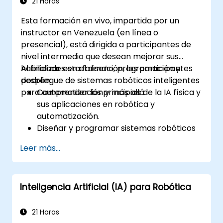
21 Horas
Esta formación en vivo, impartida por un
instructor en Venezuela (en línea o
presencial), está dirigida a participantes de
nivel intermedio que desean mejorar sus
habilidades en el diseño, programación y
Al finalizar esta formación, los participantes
despliegue de sistemas robóticos inteligentes
podrán:
para automatización y más allá.
Comprender los principios de la IA física y
sus aplicaciones en robótica y
automatización.
Diseñar y programar sistemas robóticos
inteligentes para entornos dinámicos.
Leer más...
Implementar modelos de IA para la toma
de decisiones autónomas en robots.
Aprovechar herramientas de simulación
Inteligencia Artificial (IA) para Robótica
para pruebas y optimización robótica.
Abordar desafíos como la fusión de
sensores, el procesamiento en tiempo
21 Horas