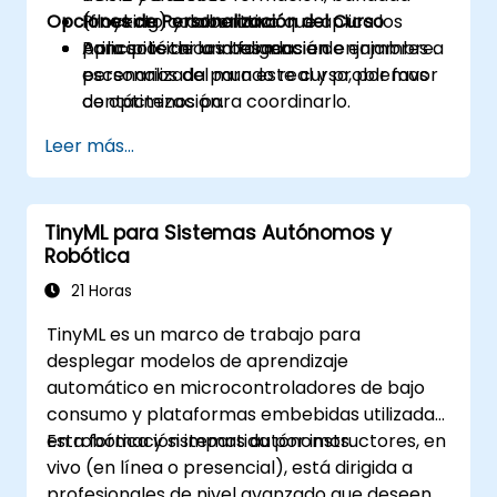
Opciones de Personalización del Curso
(flocking) y cobertura.
Proyecto colaborativo que aplica los
Aplicar técnicas basadas en enjambres a
principios de la inteligencia de enjambre.
Para solicitar una formación
escenarios del mundo real y problemas
personalizada para este curso, por favor
de optimización.
contáctenos para coordinarlo.
Leer más...
TinyML para Sistemas Autónomos y
Robótica
21 Horas
TinyML es un marco de trabajo para
desplegar modelos de aprendizaje
automático en microcontroladores de bajo
consumo y plataformas embebidas utilizadas
en robótica y sistemas autónomos.
Esta formación impartida por instructores, en
vivo (en línea o presencial), está dirigida a
profesionales de nivel avanzado que deseen