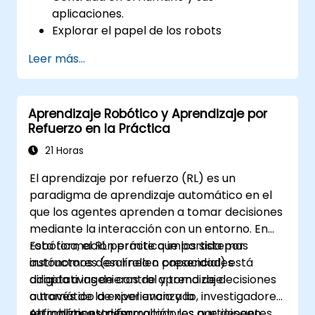
aplicaciones.
Explorar el papel de los robots
colaborativos en la mejora de la
Leer más...
productividad en el lugar de trabajo.
Identificar y abordar los desafíos en las
interacciones entre humanos y máquinas.
Aprendizaje Robótico y Aprendizaje por
Diseñar flujos de trabajo que optimicen la
Refuerzo en la Práctica
colaboración entre seres humanos y
sistemas impulsados por IA.
21 Horas
Promover una cultura de innovación y
El aprendizaje por refuerzo (RL) es un
adaptabilidad en entornos laborales
paradigma de aprendizaje automático en el
integrados con IA.
que los agentes aprenden a tomar decisiones
mediante la interacción con un entorno. En
robótica, el RL permite que los sistemas
Esta formación práctica impartida por
autónomos desarrollen capacidades
instructores (en línea o presencial) está
adaptativas de control y toma de decisiones
dirigida a ingenieros de aprendizaje
a través de la experiencia y la
automático de nivel avanzado, investigadores
retroalimentación.
en robótica y desarrolladores que deseen
Al finalizar esta formación, los participantes