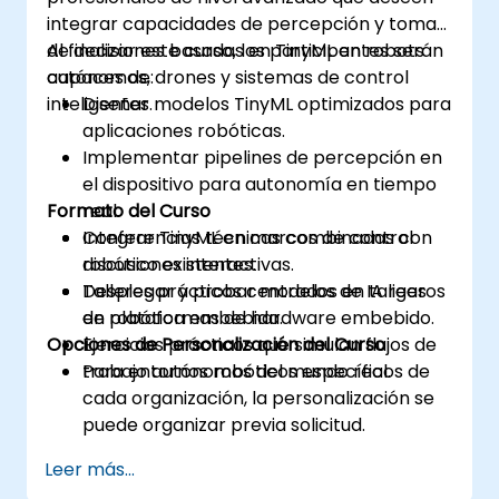
integrar capacidades de percepción y toma
de decisiones basadas en TinyML en robots
Al finalizar este curso, los participantes serán
autónomos, drones y sistemas de control
capaces de:
inteligentes.
Diseñar modelos TinyML optimizados para
aplicaciones robóticas.
Implementar pipelines de percepción en
el dispositivo para autonomía en tiempo
Formato del Curso
real.
Integrar TinyML en marcos de control
Conferencias técnicas combinadas con
robótico existentes.
discusiones interactivas.
Desplegar y probar modelos de IA ligeros
Talleres prácticos centrados en tareas
en plataformas de hardware embebido.
de robótica embebida.
Opciones de Personalización del Curso
Ejercicios prácticos que simulan flujos de
trabajo autónomos del mundo real.
Para entornos robóticos específicos de
cada organización, la personalización se
puede organizar previa solicitud.
Leer más...