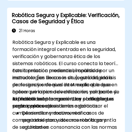
Robótica Segura y Explicable: Verificación,
Casos de Seguridad y Ética
21 Horas
Robótica Segura y Explicable es una
formación integral centrada en la seguridad,
verificación y gobernanza ética de los
sistemas robóticos. El curso conecta la teoría
con la práctica mediante el análisis de
Esta formación presencial, impartida por un
metodologías de casos de seguridad, análisis
instructor (en línea o in situ), está dirigida a
de riesgos y enfoques de IA explicable que
profesionales de nivel intermedio que deseen
hacen que la toma de decisiones por parte de
aplicar principios de verificación, validación y
los robots sea transparente y confiable. Los
explicabilidad para garantizar el despliegue
Al finalizar esta formación, los participantes
participantes aprenderán a garantizar el
seguro y ético de sistemas robóticos.
serán capaces de:
cumplimiento normativo, verificar
Desarrollar y documentar casos de
comportamientos y documentar la garantía
seguridad para sistemas robóticos y
de seguridad en consonancia con las normas
autónomos.