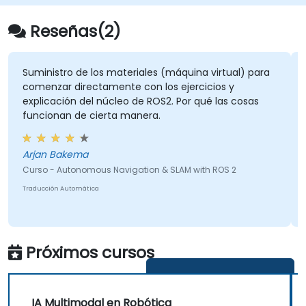
problemas de la vida real.
Implementar aplicaciones de IA en
Reseñas(2)
ingeniería mecatrónica.
tro de los materiales (máquina virtual) para
su conocimien
r directamente con los ejercicios y
robótica en e
ción del núcleo de ROS2. Por qué las cosas
an de cierta manera.
Ryle - PH
Curso - Artifici
Bakema
Traducción Autom
Autonomous Navigation & SLAM with ROS 2
 Automática
Próximos cursos
Ponte en Contacto
IA Multimodal en Robótica