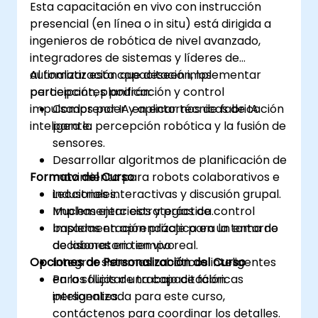
Esta capacitación en vivo con instrucción
presencial (en línea o in situ) está dirigida a
ingenieros de robótica de nivel avanzado,
integradores de sistemas y líderes de
automatización que deseen implementar
Al finalizar esta capacitación, los
percepción, planificación y control
participantes podrán:
impulsados por IA en entornos de fabricación
Comprender y aplicar técnicas de IA
inteligente.
para la percepción robótica y la fusión de
sensores.
Desarrollar algoritmos de planificación de
Formato del Curso
movimiento para robots colaborativos e
industriales.
Lecciones interactivas y discusión grupal.
Implementar estrategias de control
Muchas ejercicios y práctica.
basadas en aprendizaje para la toma de
Implementación práctica en un entorno
decisiones en tiempo real.
de laboratorio en vivo.
Opciones de Personalización del Curso
Integrar sistemas robóticos inteligentes
en los flujos de trabajo de fábricas
Para solicitar una capacitación
inteligentes.
personalizada para este curso,
contáctenos para coordinar los detalles.