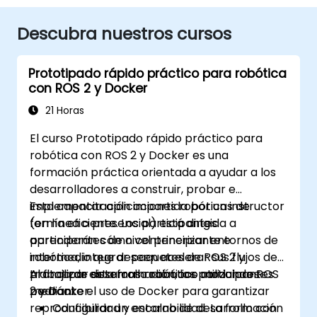
Descubra nuestros cursos
Prototipado rápido práctico para robótica
con ROS 2 y Docker
21 Horas
El curso Prototipado rápido práctico para
robótica con ROS 2 y Docker es una
formación práctica orientada a ayudar a los
desarrolladores a construir, probar e
implementar aplicaciones robóticas de
Esta capacitación impartida por un instructor
forma eficiente. Los participantes
(en línea o presencial) está dirigida a
aprenderán cómo contenerizar entornos de
participantes de nivel principiante e
robótica, integrar paquetes de ROS 2 y
intermedio que deseen acelerar sus flujos de
prototipar sistemas robóticos modulares
trabajo de desarrollo robótico utilizando ROS
Al finalizar esta formación, los participantes
mediante el uso de Docker para garantizar
2 y Docker.
podrán:
reproducibilidad y escalabilidad. La formación
Configurar un entorno de desarrollo con