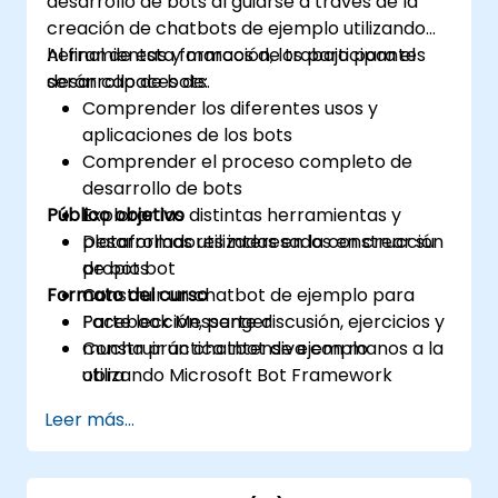
desarrollo de bots al guiarse a través de la
creación de chatbots de ejemplo utilizando
herramientas y marcos de trabajo para el
Al final de esta formación, los participantes
desarrollo de bots.
serán capaces de:
Comprender los diferentes usos y
aplicaciones de los bots
Comprender el proceso completo de
desarrollo de bots
Público objetivo
Explorar las distintas herramientas y
plataformas utilizadas en la construcción
Desarrolladores interesados en crear su
de bots
propio bot
Formato del curso
Construir un chatbot de ejemplo para
Facebook Messenger
Parte lección, parte discusión, ejercicios y
Construir un chatbot de ejemplo
mucha práctica intensiva con manos a la
utilizando Microsoft Bot Framework
obra
Leer más...