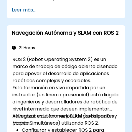
Leer más...
Navegación Autónoma y SLAM con ROS 2
21 Horas
ROS 2 (Robot Operating System 2) es un
marco de trabajo de código abierto diseñado
para apoyar el desarrollo de aplicaciones
robóticas complejas y escalables.
Esta formación en vivo impartida por un
instructor (en línea o presencial) está dirigida
a ingenieros y desarrolladores de robótica de
nivel intermedio que deseen implementar
navegación autónoma y SLAM (Localización y
Al finalizar esta formación, los participantes
Mapeo Simultáneos) utilizando ROS 2.
podrán:
Configurar y establecer ROS 2 para