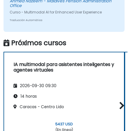
Ahmed Nazeem - Maldives Pension Administration
basados en experiencias reales y nos ayudó a
Office
resolver problemas reales que estábamos
Curso - Multimodal AI for Enhanced User Experience
enfrentando en nuestro trabajo.
Traducción Automática
Próximos cursos
IA multimodal para asistentes inteligentes y
agentes virtuales
2026-09-30 09:30
14 horas
Caracas - Centro Lido
5437 USD
(En línea)