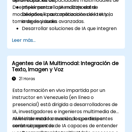
aprovechar las capacidades multimodales de
serán capaces de:
DeepSeek para el aprendizaje entre
Implementar la IA multimodal de
modalidades, la automatización de la IA y la
DeepSeek para aplicaciones de texto,
toma de decisiones avanzadas.
imagen y audio.
Desarrollar soluciones de IA que integren
múltiples tipos de datos para obtener
Leer más...
análisis más ricos.
Optimizar y ajustar los modelos de
DeepSeek para el aprendizaje entre
Agentes de IA Multimodal: Integración de
modalidades.
Texto, Imagen y Voz
Aplicar técnicas de IA multimodal a casos
de uso reales del sector industrial.
21 Horas
Esta formación en vivo impartida por un
instructor en Venezuela (en línea o
presencial) está dirigida a desarrolladores de
IA, investigadores e ingenieros multimedia de
nivel intermedio a avanzado que deseen
Al final de esta formación, los participantes
construir agentes de IA capaces de entender
serán capaces de: