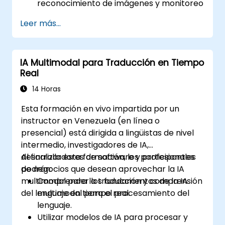
reconocimiento de imágenes y monitoreo
en tiempo real para fábricas inteligentes.
Leer más...
Implementar mantenimiento predictivo
mediante análisis de datos impulsado por
IA.
IA Multimodal para Traducción en Tiempo
Aplicar visión por computadora para la
Real
detección de defectos y el
aseguramiento de la calidad.
14 Horas
Esta formación en vivo impartida por un
instructor en Venezuela (en línea o
presencial) está dirigida a lingüistas de nivel
intermedio, investigadores de IA,
desarrolladores de software y profesionales
Al finalizar esta formación, los participantes
de negocios que desean aprovechar la IA
podrán:
multimodal para la traducción y comprensión
Comprender los fundamentos de la IA
del lenguaje en tiempo real.
multimodal para el procesamiento del
lenguaje.
Utilizar modelos de IA para procesar y