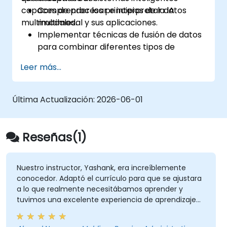
capaces de procesar e interpretar datos
Comprender los principios de la IA
multimodales.
multimodal y sus aplicaciones.
Implementar técnicas de fusión de datos
para combinar diferentes tipos de
información.
Leer más...
Construir y entrenar modelos que
procesen información visual, textual y
auditiva.
Última Actualización:
2026-06-01
Evaluar el rendimiento de los sistemas de
IA multimodal.
Abordar las preocupaciones éticas y de
Reseñas(1)
privacidad relacionadas con los datos
multimodales.
Nuestro instructor, Yashank, era increíblemente
conocedor. Adaptó el currículo para que se ajustara
a lo que realmente necesitábamos aprender y
tuvimos una excelente experiencia de aprendizaje
con él. Su comprensión del dominio que estaba
enseñando fue impresionante; compartió insights