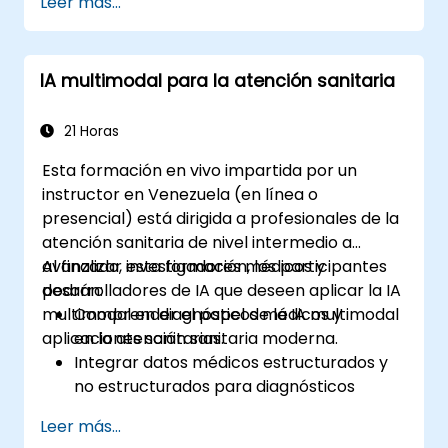
Leer más...
Construir agentes conversacionales
interactivos con capacidades de voz y
visión.
IA multimodal para la atención sanitaria
Utilizar APIs para el reconocimiento de
voz, PLN (Procesamiento del Lenguaje
Natural) y visión por computadora.
21 Horas
Implementar automatización impulsada
Esta formación en vivo impartida por un
por IA para el soporte al cliente y la
instructor en Venezuela (en línea o
interacción con el usuario.
presencial) está dirigida a profesionales de la
atención sanitaria de nivel intermedio a
avanzado, investigadores médicos y
Al finalizar esta formación, los participantes
desarrolladores de IA que deseen aplicar la IA
podrán:
multimodal en diagnósticos médicos y
Comprender el papel de la IA multimodal
aplicaciones sanitarias.
en la atención sanitaria moderna.
Integrar datos médicos estructurados y
no estructurados para diagnósticos
basados en IA.
Leer más...
Aplicar técnicas de IA para analizar