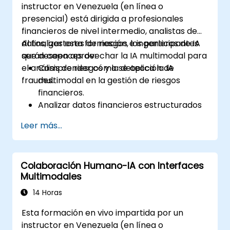
instructor en Venezuela (en línea o
presencial) está dirigida a profesionales
financieros de nivel intermedio, analistas de
datos, gestores de riesgos e ingenieros de IA
Al finalizar esta formación, los participantes
que deseen aprovechar la IA multimodal para
serán capaces de:
el análisis de riesgos y la detección de
Comprender cómo se aplica la IA
fraudes.
multimodal en la gestión de riesgos
financieros.
Analizar datos financieros estructurados
y no estructurados para la detección de
Leer más...
fraudes.
Implementar modelos de IA para
identificar anomalías y actividades
Colaboración Humano-IA con Interfaces
sospechosas.
Multimodales
Aprovechar el procesamiento del
lenguaje natural (PLN) y la visión por
14 Horas
ordenador para el análisis de
Esta formación en vivo impartida por un
documentos financieros.
instructor en Venezuela (en línea o
Desplegar modelos de detección de