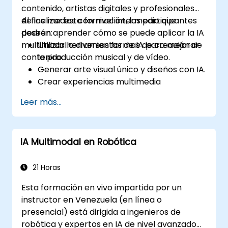
contenido, artistas digitales y profesionales
de los medios con nivel intermedio que
Al finalizar esta formación, los participantes
deseen aprender cómo se puede aplicar la IA
podrán:
multimodal a diversas formas de creación de
Utilizar herramientas de IA para mejorar
contenido.
la producción musical y de vídeo.
Generar arte visual único y diseños con IA.
Crear experiencias multimedia
interactivas.
Leer más...
Comprender el impacto de la IA en las
industrias creativas.
IA Multimodal en Robótica
21 Horas
Esta formación en vivo impartida por un
instructor en Venezuela (en línea o
presencial) está dirigida a ingenieros de
robótica y expertos en IA de nivel avanzado