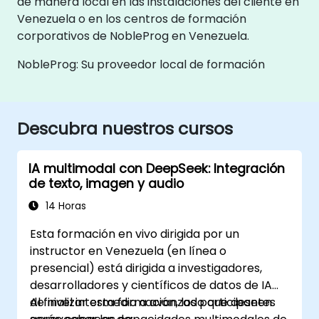
de manera local en las instalaciones del cliente en
Venezuela o en los centros de formación
corporativos de NobleProg en Venezuela.
NobleProg: Su proveedor local de formación
Descubra nuestros cursos
IA multimodal con DeepSeek: Integración
de texto, imagen y audio
14 Horas
Esta formación en vivo dirigida por un
instructor en Venezuela (en línea o
presencial) está dirigida a investigadores,
desarrolladores y científicos de datos de IA
de nivel intermedio a avanzado que deseen
Al finalizar esta formación, los participantes