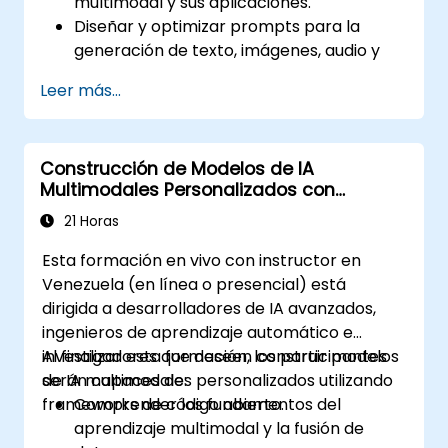
multimodal y sus aplicaciones.
Diseñar y optimizar prompts para la
generación de texto, imágenes, audio y
video.
Leer más...
Utilizar APIs para plataformas de IA
multimodal como GPT-4, Gemini y
DeepSeek-Vision.
Construcción de Modelos de IA
Desarrollar flujos de trabajo impulsados
Multimodales Personalizados con
por IA que integren múltiples formatos de
Frameworks de Código Abierto
contenido.
21 Horas
Esta formación en vivo con instructor en
Venezuela (en línea o presencial) está
dirigida a desarrolladores de IA avanzados,
ingenieros de aprendizaje automático e
investigadores que deseen construir modelos
Al finalizar esta formación, los participantes
de IA multimodales personalizados utilizando
serán capaces de:
frameworks de código abierto.
Comprender los fundamentos del
aprendizaje multimodal y la fusión de