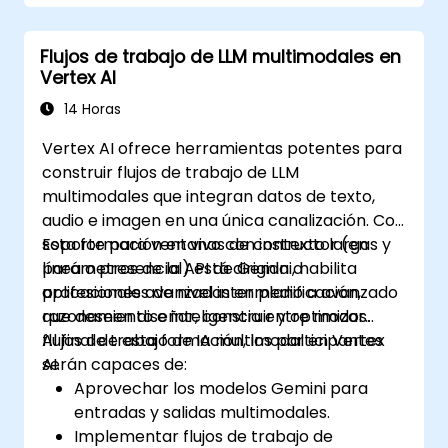
imágenes médicas y registros
electrónicos de salud.
Flujos de trabajo de LLM multimodales en
Desarrollar modelos predictivos para el
Vertex AI
diagnóstico de enfermedades y
recomendaciones de tratamiento.
14 Horas
Implementar procesamiento del habla y
Vertex AI ofrece herramientas potentes para
lenguaje natural (NLP) para la
construir flujos de trabajo de LLM
transcripción médica y la interacción con
multimodales que integran datos de texto,
los pacientes.
audio e imagen en una única canalización. Con
soporte para ventanas de contexto largas y
Esta formación en vivo con instructor (en
parámetros de la API de Gemini, habilita
línea o presencial) está dirigida a
aplicaciones avanzadas en planificación,
profesionales de nivel intermedio a avanzado
razonamiento e inteligencia entre modos.
que deseen diseñar, construir y optimizar
flujos de trabajo de IA multimodal en Vertex
Al final de esta formación, los participantes
AI.
serán capaces de:
Aprovechar los modelos Gemini para
entradas y salidas multimodales.
Implementar flujos de trabajo de