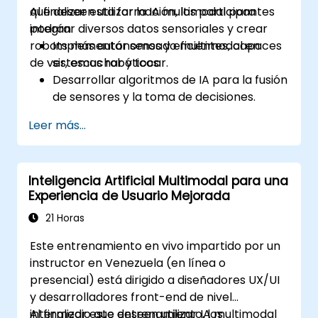
que deseen utilizar la IA multimodal para
Al finalizar esta formación, los participantes
integrar diversos datos sensoriales y crear
podrán:
robots más autónomos y eficientes, capaces
Implementar sensado multimodal en
de ver, escuchar y tocar.
sistemas robóticos.
Desarrollar algoritmos de IA para la fusión
de sensores y la toma de decisiones.
Crear robots capaces de realizar tareas
Leer más...
complejas en entornos dinámicos.
Abordar desafíos en el procesamiento de
datos en tiempo real y la actuación.
Inteligencia Artificial Multimodal para una
Experiencia de Usuario Mejorada
21 Horas
Este entrenamiento en vivo impartido por un
instructor en Venezuela (en línea o
presencial) está dirigido a diseñadores UX/UI
y desarrolladores front-end de nivel
intermedio que deseen utilizar IA multimodal
Al finalizar este entrenamiento, los