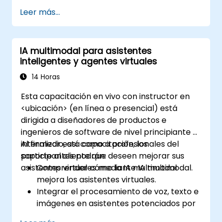
traducir voz, texto e imágenes.
Leer más...
Implementar traducción en tiempo real
utilizando APIs y marcos de trabajo
potenciados por IA.
IA multimodal para asistentes
Integrar traducción impulsada por IA en
inteligentes y agentes virtuales
aplicaciones empresariales.
Analizar consideraciones éticas en el
14 Horas
procesamiento del lenguaje con IA.
Esta capacitación en vivo con instructor en
<ubicación> (en línea o presencial) está
dirigida a diseñadores de productos e
ingenieros de software de nivel principiante e
intermedio, así como a profesionales del
Al finalizar esta capacitación, los
soporte al cliente que deseen mejorar sus
participantes podrán:
asistentes virtuales mediante IA multimodal.
Comprender cómo la IA multimodal
mejora los asistentes virtuales.
Integrar el procesamiento de voz, texto e
imágenes en asistentes potenciados por
IA.