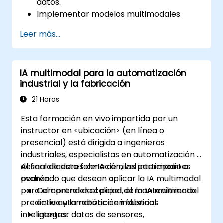
datos.
Implementar modelos multimodales
utilizando DeepSeek, OpenAI, Hugging
Leer más...
Face y PyTorch.
Optimizar y ajustar finamente los
modelos para la integración de texto,
IA multimodal para la automatización
imagen y audio.
industrial y la fabricación
Desplegar modelos de IA multimodales
en aplicaciones del mundo real.
21 Horas
Esta formación en vivo impartida por un
instructor en <ubicación> (en línea o
presencial) está dirigida a ingenieros
industriales, especialistas en automatización y
desarrolladores de IA de nivel intermedio a
Al final de esta formación, los participantes
avanzado que desean aplicar la IA multimodal
podrán:
para el control de calidad, el mantenimiento
Comprender el papel de la IA multimodal
predictivo y la robótica en fábricas
en la automatización industrial.
inteligentes.
Integrar datos de sensores,