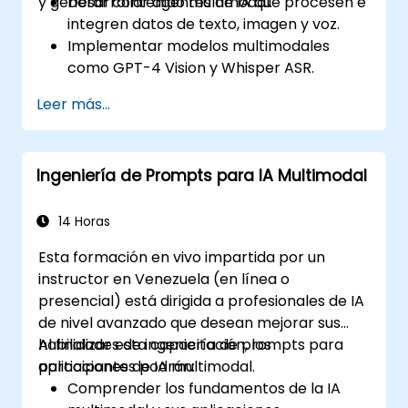
y generar contenido multimodal.
Desarrollar agentes de IA que procesen e
integren datos de texto, imagen y voz.
Implementar modelos multimodales
como GPT-4 Vision y Whisper ASR.
Optimizar los flujos de trabajo de IA
Leer más...
multimodal para mejorar la eficiencia y la
precisión.
Desplegar agentes de IA multimodal en
Ingeniería de Prompts para IA Multimodal
aplicaciones del mundo real.
14 Horas
Esta formación en vivo impartida por un
instructor en Venezuela (en línea o
presencial) está dirigida a profesionales de IA
de nivel avanzado que desean mejorar sus
habilidades de ingeniería de prompts para
Al finalizar esta capacitación, los
aplicaciones de IA multimodal.
participantes podrán:
Comprender los fundamentos de la IA