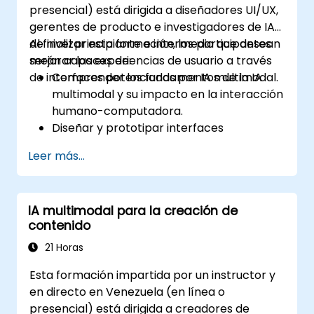
presencial) está dirigida a diseñadores UI/UX,
fraudes impulsados por IA en sistemas
gerentes de producto e investigadores de IA
financieros reales.
de nivel principiante e intermedio que desean
Al finalizar esta formación, los participantes
mejorar las experiencias de usuario a través
serán capaces de:
de interfaces potenciadas por IA multimodal.
Comprender los fundamentos de la IA
multimodal y su impacto en la interacción
humano-computadora.
Diseñar y prototipar interfaces
multimodales utilizando métodos de
Leer más...
entrada impulsados por IA.
Implementar tecnologías de
reconocimiento de voz, control por
IA multimodal para la creación de
gestos y seguimiento ocular.
contenido
Evaluar la efectividad y usabilidad de los
sistemas multimodales.
21 Horas
Esta formación impartida por un instructor y
en directo en Venezuela (en línea o
presencial) está dirigida a creadores de