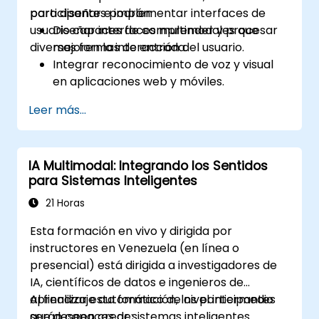
para diseñar e implementar interfaces de
participantes podrán:
usuario capaces de comprender y procesar
Diseñar interfaces multimodales que
diversas formas de entrada.
mejoren la interacción del usuario.
Integrar reconocimiento de voz y visual
en aplicaciones web y móviles.
Utilizar datos multimodales para crear
Leer más...
interfaces de usuario (UI) adaptativas y
responsivas.
Comprender las consideraciones éticas
IA Multimodal: Integrando los Sentidos
sobre la recolección y procesamiento de
para Sistemas Inteligentes
datos del usuario.
21 Horas
Esta formación en vivo y dirigida por
instructores en Venezuela (en línea o
presencial) está dirigida a investigadores de
IA, científicos de datos e ingenieros de
aprendizaje automático de nivel intermedio
Al finalizar esta formación, los participantes
que deseen crear sistemas inteligentes
serán capaces de: