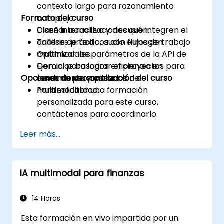
contexto largo para razonamiento
Formato del curso
complejo.
Diseñar canalizaciones que integren el
Clase interactiva y discusión.
análisis de texto, audio e imagen.
Talleres prácticos con flujos de trabajo
Optimizar los parámetros de la API de
multimodales.
Gemini para lograr eficiencia en
Ejercicios basados en proyectos para
Opciones de personalización del curso
rendimiento y costos.
casos de uso aplicados de
multimodalidad.
Para solicitar una formación
personalizada para este curso,
contáctenos para coordinarlo.
Leer más...
IA multimodal para finanzas
14 Horas
Esta formación en vivo impartida por un