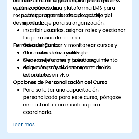
certificación en la gestión, administración y
Al finalizar esta formación, los participantes
optimización de una plataforma LMS para
serán capaces de:
respaldar programas de aprendizaje y
Configurar un sistema de gestión del
desarrollo.
aprendizaje para su organización.
Inscribir usuarios, asignar roles y gestionar
los permisos de acceso.
Formato del Curso
Crear, organizar y monitorear cursos y
recorridos de aprendizaje.
Clase interactiva y debate.
Generar informes y hacer seguimiento
Muchas ejercicios y prácticas.
del progreso y el desempeño de los
Ejecución práctica en un entorno de
estudiantes.
laboratorio en vivo.
Opciones de Personalización del Curso
Para solicitar una capacitación
personalizada para este curso, póngase
en contacto con nosotros para
coordinarlo.
Leer más...