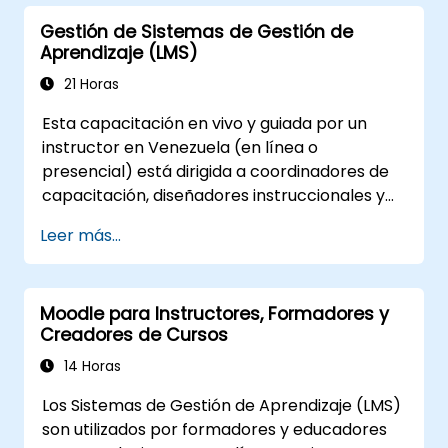
Gestión de Sistemas de Gestión de
Aprendizaje (LMS)
21 Horas
Esta capacitación en vivo y guiada por un
instructor en Venezuela (en línea o
presencial) está dirigida a coordinadores de
capacitación, diseñadores instruccionales y
administradores de Recursos Humanos que
Leer más...
desean dominar la configuración del LMS, la
gestión de usuarios y roles, la creación de
cursos, el seguimiento, los informes y las
Moodle para Instructores, Formadores y
mejores prácticas para la preparación de
Creadores de Cursos
certificaciones.
14 Horas
Los Sistemas de Gestión de Aprendizaje (LMS)
son utilizados por formadores y educadores