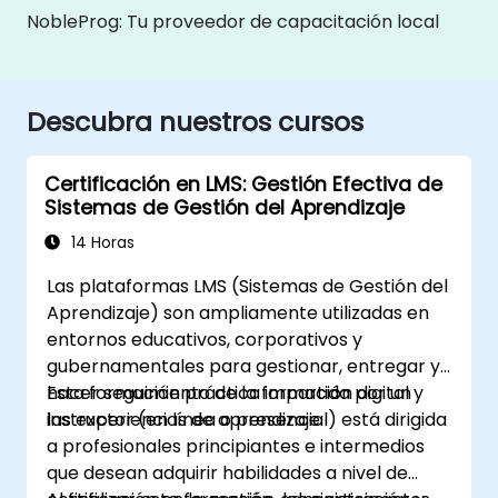
NobleProg: Tu proveedor de capacitación local
Descubra nuestros cursos
Certificación en LMS: Gestión Efectiva de
Sistemas de Gestión del Aprendizaje
14 Horas
Las plataformas LMS (Sistemas de Gestión del
Aprendizaje) son ampliamente utilizadas en
entornos educativos, corporativos y
gubernamentales para gestionar, entregar y
hacer seguimiento de la formación digital y
Esta formación práctica impartida por un
las experiencias de aprendizaje.
instructor (en línea o presencial) está dirigida
a profesionales principiantes e intermedios
que desean adquirir habilidades a nivel de