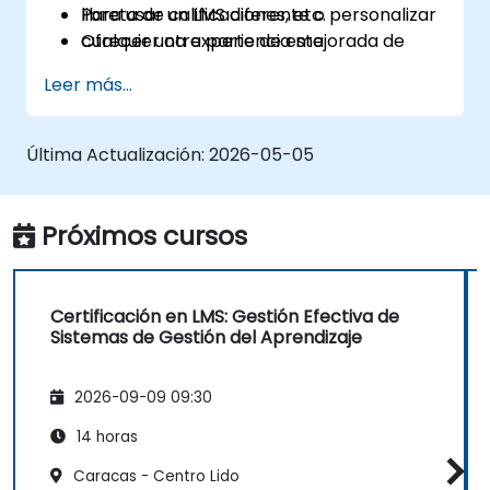
libreta de calificaciones, etc.
Para usar un LMS diferente o personalizar
Ofrecer una experiencia mejorada de
cualquier otra parte de esta
enseñanza, interacción y aprendizaje al
capacitación, por favor contáctenos
Leer más...
público.
para coordinarlo.
Última Actualización:
2026-05-05
Próximos cursos
Certificación en LMS: Gestión Efectiva de
Sistemas de Gestión del Aprendizaje
2026-09-09 09:30
14 horas
Caracas - Centro Lido