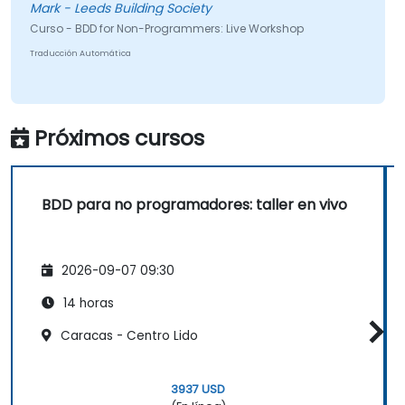
Entender y apreciar lo que ocurre una vez
Mark - Leeds Building Society
que el trabajo se entrega a los ingenieros.
Curso - BDD for Non-Programmers: Live Workshop
Desempeñar un papel más activo en el
Traducción Automática
ciclo de desarrollo iterativo.
Próximos cursos
BDD para no programadores: taller en vivo
2026-09-07 09:30
14 horas
Caracas - Centro Lido
3937 USD