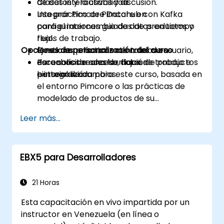
de datos y la usabilidad.
Clases interactivas y discusión.
Integrar Pimcore Datahub con Kafka
Uso práctico de Pimcore en
para el intercambio de datos en tiempo
configuraciones guiadas de productos y
real.
flujos de trabajo.
Opciones de personalización del curso
Gestionar eficazmente roles de usuario,
Ejercicios prácticos centrados en
derechos de acceso, flujos de trabajo e
escenarios reales de datos de productos
Para solicitar una formación
historial de cambios.
e integración.
personalizada para este curso, basada en
el entorno Pimcore o las prácticas de
modelado de productos de su
organización, contáctenos para
Leer más...
organizarlo.
EBX5 para Desarrolladores
21 Horas
Esta capacitación en vivo impartida por un
instructor en Venezuela (en línea o