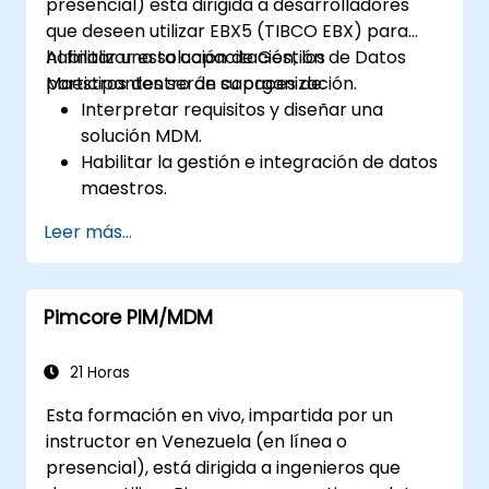
presencial) está dirigida a desarrolladores
que deseen utilizar EBX5 (TIBCO EBX) para
habilitar una solución de Gestión de Datos
Al finalizar esta capacitación, los
Maestros dentro de su organización.
participantes serán capaces de:
Interpretar requisitos y diseñar una
solución MDM.
Habilitar la gestión e integración de datos
maestros.
Integrar y transferir datos entre múltiples
Leer más...
sistemas.
Importar datos a EBX5 utilizando lógica de
coincidencia y fusión.
Pimcore PIM/MDM
Diseñar, crear y documentar un modelo
de datos que satisfaga los requisitos
comerciales de su organización.
21 Horas
Integrar EBX5 con servicios de terceros.
Esta formación en vivo, impartida por un
instructor en Venezuela (en línea o
presencial), está dirigida a ingenieros que