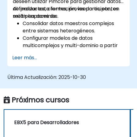
deseen utilizar Pimcore para gestionar datos
de productos, clientes, proveedores, etc., en
Al finalizar esta formación, los participantes
múltiples dominios.
serán capaces de:
Consolidar datos maestros complejos
entre sistemas heterogéneos.
Configurar modelos de datos
multicomplejos y multi-dominio a partir
de múltiples fuentes y formatos.
Leer más...
Modelar, almacenar y gestionar la
jerarquía y estructura de los datos dentro
de una organización.
Última Actualización:
2025-10-30
Limpiar, emparejar, verificar y
estandarizar los datos maestros.
Integrar datos PIM con gestión de activos
Próximos cursos
digitales (DAM), gestión de contenidos
(CMS) y diseño de experiencia de usuario
/ cliente (UX / CX).
EBX5 para Desarrolladores