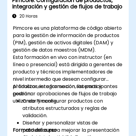
Pimcore: Configuración de productos,
integración y gestión de flujos de trabajo
20 Horas
Pimcore es una plataforma de código abierto
para la gestión de información de productos
(PIM), gestión de activos digitales (DAM) y
gestión de datos maestros (MDM).
Esta formación en vivo con instructor (en
línea o presencial) está dirigida a gerentes de
producto y técnicos implementadores de
nivel intermedio que desean configurar
productos, integrarse con sistemas y
Al finalizar esta formación, los participantes
gestionar aprobaciones de flujos de trabajo
podrán:
utilizando Pimcore.
Crear y configurar productos con
atributos estructurados y reglas de
validación.
Diseñar y personalizar vistas de
Formato del curso
productos para mejorar la presentación