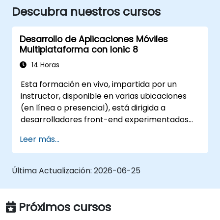
Descubra nuestros cursos
Desarrollo de Aplicaciones Móviles
Multiplataforma con Ionic 8
14 Horas
Esta formación en vivo, impartida por un
instructor, disponible en varias ubicaciones
(en línea o presencial), está dirigida a
desarrolladores front-end experimentados
que desean utilizar Ionic 8 y Capacitor para
Leer más...
construir aplicaciones móviles híbridas de
nivel de producción y aplicaciones web
progresivas desde una sola base de código.
Última Actualización:
2026-06-25
Próximos cursos