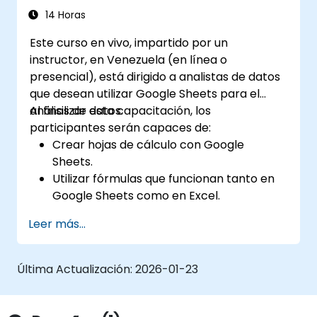
14 Horas
Este curso en vivo, impartido por un
instructor, en Venezuela (en línea o
presencial), está dirigido a analistas de datos
que desean utilizar Google Sheets para el
análisis de datos.
Al finalizar esta capacitación, los
participantes serán capaces de:
Crear hojas de cálculo con Google
Sheets.
Utilizar fórmulas que funcionan tanto en
Google Sheets como en Excel.
Dar formato y analizar cualquier tipo de
Leer más...
datos.
Crear visualizaciones de datos con
gráficos e imágenes.
Última Actualización:
2026-01-23