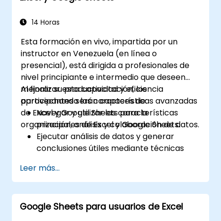
14 Horas
Esta formación en vivo, impartida por un
instructor en Venezuela (en línea o
presencial), está dirigida a profesionales de
nivel principiante e intermedio que deseen
mejorar su productividad y eficiencia
Al finalizar esta capacitación, los
aprovechando las características avanzadas
participantes serán capaces de:
de Excel y Google Sheets para la
Navegar y utilizar las características
organización, análisis y colaboración de datos.
principales de Excel y Google Sheets.
Ejecutar análisis de datos y generar
conclusiones útiles mediante técnicas
avanzadas en hojas de cálculo.
Leer más...
Colaborar en tiempo real usando Google
Sheets para facilitar el trabajo en equipo.
Crear plantillas reutilizables para
Google Sheets para usuarios de Excel
informes, seguimiento y gestión de
proyectos.