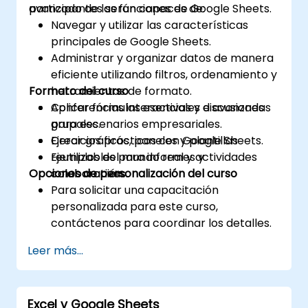
avanzado de las funciones de Google Sheets.
participantes serán capaces de:
Navegar y utilizar las características
principales de Google Sheets.
Administrar y organizar datos de manera
eficiente utilizando filtros, ordenamiento y
Formato del curso
herramientas de formato.
Aplicar fórmulas esenciales e avanzadas
Conferencias interactivas y discusiones
para escenarios empresariales.
grupales.
Crear gráficos, paneles y plantillas
Ejercicios prácticos con Google Sheets.
reutilizables para informes y
Ejemplos del mundo real y actividades
Opciones de personalización del curso
colaboración.
colaborativas.
Para solicitar una capacitación
personalizada para este curso,
contáctenos para coordinar los detalles.
Leer más...
Excel y Google Sheets