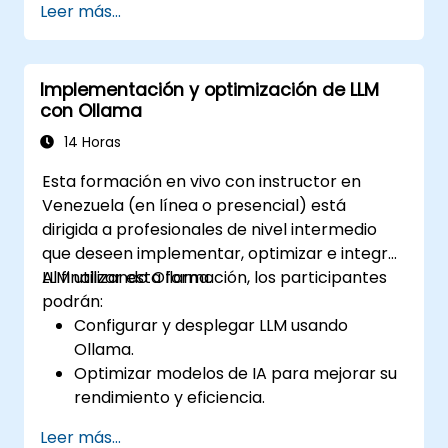
Leer más...
manteniendo la privacidad de los datos.
Automatizar procesos empresariales con
capacidades de IA en instalaciones
Implementación y optimización de LLM
propias (on-premise).
con Ollama
Asegurar el cumplimiento de las políticas
de seguridad y gobernanza corporativa.
14 Horas
Esta formación en vivo con instructor en
Venezuela (en línea o presencial) está
dirigida a profesionales de nivel intermedio
que deseen implementar, optimizar e integrar
LLM utilizando Ollama.
Al finalizar esta formación, los participantes
podrán:
Configurar y desplegar LLM usando
Ollama.
Optimizar modelos de IA para mejorar su
rendimiento y eficiencia.
Aprovechar la aceleración por GPU para
Leer más...
obtener velocidades de inferencia