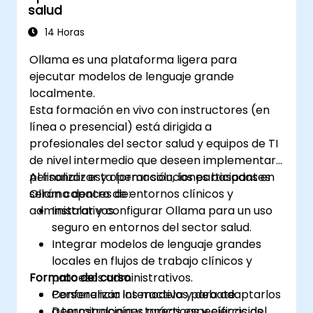
salud
14 Horas
Ollama es una plataforma ligera para
ejecutar modelos de lenguaje grande
localmente.
Esta formación en vivo con instructores (en
línea o presencial) está dirigida a
profesionales del sector salud y equipos de TI
de nivel intermedio que deseen implementar,
personalizar y operar soluciones basadas en
Al finalizar esta formación, los participantes
Ollama dentro de entornos clínicos y
serán capaces de:
administrativos.
Instalar y configurar Ollama para un uso
seguro en entornos del sector salud.
Integrar modelos de lenguaje grandes
locales en flujos de trabajo clínicos y
Formato del curso
procesos administrativos.
Personalizar los modelos para adaptarlos
Conferencia interactiva y debate.
a terminología y tareas específicas del
Demostraciones prácticas y ejercicios