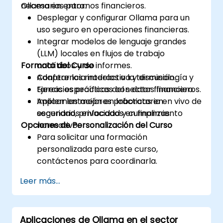
Ollama en entornos financieros.
necesarias para:
Desplegar y configurar Ollama para un
uso seguro en operaciones financieras.
Integrar modelos de lenguaje grandes
(LLM) locales en flujos de trabajo
Formato del Curso
analíticos y de informes.
Adaptar los modelos a la terminología y
Conferencia interactiva y discusión.
tareas específicas del sector financiero.
Ejercicios prácticos con datos financieros.
Aplicar las mejores prácticas en
Implementación en laboratorio en vivo de
seguridad, privacidad y cumplimiento
escenarios enfocados en finanzas.
Opciones de Personalización del Curso
normativo.
Para solicitar una formación
personalizada para este curso,
contáctenos para coordinarla.
Leer más...
Aplicaciones de Ollama en el sector