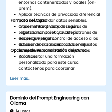
entornos contenerizados y locales (on-
prem).
Aplicar técnicas de privacidad diferencial
Formato del Curso
para salvaguardar datos sensibles.
Implementar prácticas seguras de
Clases interactivas y discusión.
registro, monitoreo y auditoría.
Laboratorios prácticos con patrones de
Hacer cumplir el control de acceso a los
despliegue seguro.
datos en conformidad con los requisitos
Estudios de casos centrados en el
Opciones de Personalización del Curso
normativos.
cumplimiento normativo y ejercicios
prácticos.
Para solicitar una formación
personalizada para este curso,
contáctenos para coordinar.
Leer más...
Dominio del Prompt Engineering con
Ollama
14 Horas