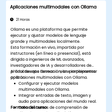
Aplicaciones multimodales con Ollama
21 Horas
Ollama es una plataforma que permite
ejecutar y ajustar modelos de lenguaje
grande y multimodales localmente.
Esta formación en vivo, impartida por
instructores (en línea o presencial), está
dirigida a ingenieros de ML avanzados,
investigadores de IA y desarrolladores de
productos que desean crear e implementar
Al final de esta formación, los participantes
aplicaciones multimodales con Ollama.
podrán:
Configurar y ejecutar modelos
multimodales con Ollama.
Integrar entradas de texto, imagen y
audio para aplicaciones del mundo real.
Formato del curso
Crear sistemas de comprensión de