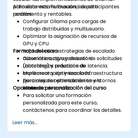
para entornos multiusuario, de alto
Al finalizar esta formación, los participantes
rendimiento y rentables.
podrán:
Configurar Ollama para cargas de
trabajo distribuidas y multiusuario.
Optimizar la asignación de recursos de
GPU y CPU.
Formato del curso
Implementar estrategias de escalado
automático, agrupamiento de solicitudes
Clase interactiva y discusión.
(batching) y reducción de latencia.
Laboratorios prácticos de
Monitorear y optimizar la infraestructura
implementación y escalado.
para mejorar el rendimiento y la
Ejercicios de optimización en entornos
Opciones de personalización del curso
eficiencia de costos.
reales.
Para solicitar una formación
personalizada para este curso,
contáctenos para coordinar los detalles.
Leer más...