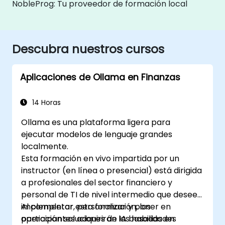
NobleProg: Tu proveedor de formación local
Descubra nuestros cursos
Aplicaciones de Ollama en Finanzas
14 Horas
Ollama es una plataforma ligera para
ejecutar modelos de lenguaje grandes
localmente.
Esta formación en vivo impartida por un
instructor (en línea o presencial) está dirigida
a profesionales del sector financiero y
personal de TI de nivel intermedio que deseen
implementar, personalizar y poner en
Al completar esta formación, los
operación soluciones de IA basadas en
participantes adquirirán las habilidades