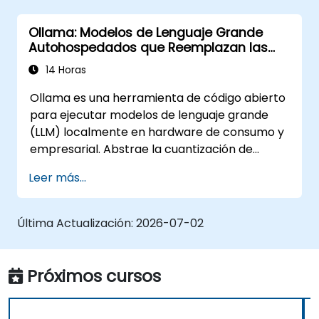
recursos para cargas de trabajo de IA.
Ollama: Modelos de Lenguaje Grande
Explorar casos de uso para el despliegue
Autohospedados que Reemplazan las
de IA local en diversas industrias.
APIs de OpenAI y Claude
14 Horas
Ollama es una herramienta de código abierto
para ejecutar modelos de lenguaje grande
(LLM) localmente en hardware de consumo y
empresarial. Abstrae la cuantización de
modelos, la asignación de GPU y el servicio de
Leer más...
API en una única interfaz de línea de
comandos, lo que permite a las
organizaciones autohospedar LLMs como
Última Actualización:
2026-07-02
Llama, Mistral y Qwen sin enviar sugerencias
(prompts) ni datos a OpenAI, Anthropic o
Google.
Próximos cursos