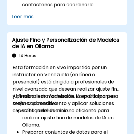
contáctenos para coordinarlo.
Leer más...
Ajuste Fino y Personalización de Modelos
de IA en Ollama
14 Horas
Esta formación en vivo impartida por un
instructor en Venezuela (en línea o
presencial) está dirigida a profesionales de
nivel avanzado que desean realizar ajuste fino
y personalizar modelos de IA en Ollama para
Al finalizar esta formación, los participantes
mejorar el rendimiento y aplicar soluciones
serán capaces de:
específicas del dominio.
Configurar un entorno eficiente para
realizar ajuste fino de modelos de IA en
Ollama.
Preparar conjuntos de datos para el