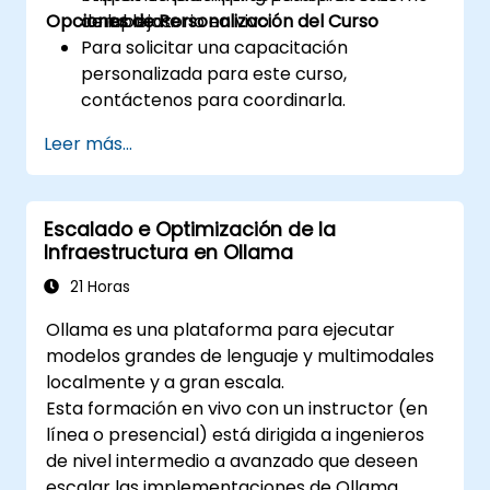
Opciones de Personalización del Curso
complejos.
de laboratorio en vivo.
Para solicitar una capacitación
personalizada para este curso,
contáctenos para coordinarla.
Leer más...
Escalado e Optimización de la
Infraestructura en Ollama
21 Horas
Ollama es una plataforma para ejecutar
modelos grandes de lenguaje y multimodales
localmente y a gran escala.
Esta formación en vivo con un instructor (en
línea o presencial) está dirigida a ingenieros
de nivel intermedio a avanzado que deseen
escalar las implementaciones de Ollama