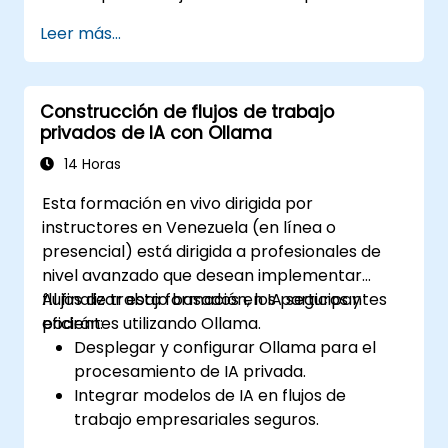
ajuste fino supervisado y el aprendizaje
Leer más...
por refuerzo.
Optimizar los modelos de IA en términos
de rendimiento, precisión y eficiencia.
Construcción de flujos de trabajo
Desplegar modelos personalizados en
privados de IA con Ollama
entornos de producción.
Evaluar las mejoras de los modelos y
14 Horas
garantizar su robustez.
Esta formación en vivo dirigida por
instructores en Venezuela (en línea o
presencial) está dirigida a profesionales de
nivel avanzado que desean implementar
flujos de trabajo basados en IA seguros y
Al finalizar esta formación, los participantes
eficientes utilizando Ollama.
podrán:
Desplegar y configurar Ollama para el
procesamiento de IA privada.
Integrar modelos de IA en flujos de
trabajo empresariales seguros.
Optimizar el rendimiento de la IA