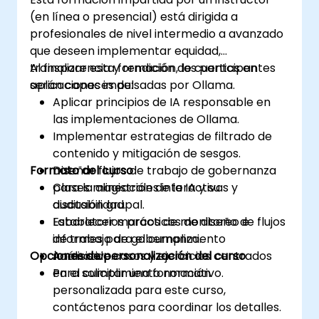
(en línea o presencial) está dirigida a
profesionales de nivel intermedio a avanzado
que deseen implementar equidad,
transparencia y rendición de cuentas en
Al finalizar esta formación, los participantes
aplicaciones impulsadas por Ollama.
serán capaces de:
Aplicar principios de IA responsable en
las implementaciones de Ollama.
Implementar estrategias de filtrado de
contenido y mitigación de sesgos.
Formato del curso
Diseñar flujos de trabajo de gobernanza
para la alineación de la IA y su
Clases magistrales interactivas y
auditabilidad.
discusión grupal.
Establecer marcos de monitoreo e
Laboratorios prácticos de diseño de flujos
informes para el cumplimiento
de trabajo de gobernanza.
Opciones de personalización del curso
normativo.
Análisis de casos y ejercicios centrados
en el cumplimiento normativo.
Para solicitar una formación
personalizada para este curso,
contáctenos para coordinar los detalles.