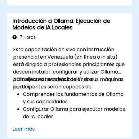
superiores.
Integrar Ollama en flujos de trabajo y
Introducción a Ollama: Ejecución de
aplicaciones.
Modelos de IA Locales
Monitorear y mantener el rendimiento de
los modelos de IA a lo largo del tiempo.
7 Horas
Esta capacitación en vivo con instrucción
presencial en Venezuela (en línea o in situ)
está dirigida a profesionales principiantes que
deseen instalar, configurar y utilizar Ollama
para ejecutar modelos de IA en sus máquinas
Al finalizar esta capacitación, los
locales.
participantes serán capaces de:
Comprender los fundamentos de Ollama
y sus capacidades.
Configurar Ollama para ejecutar modelos
de IA locales.
Desplegar e interactuar con LLMs
Leer más...
utilizando Ollama.
Optimizar el rendimiento y el uso de