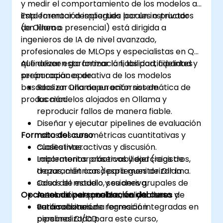
y medir el comportamiento de los modelos al
implementar despliegues locales o privados
Esta formación impartida por un instructor
de Ollama.
(en línea o presencial) está dirigida a
ingenieros de IA de nivel avanzado,
profesionales de MLOps y especialistas en QA
que deseen garantizar la fiabilidad, fidelidad y
Al finalizar esta formación, los participantes
preparación operativa de los modelos
serán capaces de:
basados en Ollama en entornos de
Realizar una depuración sistemática de
producción.
los modelos alojados en Ollama y
reproducir fallos de manera fiable.
Diseñar y ejecutar pipelines de evaluación
Formato del curso
robustos con métricas cuantitativas y
cualitativas.
Clases interactivas y discusión.
Implementar observabilidad (registros,
Laboratorios prácticos y ejercicios de
trazas, métricas) para monitorizar la
depuración con despliegues de Ollama.
salud del modelo y su deriva.
Casos de estudio, sesiones grupales de
Opciones de personalización del curso
Automatizar pruebas, validaciones y
resolución de problemas y talleres de
verificaciones de regresión integradas en
automatización.
Para solicitar una formación
pipelines CI/CD.
personalizada para este curso,