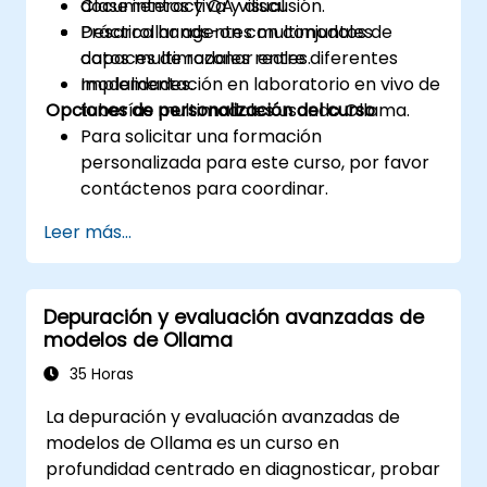
documentos y QA visual.
Clase interactiva y discusión.
Desarrollar agentes multimodales
Práctica hands-on con conjuntos de
capaces de razonar entre diferentes
datos multimodales reales.
modalidades.
Implementación en laboratorio en vivo de
Opciones de personalización del curso
tuberías multimodales usando Ollama.
Para solicitar una formación
personalizada para este curso, por favor
contáctenos para coordinar.
Leer más...
Depuración y evaluación avanzadas de
modelos de Ollama
35 Horas
La depuración y evaluación avanzadas de
modelos de Ollama es un curso en
profundidad centrado en diagnosticar, probar