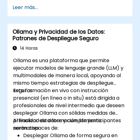
Leer más...
Ollama y Privacidad de los Datos:
Patrones de Despliegue Seguro
14 Horas
Ollama es una plataforma que permite
ejecutar modelos de lenguaje grande (LLM) y
multimodales de manera local, apoyando al
mismo tiempo estrategias de despliegue
seguras.
Esta formación en vivo con instrucción
presencial (en línea o in situ) está dirigida a
profesionales de nivel intermedio que deseen
desplegar Ollama con sólidas medidas de
privacidad de datos y cumplimiento
Al finalizar esta formación, los participantes
normativo.
serán capaces de:
Desplegar Ollama de forma segura en