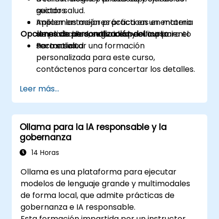
sector salud.
guiados.
Aplicar las mejores prácticas en materia
Implementación práctica en un entorno
Opciones de personalización del curso
de privacidad, seguridad y cumplimiento
simulado de sandbox específico para el
normativo.
sector salud.
Para solicitar una formación
personalizada para este curso,
contáctenos para concertar los detalles.
Leer más...
Ollama para la IA responsable y la
gobernanza
14 Horas
Ollama es una plataforma para ejecutar
modelos de lenguaje grande y multimodales
de forma local, que admite prácticas de
gobernanza e IA responsable.
Esta formación impartida por un instructor