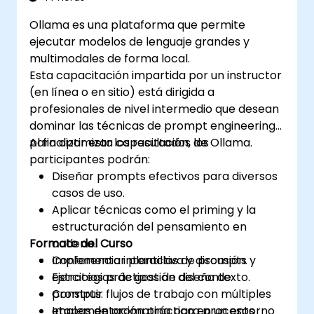
Ollama es una plataforma que permite
ejecutar modelos de lenguaje grandes y
multimodales de forma local.
Esta capacitación impartida por un instructor
(en línea o en sitio) está dirigida a
profesionales de nivel intermedio que desean
dominar las técnicas de prompt engineering
para optimizar los resultados de Ollama.
Al finalizar esta capacitación, los
participantes podrán:
Diseñar prompts efectivos para diversos
casos de uso.
Aplicar técnicas como el priming y la
estructuración del pensamiento en
Formato del Curso
cadena.
Implementar plantillas de prompts y
Conferencia interactiva y discusión.
estrategias de gestión del contexto.
Ejercicios prácticos de diseño de
Construir flujos de trabajo con múltiples
prompts.
etapas de prompting para procesos
Implementación práctica en un entorno