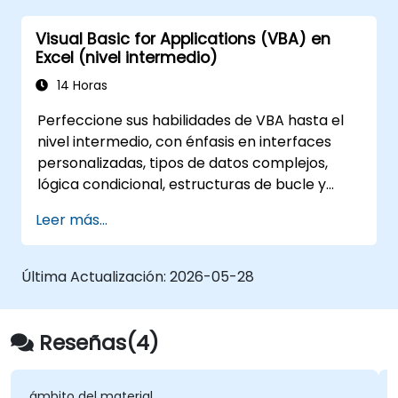
aplicación capaz de realizar nuevas tareas.
Visual Basic for Applications (VBA) en
Excel (nivel intermedio)
14 Horas
Perfeccione sus habilidades de VBA hasta el
nivel intermedio, con énfasis en interfaces
personalizadas, tipos de datos complejos,
lógica condicional, estructuras de bucle y
técnicas avanzadas de depuración. Esta
Leer más...
formación práctica de Excel VBA enseña
manejo robusto de errores, optimización del
rendimiento, UserForms (formularios
Última Actualización:
2026-05-28
personalizados) de VBA y automatización de
flujos de trabajo mediante ejercicios
prácticos, cerrando la brecha desde macros
Reseñas(4)
básicas hasta soluciones avanzadas de
automatización para analistas de datos,
especialistas en informes y usuarios
ámbito del material