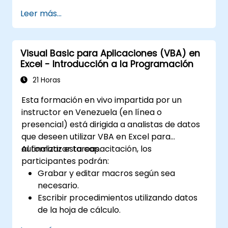
Utilizar bibliotecas externas
Leer más...
Visual Basic para Aplicaciones (VBA) en
Excel - Introducción a la Programación
21 Horas
Esta formación en vivo impartida por un
instructor en Venezuela (en línea o
presencial) está dirigida a analistas de datos
que deseen utilizar VBA en Excel para
automatizar tareas.
Al finalizar esta capacitación, los
participantes podrán:
Grabar y editar macros según sea
necesario.
Escribir procedimientos utilizando datos
de la hoja de cálculo.
Crear sus propias funciones.