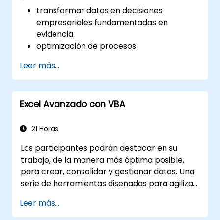
transformar datos en decisiones
empresariales fundamentadas en
evidencia
optimización de procesos
Leer más...
Excel Avanzado con VBA
21 Horas
Los participantes podrán destacar en su
trabajo, de la manera más óptima posible,
para crear, consolidar y gestionar datos. Una
serie de herramientas diseñadas para agilizar
el trabajo puede reducir significativamente el
Leer más...
tiempo dedicado a las actividades realizadas
hasta ahora, y ayudarte a diseñar una