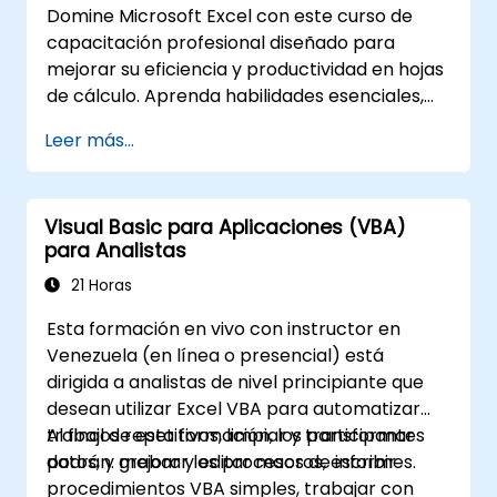
Domine Microsoft Excel con este curso de
automatización para analistas de datos,
capacitación profesional diseñado para
especialistas en informes y usuarios
mejorar su eficiencia y productividad en hojas
empresariales que buscan potenciar las
de cálculo. Aprenda habilidades esenciales,
capacidades de sus hojas de cálculo.
como la edición de hojas de trabajo, gestión
Leer más...
de libros de trabajo, creación de fórmulas
complejas con funciones potentes, formato
de celdas, generación de gráficos y tablas
Visual Basic para Aplicaciones (VBA)
profesionales, manejo de Tablas Dinámicas y
para Analistas
listas de datos, así como manipulación de
objetos gráficos. Ideal para analistas de
21 Horas
negocios, contadores, manipuladores de
Esta formación en vivo con instructor en
datos y profesionales de oficina que busquen
Venezuela (en línea o presencial) está
avanzar su competencia en Excel desde un
dirigida a analistas de nivel principiante que
nivel intermedio hasta experto. Potencie sus
desean utilizar Excel VBA para automatizar
capacidades de análisis de datos, optimice los
trabajos repetitivos, limpiar y transformar
Al final de esta formación, los participantes
flujos de trabajo de informes y aproveche
datos, y mejorar los procesos de informes.
podrán: grabar y editar macros, escribir
todo el potencial de Microsoft Excel para
procedimientos VBA simples, trabajar con
tomar mejores decisiones y aumentar la