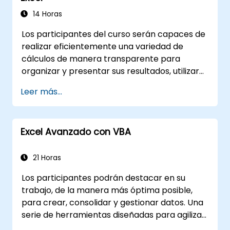
dota a los profesionales de bases de datos de
las habilidades necesarias para desarrollar
14 Horas
formularios e informes personalizados, así
Los participantes del curso serán capaces de
como flujos de trabajo controlados por
realizar eficientemente una variedad de
eventos para aplicaciones empresariales.
cálculos de manera transparente para
organizar y presentar sus resultados, utilizar
múltiples mecanismos para facilitar y
Leer más...
acelerar la creación de hojas de cálculo, así
como proteger los cálculos y sus resultados
contra personas no autorizadas.
Excel Avanzado con VBA
21 Horas
Los participantes podrán destacar en su
trabajo, de la manera más óptima posible,
para crear, consolidar y gestionar datos. Una
serie de herramientas diseñadas para agilizar
el trabajo puede reducir significativamente el