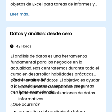
objetos de Excel para tareas de informes y
productividad laboral.
depurar soluciones básicas de
Leer más...
automatización.
Datos y análisis: desde cero
42 Horas
El análisis de datos es una herramienta
fundamental para los negocios en la
actualidad. Nos centraremos durante todo el
curso en desarrollar habilidades prácticas
¿Qué ha ocurrido?
para el análisis de datos. El objetivo es ayudar
a los participantes a responder preguntas
procesamiento y análisis de datos
con base en evidencia:
generación de visualizaciones de datos
informativas
¿Qué ocurrirá?
pronóstico del rendimiento futuro