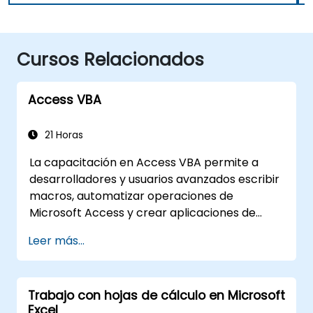
Cursos Relacionados
Access VBA
21 Horas
La capacitación en Access VBA permite a
desarrolladores y usuarios avanzados escribir
macros, automatizar operaciones de
Microsoft Access y crear aplicaciones de
bases de datos personalizadas. Cubre los
Leer más...
conceptos clave de la integración de Visual
Basic for Applications con MS Access, explora
técnicas esenciales de automatización del
Trabajo con hojas de cálculo en Microsoft
modelo de objetos y manipulación de datos, y
Excel