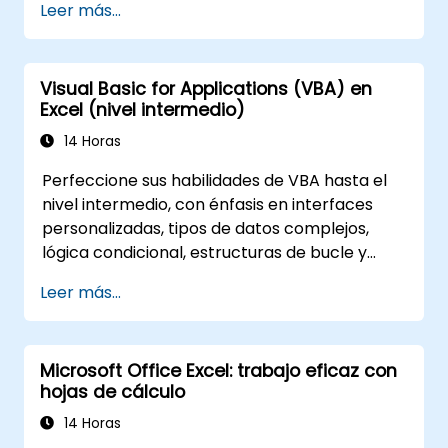
Leer más...
tiempo dedicado a las actividades realizadas
hasta ahora, y ayudarte a diseñar una
aplicación capaz de realizar nuevas tareas.
Visual Basic for Applications (VBA) en
Excel (nivel intermedio)
14 Horas
Perfeccione sus habilidades de VBA hasta el
nivel intermedio, con énfasis en interfaces
personalizadas, tipos de datos complejos,
lógica condicional, estructuras de bucle y
técnicas avanzadas de depuración. Esta
Leer más...
formación práctica de Excel VBA enseña
manejo robusto de errores, optimización del
rendimiento, UserForms (formularios
Microsoft Office Excel: trabajo eficaz con
personalizados) de VBA y automatización de
hojas de cálculo
flujos de trabajo mediante ejercicios
prácticos, cerrando la brecha desde macros
14 Horas
básicas hasta soluciones avanzadas de