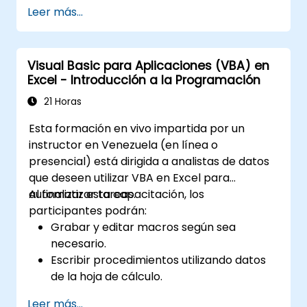
programación, el código orientado a objetos,
Leer más...
el diseño de bases de datos SQL, el desarrollo
de interfaces de usuario, técnicas de
depuración, manejo de errores y rutinas
Visual Basic para Aplicaciones (VBA) en
avanzadas de análisis en Excel mediante
Excel - Introducción a la Programación
ejercicios prácticos, capacitando a analistas,
profesionales financieros y desarrolladores
21 Horas
para eliminar tareas manuales y desbloquear
Esta formación en vivo impartida por un
capacidades avanzadas de gestión y
instructor en Venezuela (en línea o
generación de informes de datos.
presencial) está dirigida a analistas de datos
que deseen utilizar VBA en Excel para
automatizar tareas.
Al finalizar esta capacitación, los
participantes podrán:
Grabar y editar macros según sea
necesario.
Escribir procedimientos utilizando datos
de la hoja de cálculo.
Crear sus propias funciones.
Leer más...