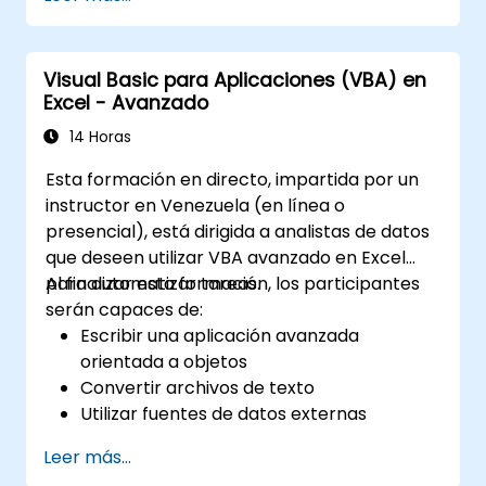
Gestionar eventos (como la apertura de
una celda de la hoja, actualizaciones, etc.)
mediante manejadores de eventos.
Visual Basic para Aplicaciones (VBA) en
Crear formularios.
Excel - Avanzado
14 Horas
Esta formación en directo, impartida por un
instructor en Venezuela (en línea o
presencial), está dirigida a analistas de datos
que deseen utilizar VBA avanzado en Excel
para automatizar tareas.
Al finalizar esta formación, los participantes
serán capaces de:
Escribir una aplicación avanzada
orientada a objetos
Convertir archivos de texto
Utilizar fuentes de datos externas
Utilizar bibliotecas externas
Leer más...