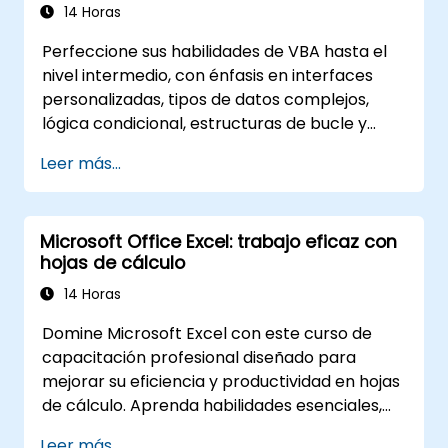
14 Horas
Perfeccione sus habilidades de VBA hasta el
nivel intermedio, con énfasis en interfaces
personalizadas, tipos de datos complejos,
lógica condicional, estructuras de bucle y
técnicas avanzadas de depuración. Esta
Leer más...
formación práctica de Excel VBA enseña
manejo robusto de errores, optimización del
rendimiento, UserForms (formularios
Microsoft Office Excel: trabajo eficaz con
personalizados) de VBA y automatización de
hojas de cálculo
flujos de trabajo mediante ejercicios
prácticos, cerrando la brecha desde macros
14 Horas
básicas hasta soluciones avanzadas de
Domine Microsoft Excel con este curso de
automatización para analistas de datos,
capacitación profesional diseñado para
especialistas en informes y usuarios
mejorar su eficiencia y productividad en hojas
empresariales que buscan potenciar las
de cálculo. Aprenda habilidades esenciales,
capacidades de sus hojas de cálculo.
como la edición de hojas de trabajo, gestión
Leer más...