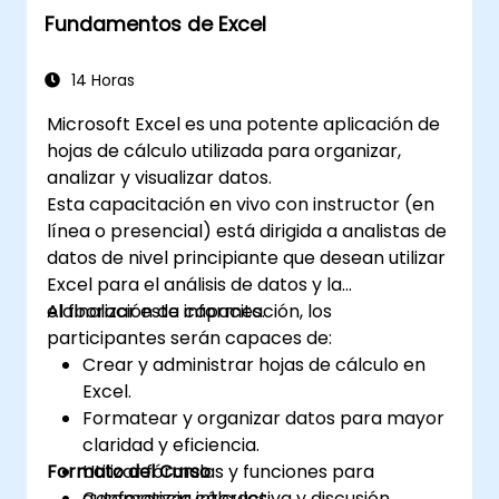
datos: Permite compartir y trabajar en
Fundamentos de Excel
integración de datos externos. Profundiza en
colaboración sobre los datos en tiempo real,
el uso de Búsqueda Objetivo, Solver, la
lo que permite a varios usuarios trabajar
Herramienta de Análisis y macros VBA para
14 Horas
simultáneamente en los mismos datos. 7.
automatizar flujos de trabajo recurrentes.
Automatización de tareas: Posibilita la
Microsoft Excel es una potente aplicación de
Ayuda a los profesionales a transformar
creación de macros y la automatización de
hojas de cálculo utilizada para organizar,
cifras brutas en información financiera
tareas mediante el lenguaje de programación
analizar y visualizar datos.
accionable y pronósticos precisos para la
VBA (Visual Basic para Aplicaciones). Excel se
Esta capacitación en vivo con instructor (en
planificación estratégica.
utiliza ampliamente en diversos campos,
línea o presencial) está dirigida a analistas de
desde los negocios hasta la ciencia y la
datos de nivel principiante que desean utilizar
educación. Sus funciones versátiles permiten
Excel para el análisis de datos y la
el análisis de datos, la generación de informes,
elaboración de informes.
Al finalizar esta capacitación, los
la elaboración de presupuestos,
participantes serán capaces de:
cronogramas, gestión de datos y muchas
Crear y administrar hojas de cálculo en
otras aplicaciones.
Excel.
Formatear y organizar datos para mayor
claridad y eficiencia.
Formato del Curso
Utilizar fórmulas y funciones para
automatizar cálculos.
Conferencia interactiva y discusión.