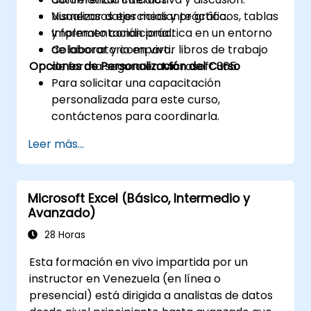
Visualizar datos mediante gráficos, tablas
Numerosos ejercicios y práctica.
y formato condicional.
Implementación práctica en un entorno
Colaborar y compartir libros de trabajo
de laboratorio en vivo.
Opciones de Personalización del Curso
de forma segura en Microsoft 365.
Para solicitar una capacitación
personalizada para este curso,
contáctenos para coordinarla.
Leer más...
Microsoft Excel (Básico, Intermedio y
Avanzado)
28 Horas
Esta formación en vivo impartida por un
instructor en Venezuela (en línea o
presencial) está dirigida a analistas de datos