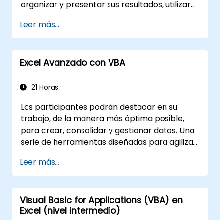
organizar y presentar sus resultados, utilizar
múltiples mecanismos para facilitar y
Leer más...
acelerar la creación de hojas de cálculo, así
como proteger los cálculos y sus resultados
contra personas no autorizadas.
Excel Avanzado con VBA
21 Horas
Los participantes podrán destacar en su
trabajo, de la manera más óptima posible,
para crear, consolidar y gestionar datos. Una
serie de herramientas diseñadas para agilizar
el trabajo puede reducir significativamente el
Leer más...
tiempo dedicado a las actividades realizadas
hasta ahora, y ayudarte a diseñar una
aplicación capaz de realizar nuevas tareas.
Visual Basic for Applications (VBA) en
Excel (nivel intermedio)