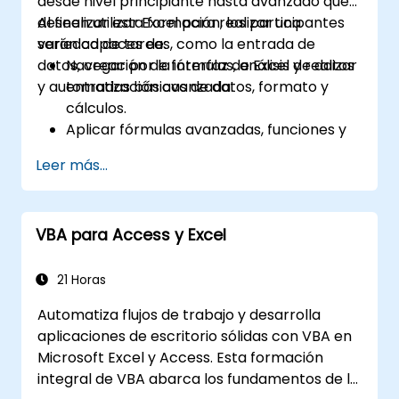
desde nivel principiante hasta avanzado que
deseen utilizar Excel para realizar una
Al finalizar esta formación, los participantes
variedad de tareas, como la entrada de
serán capaces de:
datos, creación de fórmulas, análisis de datos
Navegar por la interfaz de Excel y realizar
y automatización avanzada.
entradas básicas de datos, formato y
cálculos.
Aplicar fórmulas avanzadas, funciones y
formato condicional para el análisis de
Leer más...
datos.
Crear y gestionar tablas dinámicas e
gráficos para la visualización de datos.
VBA para Access y Excel
Utilizar herramientas como Power Query
y Power Pivot, y realizar análisis de datos.
Automatizar tareas utilizando macros y
21 Horas
VBA para optimizar los flujos de trabajo.
Automatiza flujos de trabajo y desarrolla
aplicaciones de escritorio sólidas con VBA en
Microsoft Excel y Access. Esta formación
integral de VBA abarca los fundamentos de la