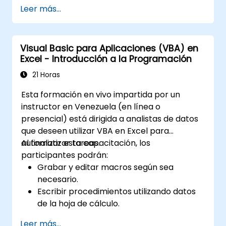
programación, el código orientado a objetos,
Leer más...
el diseño de bases de datos SQL, el desarrollo
de interfaces de usuario, técnicas de
depuración, manejo de errores y rutinas
Visual Basic para Aplicaciones (VBA) en
avanzadas de análisis en Excel mediante
Excel - Introducción a la Programación
ejercicios prácticos, capacitando a analistas,
profesionales financieros y desarrolladores
21 Horas
para eliminar tareas manuales y desbloquear
Esta formación en vivo impartida por un
capacidades avanzadas de gestión y
instructor en Venezuela (en línea o
generación de informes de datos.
presencial) está dirigida a analistas de datos
que deseen utilizar VBA en Excel para
automatizar tareas.
Al finalizar esta capacitación, los
participantes podrán:
Grabar y editar macros según sea
necesario.
Escribir procedimientos utilizando datos
de la hoja de cálculo.
Crear sus propias funciones.
Leer más...