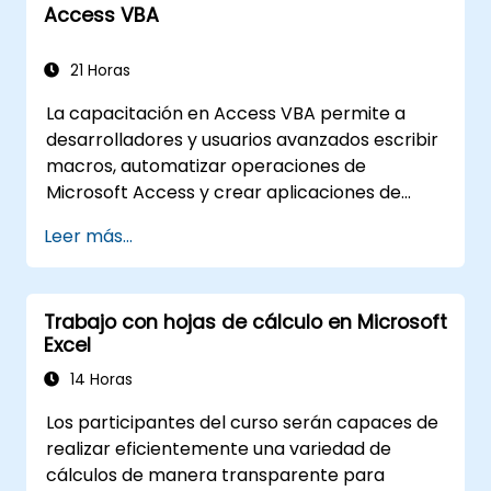
Access VBA
21 Horas
La capacitación en Access VBA permite a
desarrolladores y usuarios avanzados escribir
macros, automatizar operaciones de
Microsoft Access y crear aplicaciones de
bases de datos personalizadas. Cubre los
Leer más...
conceptos clave de la integración de Visual
Basic for Applications con MS Access, explora
técnicas esenciales de automatización del
Trabajo con hojas de cálculo en Microsoft
modelo de objetos y manipulación de datos, y
Excel
dota a los profesionales de bases de datos de
las habilidades necesarias para desarrollar
14 Horas
formularios e informes personalizados, así
Los participantes del curso serán capaces de
como flujos de trabajo controlados por
realizar eficientemente una variedad de
eventos para aplicaciones empresariales.
cálculos de manera transparente para