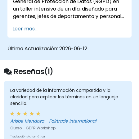
General de Protección de Datos (RGPD) en
autónomo de las funciones del Oficial de
un taller intensivo de un día, diseñado para
Protección de Datos Personales.
gerentes, jefes de departamento y personal
de cumplimiento. Cubre los cimientos de la
Leer más...
RGPD, los derechos de los interesados en
datos, principios de protección de datos,
requisitos de consentimiento, obligaciones de
Última Actualización:
2026-06-12
notificación de violaciones de datos y
privacidad desde el diseño. Ofrece marcos
prácticos para implementar estrategias de
Reseñas(1)
conformidad con la RGPD en toda su
organización, garantizando el procesamiento
lícito de datos y fomentando una cultura de
La variedad de la información compartida y la
claridad para explicar los términos en un lenguaje
responsabilidad en la protección de datos.
sencillo.
Arisbe Mendoza - Fairtrade International
Curso - GDPR Workshop
Traducción Automática