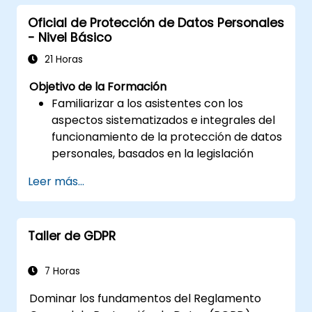
Oficial de Protección de Datos Personales
- Nivel Básico
21 Horas
Objetivo de la Formación
Familiarizar a los asistentes con los
aspectos sistematizados e integrales del
funcionamiento de la protección de datos
personales, basados en la legislación
polaca y europea.
Leer más...
Proporcionar conocimientos prácticos
sobre las nuevas normas para el
tratamiento de datos personales.
Taller de GDPR
Presentar las áreas de mayor riesgo
jurídico vinculadas a la entrada en vigor
del Reglamento General de Protección
7 Horas
de Datos (RGPD).
Dominar los fundamentos del Reglamento
Preparación práctica para el desempeño