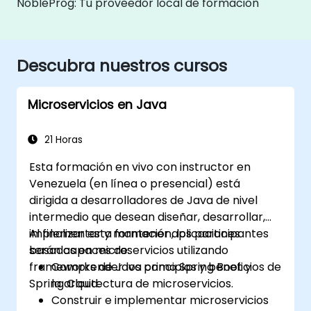
NobleProg: Tu proveedor local de formación
Descubra nuestros cursos
Microservicios en Java
21 Horas
Esta formación en vivo con instructor en
Venezuela (en línea o presencial) está
dirigida a desarrolladores de Java de nivel
intermedio que desean diseñar, desarrollar,
implementar y mantener aplicaciones
Al finalizar esta formación, los participantes
basadas en microservicios utilizando
serán capaces de:
frameworks de Java como Spring Boot y
Comprender los principios y beneficios de
Spring Cloud.
la arquitectura de microservicios.
Construir e implementar microservicios