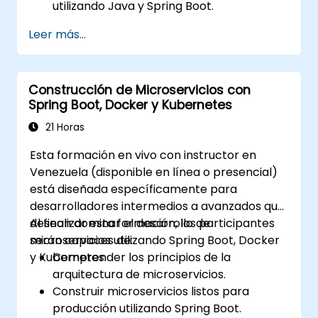
utilizando Java y Spring Boot.
Implementar el descubrimiento de
Leer más...
servicios, gestión de configuraciones y
pasarelas API (API Gateways).
Asegurar, monitorear y escalar los
Construcción de Microservicios con
microservicios de manera efectiva.
Spring Boot, Docker y Kubernetes
Implementar microservicios usando
Docker y Kubernetes.
21 Horas
Esta formación en vivo con instructor en
Venezuela (disponible en línea o presencial)
está diseñada específicamente para
desarrolladores intermedios a avanzados que
desean dominar el desarrollo de
Al finalizar esta formación, los participantes
microservicios utilizando Spring Boot, Docker
serán capaces de:
y Kubernetes.
Comprender los principios de la
arquitectura de microservicios.
Construir microservicios listos para
producción utilizando Spring Boot.