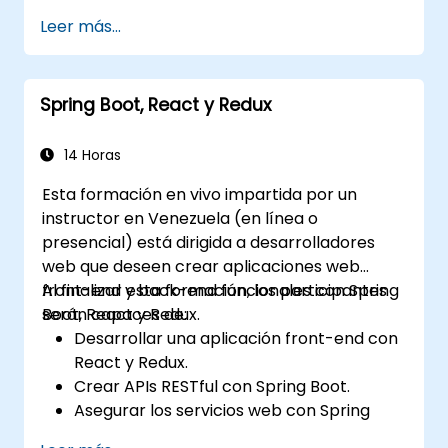
Entender el papel fundamental de
Leer más...
Docker en la contenedorización de
microservicios.
Configurar clústeres de Kubernetes para
Spring Boot, React y Redux
implementar y orquestar microservicios.
14 Horas
Esta formación en vivo impartida por un
instructor en Venezuela (en línea o
presencial) está dirigida a desarrolladores
web que deseen crear aplicaciones web
front-end y back-end funcionales con Spring
Al finalizar esta formación, los participantes
Boot, React y Redux.
serán capaces de:
Desarrollar una aplicación front-end con
React y Redux.
Crear APIs RESTful con Spring Boot.
Asegurar los servicios web con Spring
Security y tokens web JWT.