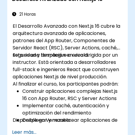
21 Horas
El Desarrollo Avanzado con Next.js 16 cubre la
arquitectura avanzada de aplicaciones,
patrones del App Router, Componentes de
Servidor React (RSC), Server Actions, caché,
seguridad y despliegue a escala.
Esta es una formación en vivo dirigida por un
instructor. Está orientada a desarrolladores
full-stack e ingenieros React que construyen
aplicaciones Next.js de nivel producción.
Al finalizar el curso, los participantes podrán:
Construir aplicaciones complejas Next.js
16 con App Router, RSC y Server Actions
Implementar caché, autenticación y
optimización del rendimiento
Disponible en Venezuela.
Desplegar y monitorear aplicaciones de
producción a escala
Leer más...