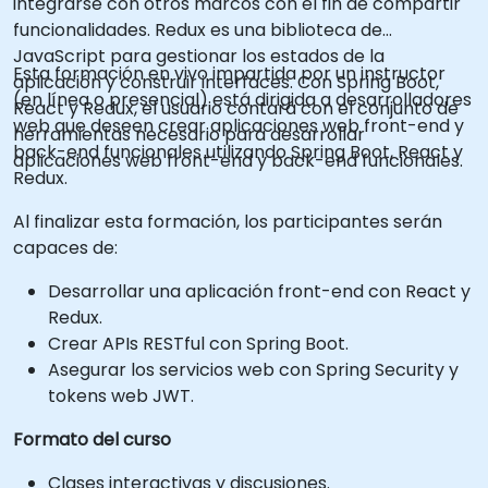
integrarse con otros marcos con el fin de compartir
funcionalidades. Redux es una biblioteca de
JavaScript para gestionar los estados de la
Esta formación en vivo impartida por un instructor
aplicación y construir interfaces. Con Spring Boot,
(en línea o presencial) está dirigida a desarrolladores
React y Redux, el usuario contará con el conjunto de
web que deseen crear aplicaciones web front-end y
herramientas necesario para desarrollar
back-end funcionales utilizando Spring Boot, React y
aplicaciones web front-end y back-end funcionales.
Redux.
Al finalizar esta formación, los participantes serán
capaces de:
Desarrollar una aplicación front-end con React y
Redux.
Crear APIs RESTful con Spring Boot.
Asegurar los servicios web con Spring Security y
tokens web JWT.
Formato del curso
Clases interactivas y discusiones.