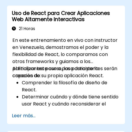
Optimizar la obtención de datos, el
Uso de React para Crear Aplicaciones
almacenamiento en caché y la
Web Altamente Interactivas
regeneración estática incremental.
Utilizar Next.js como una solución de
21 Horas
backend con Funciones de Borde (Edge
En este entrenamiento en vivo con instructor
Functions) y Entorno de Ejecución de
en Venezuela, demostramos el poder y la
Borde (Edge Runtime).
flexibilidad de React, lo comparamos con
Gestionar el estado utilizando React
otros frameworks y guiamos a los
Context, Redux y bibliotecas de estado
participantes paso a paso durante la
Al finalizar este curso, los participantes serán
atómico.
creación de su propia aplicación React.
capaces de:
Optimizar el rendimiento de la aplicación
Comprender la filosofía de diseño de
para cumplir con las Métricas Centrales
React.
Web (Core Vitals).
Determinar cuándo y dónde tiene sentido
Probar, monitorear e implementar
usar React y cuándo reconsiderar el
aplicaciones Next.js de manera eficiente.
modelo MVC convencional.
Leer más...
Entender conceptos de React como
componentes, propiedades (props),