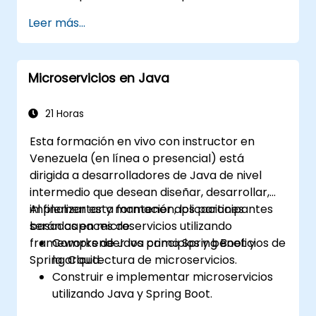
características y beneficios de la pila
Leer más...
FARM.
Aprender a construir APIs REST con
FastAPI.
Microservicios en Java
Aprender a diseñar aplicaciones
interactivas con React.
Desarrollar, probar e implementar
21 Horas
aplicaciones (frontend y backend)
Esta formación en vivo con instructor en
utilizando la pila FARM.
Venezuela (en línea o presencial) está
dirigida a desarrolladores de Java de nivel
intermedio que desean diseñar, desarrollar,
implementar y mantener aplicaciones
Al finalizar esta formación, los participantes
basadas en microservicios utilizando
serán capaces de:
frameworks de Java como Spring Boot y
Comprender los principios y beneficios de
Spring Cloud.
la arquitectura de microservicios.
Construir e implementar microservicios
utilizando Java y Spring Boot.
Implementar el descubrimiento de