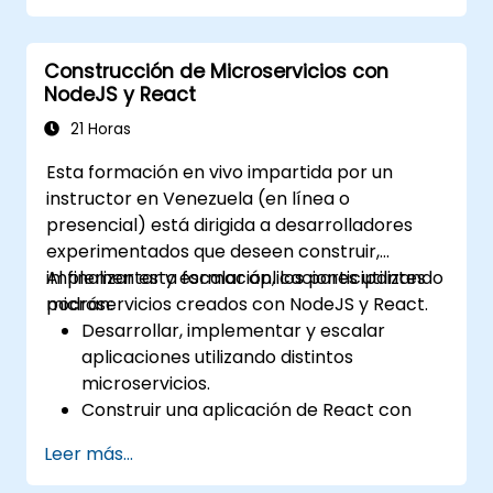
Integrar componentes front-end y back-
end para crear aplicaciones full-stack.
Construcción de Microservicios con
Comprender las mejores prácticas para
NodeJS y React
migrar sistemas legacy a plataformas
basadas en JavaScript moderno.
21 Horas
Esta formación en vivo impartida por un
instructor en Venezuela (en línea o
presencial) está dirigida a desarrolladores
experimentados que deseen construir,
implementar y escalar aplicaciones utilizando
Al finalizar esta formación, los participantes
microservicios creados con NodeJS y React.
podrán:
Desarrollar, implementar y escalar
aplicaciones utilizando distintos
microservicios.
Construir una aplicación de React con
renderizado del lado del servidor.
Leer más...
Implementar aplicaciones multipropósito
en la nube utilizando Docker y