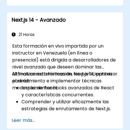
Next.js 14 - Avanzado
21 Horas
Esta formación en vivo impartida por un
instructor en Venezuela (en línea o
presencial) está dirigida a desarrolladores de
nivel avanzado que deseen dominar las
últimas características de Next.js 14, optimizar
Al finalizar esta formación, los participantes
el rendimiento e implementar técnicas
podrán:
modernas de React.
Implementar hooks avanzados de React
y características concurrentes.
Comprender y utilizar eficazmente las
estrategias de enrutamiento de Next.js.
Aprovechar los componentes del
Leer más...
servidor, las acciones del servidor y los
enfoques de renderizado híbrido.