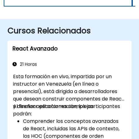
Cursos Relacionados
React Avanzado
21 Horas
Esta formación en vivo, impartida por un
instructor en Venezuela (en línea o
presencial), está dirigida a desarrolladores
que desean construir componentes de React
y diseñar aplicaciones complejas.
Al finalizar esta formación, los participantes
podrán:
Comprender los conceptos avanzados
de React, incluidas las APIs de contexto,
los HOC (componentes de orden