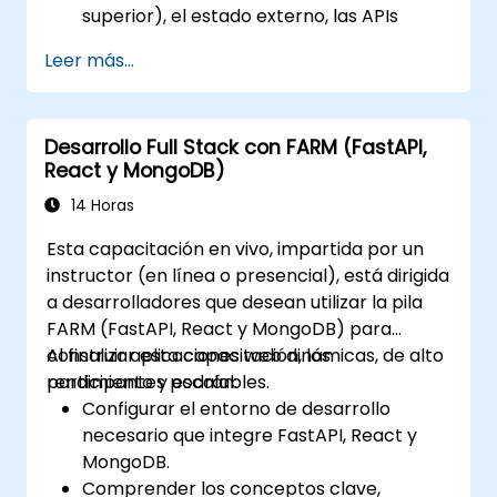
superior), el estado externo, las APIs
asíncronas, etc.
Leer más...
Construir componentes composables
con React.
Habilitar la autenticación del lado del
Desarrollo Full Stack con FARM (FastAPI,
servidor y del lado del cliente.
React y MongoDB)
Implementar las bibliotecas React y
Redux para gestionar aplicaciones
14 Horas
complejas con estado.
Esta capacitación en vivo, impartida por un
Reducir el código y optimizar el
instructor (en línea o presencial), está dirigida
rendimiento de una aplicación.
a desarrolladores que desean utilizar la pila
Probar e implementar una aplicación.
FARM (FastAPI, React y MongoDB) para
construir aplicaciones web dinámicas, de alto
Al finalizar esta capacitación, los
rendimiento y escalables.
participantes podrán:
Configurar el entorno de desarrollo
necesario que integre FastAPI, React y
MongoDB.
Comprender los conceptos clave,