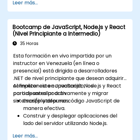
Leer más...
servicios, gestión de configuraciones y
pasarelas API (API Gateways).
Asegurar, monitorear y escalar los
Bootcamp de JavaScript, Node.js y React
microservicios de manera efectiva.
(Nivel Principiante a Intermedio)
Implementar microservicios usando
Docker y Kubernetes.
35 Horas
Esta formación en vivo impartida por un
instructor en Venezuela (en línea o
presencial) está dirigida a desarrolladores
.NET de nivel principiante que desean adquirir
competencia en JavaScript, Node.js y React
Al finalizar esta capacitación, los
para desarrollar activamente y migrar
participantes podrán:
sistemas/plataformas.
Escribir y depurar código JavaScript de
manera efectiva.
Construir y desplegar aplicaciones del
lado del servidor utilizando Node.js.
Desarrollar interfaces de usuario
Leer más...
dinámicas y responsivas con React.