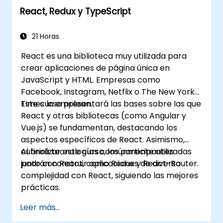
estado y ciclo de vida.
React, Redux y TypeScript
Implementar tecnologías relacionadas
como Babel, Webpack y JSX.
Construir, probar e implementar una
21 Horas
aplicación web interactiva.
React es una biblioteca muy utilizada para
crear aplicaciones de página única en
JavaScript y HTML. Empresas como
Facebook, Instagram, Netflix o The New York
Times la emplean.
Este curso presentará las bases sobre las que
React y otras bibliotecas (como Angular y
Vue.js) se fundamentan, destacando los
aspectos específicos de React. Asimismo,
cubrirá tecnologías comúnmente utilizadas
Al finalizar este curso, los participantes
junto con React, como Redux y React-Router.
podrán construir aplicaciones de diversa
complejidad con React, siguiendo las mejores
prácticas.
Leer más...