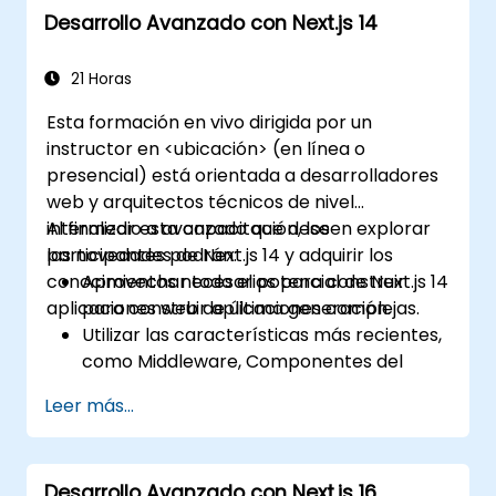
Desarrollo Avanzado con Next.js 14
implementar y orquestar microservicios.
21 Horas
Esta formación en vivo dirigida por un
instructor en <ubicación> (en línea o
presencial) está orientada a desarrolladores
web y arquitectos técnicos de nivel
intermedio a avanzado que deseen explorar
Al finalizar esta capacitación, los
las novedades de Next.js 14 y adquirir los
participantes podrán:
conocimientos necesarios para construir
Aprovechar todo el potencial de Next.js 14
aplicaciones web de última generación.
para construir aplicaciones complejas.
Utilizar las características más recientes,
como Middleware, Componentes del
Servidor de React y Funciones Edge.
Leer más...
Aplicar las mejores prácticas para
rendimiento, escalabilidad y SEO.
Diagnosticar problemas comunes en
Desarrollo Avanzado con Next.js 16
aplicaciones Next.js de manera efectiva.