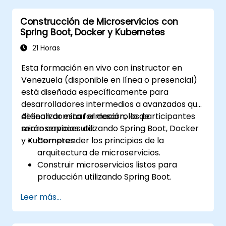
Kubernetes.
Construcción de Microservicios con
Ejecutar pruebas de aplicación en
Spring Boot, Docker y Kubernetes
microservicios.
21 Horas
Esta formación en vivo con instructor en
Venezuela (disponible en línea o presencial)
está diseñada específicamente para
desarrolladores intermedios a avanzados que
desean dominar el desarrollo de
Al finalizar esta formación, los participantes
microservicios utilizando Spring Boot, Docker
serán capaces de:
y Kubernetes.
Comprender los principios de la
arquitectura de microservicios.
Construir microservicios listos para
producción utilizando Spring Boot.
Entender el papel fundamental de
Leer más...
Docker en la contenedorización de
microservicios.
Configurar clústeres de Kubernetes para