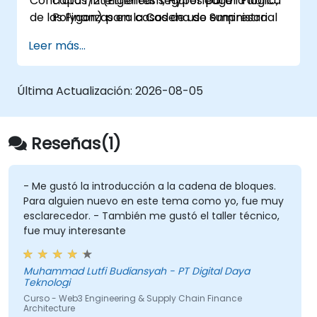
Contratos Inteligentes seguros para la lógica
capa 1/2 (Ethereum, Hyperledger Fabric,
de las Finanzas en la Cadena de Suministro
Polygon) para casos de uso empresarial
(SCF) y cómo integrar estas capas
de SCF.
Leer más...
descentralizadas con los ERP empresariales
Desarrollar Contratos Inteligentes:
existentes.
Escribir, compilar e implementar
Contratos Inteligentes (p. ej., Solidity o
Última Actualización:
2026-08-05
Chaincode) que automatizan el factoring,
la aprobación de facturas y la liquidación.
Implementar Tokenización:
Diseñar los
Reseñas(1)
estándares de tokens ERC-20/ERC-
721/ERC-1155 para representar activos
del mundo real (facturas/Inventario) on-
- Me gustó la introducción a la cadena de bloques.
Para alguien nuevo en este tema como yo, fue muy
chain.
esclarecedor. - También me gustó el taller técnico,
Puentear Web2 y Web3:
Diseñar la capa
fue muy interesante
de integración utilizando Oráculos (p. ej.,
Chainlink) para obtener datos off-chain
(APIs logísticas) y desencadenar pagos
Muhammad Lutfi Budiansyah - PT Digital Daya
Teknologi
on-chain.
Curso - Web3 Engineering & Supply Chain Finance
Architecture