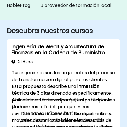
NobleProg -- Tu proveedor de formación local
Descubra nuestros cursos
Ingeniería de Web3 y Arquitectura de
Finanzas en la Cadena de Suministro
21 Horas
Tus ingenieros son los arquitectos del proceso
de transformación digital para tus clientes.
Esta propuesta describe una
inmersión
técnica de 3 días
diseñada específicamente
para desarrolladores y arquitectos técnicos.
Al final de esta capacitación, los participantes
Vamos más allá del "por qué" y nos
podrán:
centramos en el "cómo": cómo diseñar libros
Diseñar soluciones DLT:
Distinguir entre y
mayores descentralizados, cómo escribir
seleccionar las soluciones adecuadas de