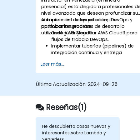
presencial) está dirigida a profesionales d
nivel avanzado que desean profundizar su
comprensión de las prácticas DevOps y
Al finalizar esta capacitación, los
optimizar los procesos de desarrollo
participantes podrán:
utilizando AWS Cloud9.
Configurar y ajustar AWS Cloud9 para
flujos de trabajo DevOps.
Implementar tuberías (pipelines) de
integración continua y entrega
continua (CI/CD).
Leer más...
Automatizar los procesos de prueba,
monitoreo e implementación
utilizando AWS Cloud9.
Última Actualización:
2024-09-25
Integrar servicios de AWS como
Lambda, EC2 y S3 en los flujos de
trabajo DevOps.
Utilizar sistemas de control de código
Reseñas(1)
fuente como GitHub o GitLab dentro
de AWS Cloud9.
He descubierto cosas nuevas y
interesantes sobre Lambda y
Serverless