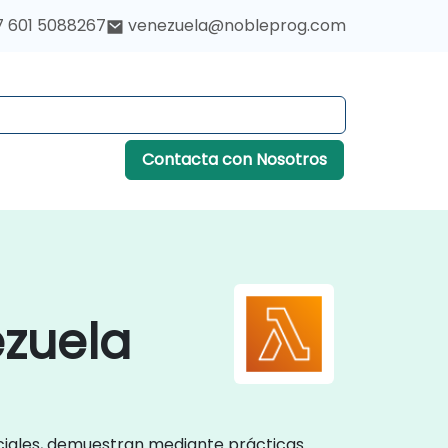
7 601 5088267
venezuela@nobleprog.com
Contacta con Nosotros
zuela
ciales, demuestran mediante prácticas