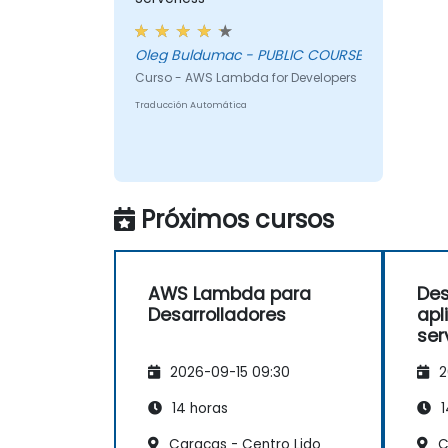
Oleg Buldumac - PUBLIC COURSE
Curso - AWS Lambda for Developers
Traducción Automática
Próximos cursos
AWS Lambda para
Des
Desarrolladores
apl
ser
Cl
2026-09-15 09:30
2
14 horas
1
Caracas - Centro Lido
C