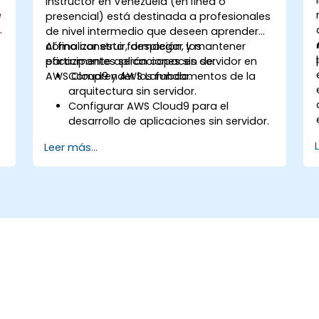
instructor en Venezuela (en línea o
e
presencial) está destinada a profesionales
de nivel intermedio que deseen aprender
cómo construir, desplegar y mantener
Al finalizar esta formación, los
eficazmente aplicaciones sin servidor en
participantes serán capaces de:
AWS Cloud9 y AWS Lambda.
Comprender los fundamentos de la
arquitectura sin servidor.
Configurar AWS Cloud9 para el
desarrollo de aplicaciones sin servidor.
Desarrollar, probar y desplegar
Leer más...
aplicaciones sin servidor utilizando
AWS Lambda.
Integrar AWS Lambda con otros
servicios de AWS, como API Gateway y
S3.
Optimizar las aplicaciones sin servidor
para mejorar su rendimiento y
eficiencia en costos.