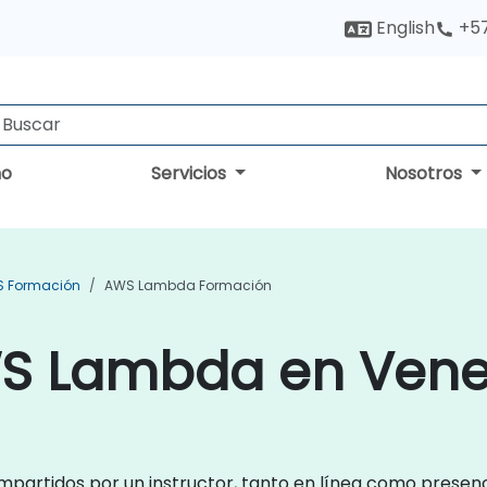
English
+5
no
Servicios
Nosotros
 Formación
AWS Lambda Formación
S Lambda en Vene
partidos por un instructor, tanto en línea como presen