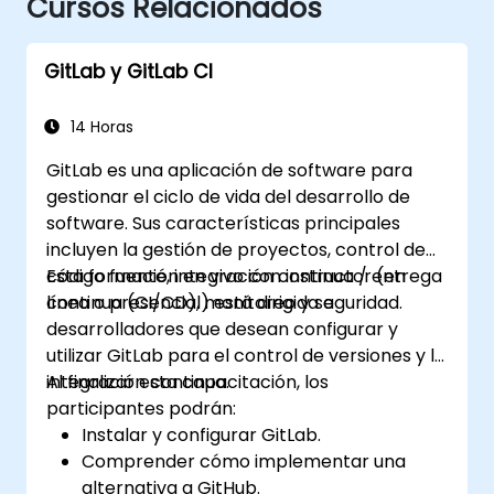
Cursos Relacionados
GitLab y GitLab CI
14 Horas
GitLab es una aplicación de software para
gestionar el ciclo de vida del desarrollo de
software. Sus características principales
incluyen la gestión de proyectos, control de
código fuente, integración continua / entrega
Esta formación en vivo con instructor (en
continua (CI/CD), monitoreo y seguridad.
línea o presencial) está dirigida a
desarrolladores que desean configurar y
utilizar GitLab para el control de versiones y la
integración continua.
Al finalizar esta capacitación, los
participantes podrán:
Instalar y configurar GitLab.
Comprender cómo implementar una
alternativa a GitHub.