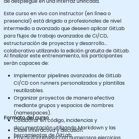
de despliegue en una interfaz unificada.
Este curso en vivo con instructor (en línea o
presencial) está dirigido a profesionales de nivel
intermedio a avanzado que deseen aplicar GitLab
para flujos de trabajo avanzados de CI/CD,
estructuración de proyectos y desarrollo
colaborativo utilizando la edición gratuita de GitLab.
Al finalizar este entrenamiento, los participantes
serán capaces de:
Implementar pipelines avanzados de GitLab
CI/CD con runners personalizados y plantillas
reutilizables.
Organizar proyectos de manera efectiva
mediante grupos y espacios de nombres
(namespaces).
Formato del curso
Colaborar en código, incidencias y
documentación utilizando Markdown y las
Clase interactiva y discusión.
herramientas de GitLab.
Práctica intensiva con numerosos ejercicios.