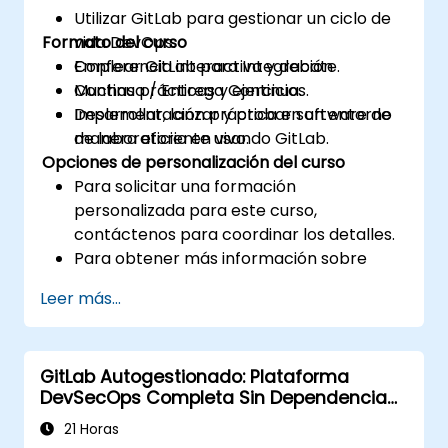
Utilizar GitLab para gestionar un ciclo de
Formato del curso
vida DevOps.
Emplear GitLab para Integración
Conferencia interactiva y debate.
Continua / Entrega Continua.
Muchas prácticas y ejercicios.
Desarrollar, lanzar y probar software de
Implementación práctica en un entorno
manera eficiente usando GitLab.
de laboratorio en vivo.
Opciones de personalización del curso
Para solicitar una formación
personalizada para este curso,
contáctenos para coordinar los detalles.
Para obtener más información sobre
GitLab, visite: https://about.gitlab.com/
Leer más...
GitLab Autogestionado: Plataforma
DevSecOps Completa Sin Dependencia
de SaaS
21 Horas