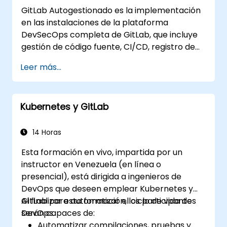
GitLab Autogestionado es la implementación
en las instalaciones de la plataforma
DevSecOps completa de GitLab, que incluye
gestión de código fuente, CI/CD, registro de
contenedores, análisis de seguridad y
Leer más...
monitoreo. Es el estándar de oro para
organizaciones que buscan todo el conjunto
de características de GitLab sin depender de
Kubernetes y GitLab
SaaS ni permitir que los datos salgan de su
red.
14 Horas
Esta formación en vivo, impartida por un
instructor en Venezuela (en línea o
presencial), está dirigida a ingenieros de
DevOps que deseen emplear Kubernetes y
GitLab para automatizar el ciclo de vida de
Al finalizar esta formación, los participantes
DevOps.
serán capaces de:
Automatizar compilaciones, pruebas y