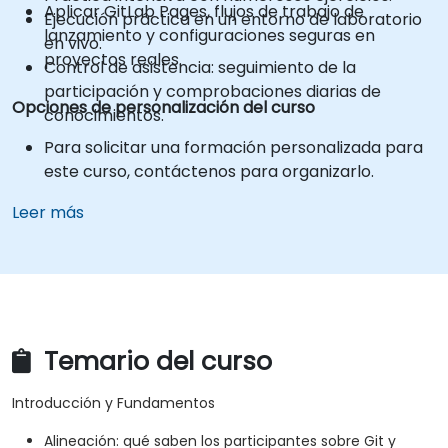
Aplicar GitLab Pages, flujos de trabajo de
Ejecución práctica en un entorno de laboratorio
lanzamiento y configuraciones seguras en
en vivo.
proyectos reales.
Control de asistencia: seguimiento de la
participación y comprobaciones diarias de
Opciones de personalización del curso
conocimientos.
Para solicitar una formación personalizada para
este curso, contáctenos para organizarlo.
Leer más
Temario del curso
Introducción y Fundamentos
Alineación: qué saben los participantes sobre Git y