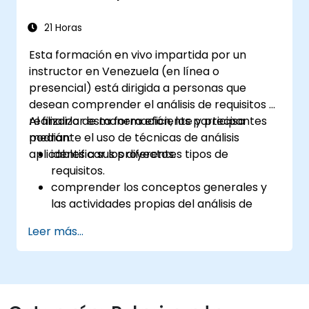
Windows, Mac, Linux y BSD.
21 Horas
Esta formación en vivo impartida por un
instructor en Venezuela (en línea o
presencial) está dirigida a personas que
desean comprender el análisis de requisitos y
realizarlo de manera eficiente y precisa
Al finalizar esta formación, los participantes
mediante el uso de técnicas de análisis
podrán:
aplicables a sus proyectos.
identificar los diferentes tipos de
requisitos.
comprender los conceptos generales y
las actividades propias del análisis de
requisitos.
Leer más...
familiarizarse con la metodología del
análisis de requisitos.
aplicar en su favor diversas técnicas de
análisis de requisitos.
estructurar los requisitos para comunicar