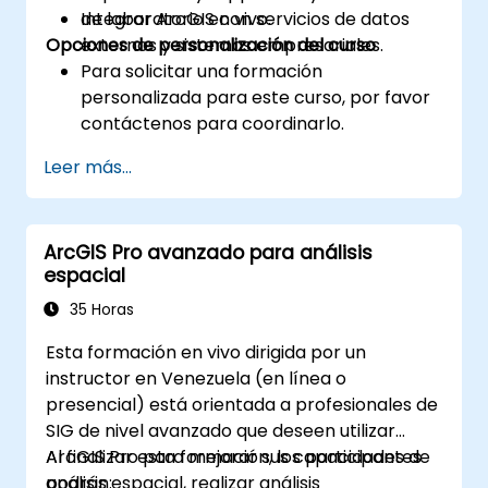
Integrar ArcGIS con servicios de datos
de laboratorio en vivo.
Opciones de personalización del curso
externos y sistemas empresariales.
Para solicitar una formación
personalizada para este curso, por favor
contáctenos para coordinarlo.
Leer más...
ArcGIS Pro avanzado para análisis
espacial
35 Horas
Esta formación en vivo dirigida por un
instructor en Venezuela (en línea o
presencial) está orientada a profesionales de
SIG de nivel avanzado que deseen utilizar
ArcGIS Pro para mejorar sus capacidades de
Al finalizar esta formación, los participantes
análisis espacial, realizar análisis
podrán: