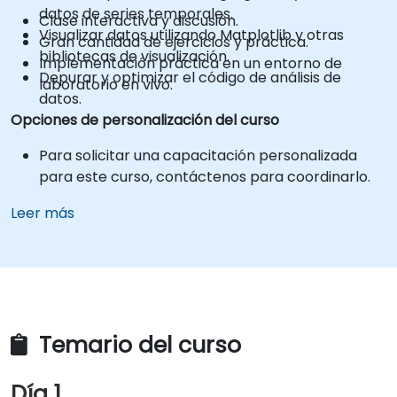
datos de series temporales.
Clase interactiva y discusión.
Visualizar datos utilizando Matplotlib y otras
Gran cantidad de ejercicios y práctica.
bibliotecas de visualización.
Implementación práctica en un entorno de
Depurar y optimizar el código de análisis de
laboratorio en vivo.
datos.
Opciones de personalización del curso
Para solicitar una capacitación personalizada
para este curso, contáctenos para coordinarlo.
Leer más
Temario del curso
Día 1