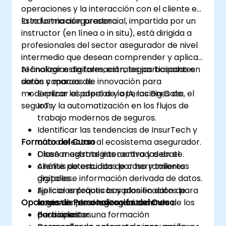
operaciones y la interacción con el cliente en
la industria aseguradora.
Esta formación presencial, impartida por un
instructor (en línea o in situ), está dirigida a
profesionales del sector asegurador de nivel
intermedio que desean comprender y aplicar
tecnologías digitales, estrategias basadas en
Al finalizar esta formación, los participantes
datos y marcos de innovación para
serán capaces de:
modernizar las ofertas y operaciones de
Explicar el papel de la IA, los Big Data, el
seguros.
IoT y la automatización en los flujos de
trabajo modernos de seguros.
Identificar las tendencias de InsurTech y
Formato del Curso
cómo afectan al ecosistema asegurador.
Diseñar estrategias centradas en el
Clase magistral interactiva y debate.
cliente potenciadas por herramientas
Análisis de estudios de caso y talleres
digitales e información derivada de datos.
grupales.
Aplicar enfoques basados en datos para
Ejercicios prácticos y planificación de
Opciones de Personalización del Curso
la gestión de riesgos y la toma de
acciones para las organizaciones de los
decisiones.
participantes.
Para solicitar una formación