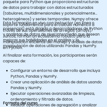
paquete para Python que proporciona estructuras
de datos para trabajar con datos estructurados
(tabulares, multidimensionales y potencialmente
heterogéneos) y series temporales. Numpy ofrece
Esta formación en vivo con instructor (en línea o
soporte fundamental para el cálculo numérico a
presencial) está dirigida a desarrolladores de Python
través de sus operaciones de arreglos (arrays).
y analistas de datos de nivel intermedio que desean
Juntos, forman un ecosistema robusto para la
mejorar sus habilidades en el análisis y la
manipulación eficiente del manejo y análisis de datos
manipulación de datos utilizando Pandas y NumPy.
en Python.
Al finalizar esta formación, los participantes serán
capaces de:
Configurar un entorno de desarrollo que incluya
Python, Pandas y NumPy.
Crear una aplicación de análisis de datos usando
Pandas y NumPy.
Ejecutar operaciones avanzadas de limpieza,
ordenamiento y filtrado de datos.
Formato del curso
Realizar operaciones de agregación y analizar