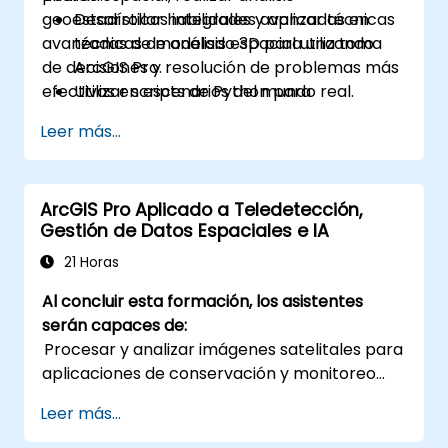
geoestadísticos integrales y aplicar técnicas
Desarrollar habilidades avanzadas en
avanzadas de modelado 3D para una toma
técnicas de análisis espacial utilizando
de decisiones y resolución de problemas más
ArcGIS Pro.
efectivas en escenarios del mundo real.
Utilizar scripts de Python para
automatización y procesamiento
Leer más...
complejo de datos.
Aplicar modelado espacial para resolver
problemas en escenarios del mundo real.
ArcGIS Pro Aplicado a Teledetección,
Realizar análisis geoestadístico para una
Gestión de Datos Espaciales e IA
interpretación avanzada de los datos.
Integrar fuentes de datos externas y
21 Horas
aprovechar el análisis de datos
Al concluir esta formación, los asistentes
espaciales 3D.
serán capaces de:
Procesar y analizar imágenes satelitales para
aplicaciones de conservación y monitoreo
ambiental.
Leer más...
Gestionar datos espaciales de forma
ordenada mediante geobases de datos en