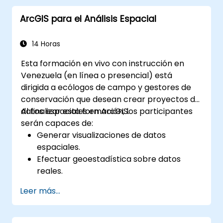
ArcGIS para el Análisis Espacial
14 Horas
Esta formación en vivo con instrucción en
Venezuela (en línea o presencial) está
dirigida a ecólogos de campo y gestores de
conservación que desean crear proyectos de
datos espaciales en ArcGIS.
Al finalizar esta formación, los participantes
serán capaces de:
Generar visualizaciones de datos
espaciales.
Efectuar geoestadística sobre datos
reales.
Implementar análisis de datos espaciales,
Leer más...
procesamiento de datos y cartografía
con ArcGIS.
Analizar datos espaciales para proyectos