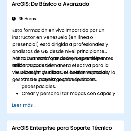
ArcGIS: De Básico a Avanzado
en ArcGIS.
35 Horas
Esta formación en vivo impartida por un
instructor en Venezuela (en línea o
presencial) está dirigida a profesionales y
analistas de GIS desde nivel principiante
hasta avanzado que deseen aprender a
Al finalizar esta formación, los participantes
utilizar ArcGIS de manera efectiva para la
serán capaces de:
visualización de datos, el análisis espacial y la
Navegar y utilizar las herramientas de
gestión de proyectos geoespaciales.
ArcGIS para la gestión de datos
geoespaciales.
Crear y personalizar mapas con capas y
atributos.
Leer más...
Realizar análisis espacial avanzado y
tareas de geoprocessamiento.
Automatizar flujos de trabajo utilizando
ArcGIS Enterprise para Soporte Técnico
ModelBuilder y Python.