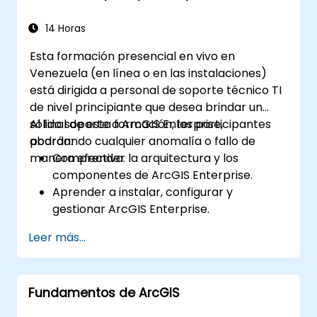
14 Horas
Esta formación presencial en vivo en
Venezuela (en línea o en las instalaciones)
está dirigida a personal de soporte técnico TI
de nivel principiante que desea brindar un
sólido soporte a ArcGIS Enterprise,
Al final de esta formación, los participantes
abordando cualquier anomalía o fallo de
podrán:
manera efectiva.
Comprender la arquitectura y los
componentes de ArcGIS Enterprise.
Aprender a instalar, configurar y
gestionar ArcGIS Enterprise.
Adquirir habilidades para diagnosticar y
Leer más...
resolver problemas comunes.
Desarrollar competencia en el monitoreo
y mantenimiento de entornos ArcGIS
Fundamentos de ArcGIS
Enterprise.
Dominar las técnicas de respaldo,