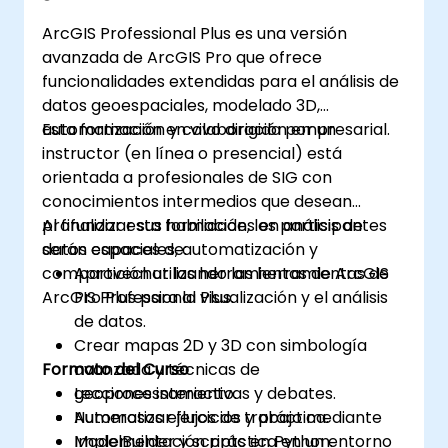
ArcGIS Professional Plus es una versión
avanzada de ArcGIS Pro que ofrece
funcionalidades extendidas para el análisis de
datos geoespaciales, modelado 3D,
automatización y colaboración empresarial.
Esta formación en vivo dirigida por un
instructor (en línea o presencial) está
orientada a profesionales de SIG con
conocimientos intermedios que desean
profundizar sus habilidades en análisis de
Al finalizar esta formación, los participantes
datos espaciales, automatización y
serán capaces de:
compartición utilizando las herramientas de
Aprovechar las herramientas de ArcGIS
ArcGIS Professional Plus.
Pro Plus para la visualización y el análisis
de datos.
Crear mapas 2D y 3D con simbología
Formato del Curso
avanzada y técnicas de
geoprocessamiento.
Lecciones interactivas y debates.
Automatizar flujos de trabajo mediante
Numerosos ejercicios y práctica.
ModelBuilder y scripts en Python.
Implementación práctica en un entorno