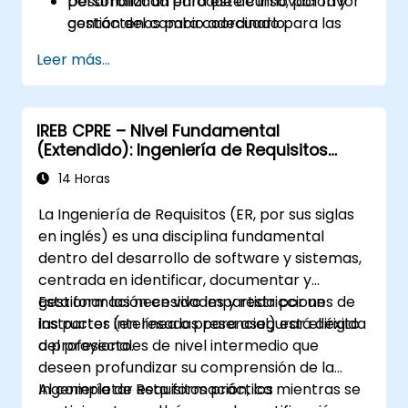
Desarrollar un enfoque de innovación y
personalizada para este curso, por favor
gestión del cambio adecuado para las
contáctenos para coordinarlo.
aseguradoras.
Leer más...
Evaluar estudios de caso del mundo real y
traducir las lecciones aprendidas en
iniciativas locales.
IREB CPRE – Nivel Fundamental
(Extendido): Ingeniería de Requisitos
Práctica y Preparación para la
14 Horas
Certificación
La Ingeniería de Requisitos (ER, por sus siglas
en inglés) es una disciplina fundamental
dentro del desarrollo de software y sistemas,
centrada en identificar, documentar y
gestionar las necesidades y restricciones de
Esta formación en vivo impartida por un
las partes interesadas para asegurar el éxito
instructor (en línea o presencial) está dirigida
del proyecto.
a profesionales de nivel intermedio que
deseen profundizar su comprensión de la
Ingeniería de Requisitos práctica mientras se
Al completar esta formación, los