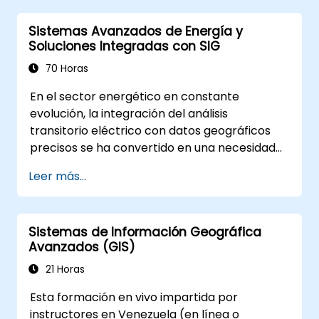
ArcGIS Pro.
Sistemas Avanzados de Energía y
Crear un repositorio institucional de
Soluciones Integradas con SIG
información geoespacial bajo estándares de
buenas prácticas.
70 Horas
Aplicar herramientas de Inteligencia Artificial
En el sector energético en constante
y análisis avanzado en ArcGIS Pro para
evolución, la integración del análisis
teledetección.
transitorio eléctrico con datos geográficos
Integrar flujos de trabajo eficientes para el
precisos se ha convertido en una necesidad
análisis espacial y la gestión de datos
estratégica. Actualmente, la dependencia de
geográficos.
Leer más...
datos fragmentados genera riesgos
operativos significativos. Este programa
intensivo de 14 días en Melbourne tiene como
Sistemas de Información Geográfica
objetivo cerrar la brecha entre la ingeniería
Avanzados (GIS)
eléctrica y la gestión geoespacial.
21 Horas
Esta formación en vivo impartida por
instructores en Venezuela (en línea o