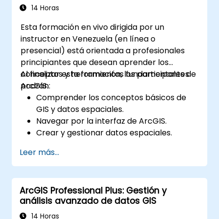
recuperación y optimización del
14 Horas
rendimiento.
Esta formación en vivo dirigida por un
instructor en Venezuela (en línea o
presencial) está orientada a profesionales
principiantes que desean aprender los
conceptos y herramientas fundamentales de
Al finalizar esta formación, los participantes
ArcGIS.
podrán:
Comprender los conceptos básicos de
GIS y datos espaciales.
Navegar por la interfaz de ArcGIS.
Crear y gestionar datos espaciales.
Realizar análisis espacial básico.
Leer más...
Crear mapas y visualizaciones.
ArcGIS Professional Plus: Gestión y
análisis avanzado de datos GIS
14 Horas