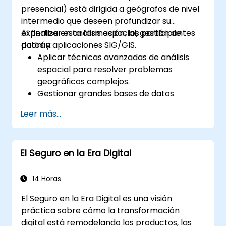
presencial) está dirigida a geógrafos de nivel
intermedio que deseen profundizar su
expertise en análisis espacial, gestión de
Al finalizar esta formación, los participantes
datos y aplicaciones SIG/GIS.
podrán:
Aplicar técnicas avanzadas de análisis
espacial para resolver problemas
geográficos complejos.
Gestionar grandes bases de datos
espaciales y realizar controles de calidad
Leer más...
de datos.
Crear mapas dinámicos e interactivos y
visualizaciones para diversas
El Seguro en la Era Digital
aplicaciones.
Utilizar programación y automatización
para optimizar los flujos de trabajo del
14 Horas
SIG/GIS.
El Seguro en la Era Digital es una visión
práctica sobre cómo la transformación
digital está remodelando los productos, las