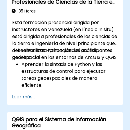
Profesionales de Ciencias de la Tierra e
Fundamental.
Ingeniería
35 Horas
Esta formación presencial dirigida por
instructores en Venezuela (en línea o in situ)
está dirigida a profesionales de las ciencias de
la tierra e ingeniería de nivel principiante que
deseen utilizar Python para el análisis
Al finalizar esta formación, los participantes
geoespacial en los entornos de ArcGIS y QGIS.
podrán:
Aprender la sintaxis de Python y las
estructuras de control para ejecutar
tareas geoespaciales de manera
eficiente.
Utilizar Pandas, Numpy y Matplotlib para
Leer más...
el análisis y visualización de datos en SIG.
Manipular y analizar datos vectoriales
con las librerías Geopandas, Arcpy y
QGIS para el Sistema de Información
PyQGIS.
Geográfica
Automatizar procesos y flujos de trabajo