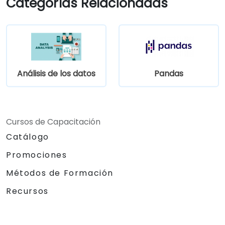
Categorías Relacionadas
eficientemente con arquitectos y
desarrolladores, mediante un proceso
iterativo de recopilación de requisitos.
Análisis de los datos
Pandas
Cursos de Capacitación
Catálogo
Promociones
Métodos de Formación
Recursos