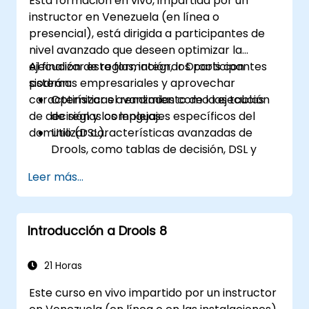
Esta formación en vivo, impartida por un
instructor en Venezuela (en línea o
presencial), está dirigida a participantes de
nivel avanzado que deseen optimizar la
ejecución de reglas, integrar Drools con
Al finalizar esta formación, los participantes
sistemas empresariales y aprovechar
podrán:
características avanzadas como las tablas
Optimizar el rendimiento de la ejecución
de decisión y los lenguajes específicos del
de reglas complejas.
dominio (DSL).
Utilizar características avanzadas de
Drools, como tablas de decisión, DSL y
plantillas de reglas.
Leer más...
Integrar Drools sin fisuras con
aplicaciones empresariales y sistemas
externos.
Introducción a Drools 8
Implementar mecanismos robustos de
control de versiones y colaboración para
el desarrollo de reglas.
21 Horas
Diseñar e implementar soluciones
Este curso en vivo impartido por un instructor
escalables basadas en Drools que