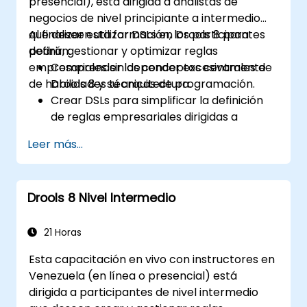
presencial), está dirigida a analistas de
negocios de nivel principiante a intermedio
que deseen utilizar DSLs en Drools 8 para
Al finalizar esta formación, los participantes
definir, gestionar y optimizar reglas
podrán:
empresariales sin depender excesivamente
Comprender los conceptos centrales de
de habilidades técnicas de programación.
Drools 8 y su arquitectura.
Crear DSLs para simplificar la definición
de reglas empresariales dirigidas a
usuarios no técnicos.
Leer más...
Gestionar, probar y mantener las reglas
de manera efectiva mediante Drools
Workbench.
Drools 8 Nivel Intermedio
Colaborar con equipos técnicos para
implementar y perfeccionar las reglas
empresariales.
21 Horas
Aplicar buenas prácticas para la
Esta capacitación en vivo con instructores en
optimización de reglas y su gestión del
Venezuela (en línea o presencial) está
ciclo de vida.
dirigida a participantes de nivel intermedio