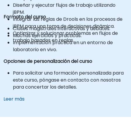
Diseñar y ejecutar flujos de trabajo utilizando
jBPM.
Formato del curso
Integrar las reglas de Drools en los procesos de
jBPM para una toma de decisiones dinámica.
Clases magistrales interactivas y debates.
Optimizar y solucionar problemas en flujos de
Muchas ejercicios y prácticas.
trabajo basados en reglas.
Implementación práctica en un entorno de
laboratorio en vivo.
Opciones de personalización del curso
Para solicitar una formación personalizada para
este curso, póngase en contacto con nosotros
para concertar los detalles.
Leer más