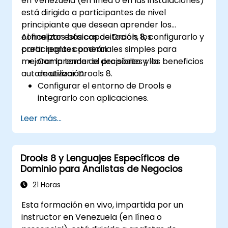
en Venezuela (en línea o en las instalaciones)
satisfagan las necesidades
está dirigido a participantes de nivel
empresariales.
principiante que desean aprender los
conceptos básicos de Drools 8, configurarlo y
Al finalizar esta capacitación, los
crear reglas comerciales simples para
participantes podrán:
mejorar la toma de decisiones y la
Comprender el propósito y los beneficios
automatización.
de utilizar Drools 8.
Configurar el entorno de Drools e
integrarlo con aplicaciones.
Crear, probar y desplegar reglas
Leer más...
comerciales simples.
Utilizar Drools Workbench para la gestión
de reglas y tablas de decisión.
Drools 8 y Lenguajes Específicos de
Implementar Drools en escenarios del
Dominio para Analistas de Negocios
mundo real para automatizar decisiones.
21 Horas
Esta formación en vivo, impartida por un
instructor en Venezuela (en línea o