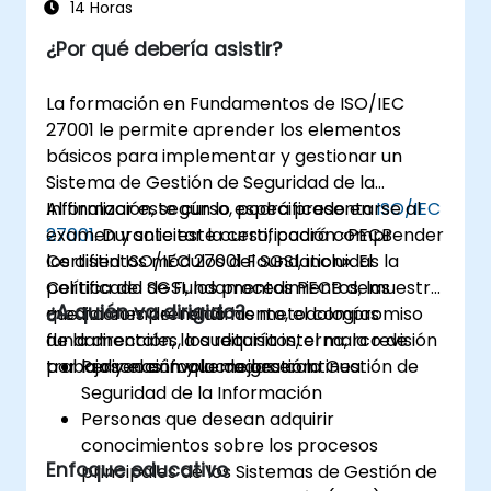
14 Horas
¿Por qué debería asistir?
La formación en Fundamentos de ISO/IEC
27001 le permite aprender los elementos
básicos para implementar y gestionar un
Sistema de Gestión de Seguridad de la
Información, según lo especificado en
Al finalizar este curso, podrá presentarse al
ISO/IEC
27001
examen y solicitar la certificación «PECB
. Durante este curso, podrá comprender
los distintos módulos del SGSI, incluidas la
Certified ISO/IEC 27001 Foundation». El
política del SGSI, los procedimientos, las
Certificado de Fundamentos PECB demuestra
¿A quién va dirigido?
mediciones del rendimiento, el compromiso
que ha comprendido las metodologías
de la dirección, la auditoría interna, la revisión
fundamentales, los requisitos, el marco de
por la dirección y la mejora continua.
trabajo y el enfoque de gestión.
Personas involucradas en la Gestión de
Seguridad de la Información
Personas que desean adquirir
conocimientos sobre los procesos
Enfoque educativo
principales de los Sistemas de Gestión de