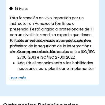
14 Horas
Esta formación en vivo impartida por un
instructor en Venezuela (en línea o
presencial) está dirigida a profesionales de TI
con un nivel intermedio a experto que deseen
fortalecer sus habilidades y credenciales en
Al finalizar esta formación, los participantes
el ámbito de la seguridad de la información u
podrán:
otros campos relacionados.
Comprender las diferencias entre ISO/IEC
27001:2013 e ISO/IEC 27001:2022.
Adquirir el conocimiento y las habilidades
necesarios para planificar e implementar
la transición desde la versión 2013 a la
Leer más...
versión 2022 de manera eficiente.
Aplicar los conocimientos en escenarios
reales, facilitando una transición fluida
dentro de sus respectivas organizaciones.