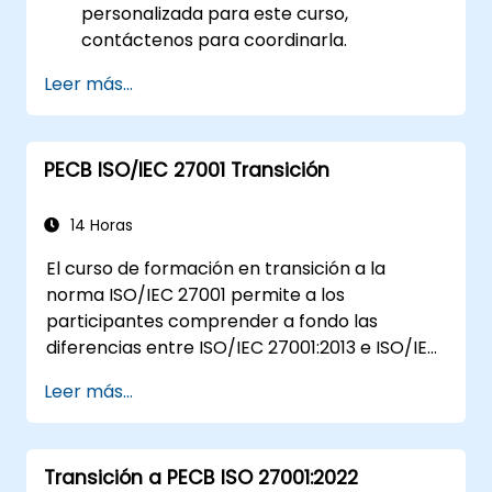
personalizada para este curso,
contáctenos para coordinarla.
Leer más...
PECB ISO/IEC 27001 Transición
14 Horas
El curso de formación en transición a la
norma ISO/IEC 27001 permite a los
participantes comprender a fondo las
diferencias entre ISO/IEC 27001:2013 e ISO/IEC
27001:2022. Además, adquirirán conocimientos
Leer más...
sobre los nuevos conceptos presentados en
la versión ISO/IEC 27001:2022.
Transición a PECB ISO 27001:2022