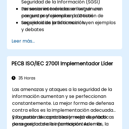
Seguridad de la Información (SGSI)
Personas interesadas en seguir una
Las sesiones teóricas se ilustran con
carrera profesional en la Gestión de
preguntas y ejemplos prácticos
Seguridad de la Información
Los ejercicios prácticos incluyen ejemplos
y debates
Los exámenes de práctica son similares al
Leer más...
Examen de Certificación
PECB ISO/IEC 27001 Implementador Líder
35 Horas
Las amenazas y ataques a la seguridad de la
información aumentan y se perfeccionan
constantemente. La mejor forma de defensa
contra ellos es la implementación adecuada
y la gestión de controles y mejores prácticas
Este curso de capacitación está diseñado
de seguridad de la información. Además, la
para preparar a los participantes en la