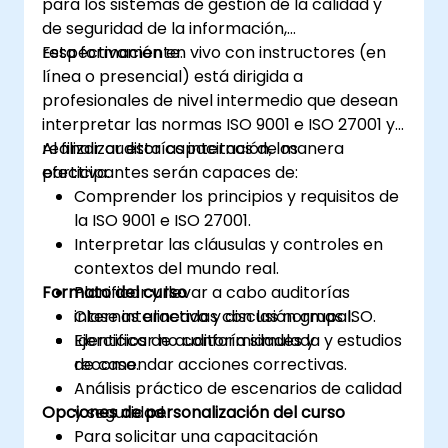
para los sistemas de gestión de la calidad y
organización
de seguridad de la información,
Adquirir el conocimiento necesario para
respectivamente.
Esta formación en vivo con instructores (en
apoyar a una organización en la
línea o presencial) está dirigida a
planificación, implementación, gestión,
profesionales de nivel intermedio que desean
monitoreo y mantenimiento efectivos de
interpretar las normas ISO 9001 e ISO 27001 y
un SMSI
realizar auditorías internas de manera
Al finalizar esta capacitación, los
efectiva.
participantes serán capaces de:
Comprender los principios y requisitos de
la ISO 9001 e ISO 27001.
Interpretar las cláusulas y controles en
contextos del mundo real.
Formato del curso
Planificar y llevar a cabo auditorías
internas alineadas con las normas ISO.
Clase interactiva y discusión grupal.
Identificar no conformidades y
Ejercicios de auditoría simulada y estudios
recomendar acciones correctivas.
de caso.
Análisis práctico de escenarios de calidad
Opciones de personalización del curso
y seguridad.
Para solicitar una capacitación