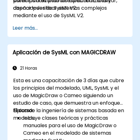
sistemas utilizando las características y
participantes podrán especificar, analizar,
capacidades de SysML V2.
diseñar y verificar sistemas complejos
mediante el uso de SysML V2.
Leer más...
Aplicación de SysML con MAGICDRAW
21 Horas
Esta es una capacitación de 3 días que cubre
los principios del modelado, UML, SysML y el
uso de MagicDraw o Cameo siguiendo un
estudio de caso, que demuestra un enfoque
típico de la ingeniería de sistemas basada en
El curso:
modelos.
Incluye clases teóricas y prácticas
manuales para el uso de MagicDraw o
Cameo en el modelado de sistemas