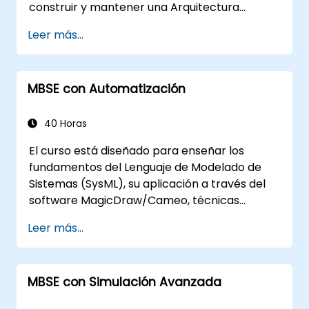
construir y mantener una Arquitectura
Empresarial (EA) utilizando el Marco de
Leer más...
Arquitectura Unificado (UAF) versión 1.2.
MBSE con Automatización
40 Horas
El curso está diseñado para enseñar los
fundamentos del Lenguaje de Modelado de
Sistemas (SysML), su aplicación a través del
software MagicDraw/Cameo, técnicas
básicas de simulación de MBSE (Ingeniería de
Leer más...
Sistemas Basada en Modelos) y las mejores
prácticas en MBSE. Esta capacitación cubre
los fundamentos para crear plantillas y
MBSE con Simulación Avanzada
generar informes dentro del conjunto de
herramientas MagicDraw/Cameo, y enseña