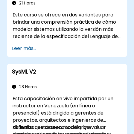
21 Horas
Este curso se ofrece en dos variantes para
brindar una comprensión práctica de cómo
modelar sistemas utilizando la versión más
reciente de la especificación del Lenguaje de
Modelado de Sistemas (SysML) del OMG. La
Leer más...
notación y la semántica subyacente de SysML
se explican de tal manera que permita a los
estudiantes aplicar lo aprendido a cualquier
SysML V2
método o herramienta adecuada de
modelado de sistemas.
28 Horas
Esta capacitación en vivo impartida por un
instructor en Venezuela (en línea o
presencial) está dirigida a gerentes de
proyectos, arquitectos e ingenieros de
sistemas que deseen modelar y evaluar
Al finalizar esta capacitación, los