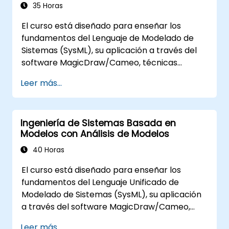
cómo funcionan las macros y scripts dentro
35 Horas
de MagicDraw y a qué pueden aplicarse.
El curso está diseñado para enseñar los
fundamentos del Lenguaje de Modelado de
Sistemas (SysML), su aplicación a través del
software MagicDraw/Cameo, técnicas
básicas de simulación en Ingeniería de
Leer más...
Sistemas Basada en Modelos (MBSE) y las
mejores prácticas en MBSE. Esta capacitación
también está diseñada para proporcionar a
Ingeniería de Sistemas Basada en
los profesionales conocimientos sobre la
Modelos con Análisis de Modelos
simulación arquitectónica, una introducción al
plugin Simulation Toolkit, la simulación de
40 Horas
múltiples tipos de diagramas y cómo integrar
El curso está diseñado para enseñar los
simulaciones de diagramas para automatizar
fundamentos del Lenguaje Unificado de
la arquitectura.
Modelado de Sistemas (SysML), su aplicación
a través del software MagicDraw/Cameo,
técnicas básicas de simulación en la
Leer más...