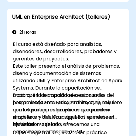
UML en Enterprise Architect (talleres)
21 Horas
El curso está diseñado para analistas,
diseñadores, desarrolladores, probadores y
gerentes de proyectos.
Este taller presenta el análisis de problemas,
diseño y documentación de sistemas
utilizando UML y Enterprise Architect de Sparx
Systems. Durante la capacitación se
mostrarán las capacidades avanzadas del
Dado que la formación se centra en la
programa (como MDA, perfiles, XMI), así
herramienta Enterprise Architect, se requiere
como las mejores prácticas que pueden
que los participantes ya conozcan cómo
simplificar y acelerar significativamente el
modelar en UML. Para aquellos que deseen
Método de capacitación
modelado.
aprender modelado, ofrecemos una
capacitación dedicada a UML.
Clase magistral 10%, 90% taller práctico