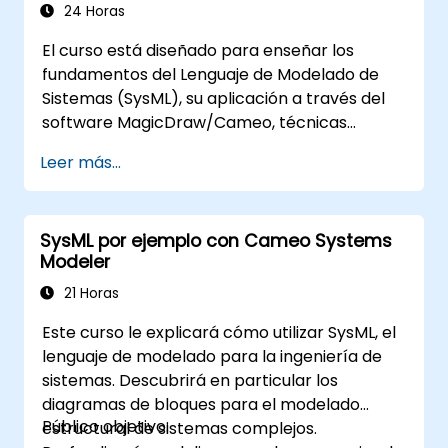
24 Horas
El curso está diseñado para enseñar los
fundamentos del Lenguaje de Modelado de
Sistemas (SysML), su aplicación a través del
software MagicDraw/Cameo, técnicas
básicas de simulación de Ingeniería de
Leer más...
Sistemas Basada en Modelos (MBSE) y
mejores prácticas en MBSE.
SysML por ejemplo con Cameo Systems
Modeler
21 Horas
Este curso le explicará cómo utilizar SysML, el
lenguaje de modelado para la ingeniería de
sistemas. Descubrirá en particular los
diagramas de bloques para el modelado
Público objetivo:
estructural de sistemas complejos.