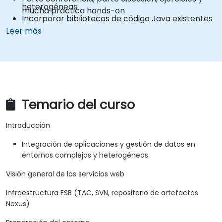
heterogéneas.
mucha práctica hands-on
Incorporar bibliotecas de código Java existentes
para extender proyectos.
Leer más
Aprovechar los componentes y el código de la
comunidad para extender proyectos.
Integrar rápidamente sistemas, aplicaciones y
fuentes de datos dentro de un entorno Eclipse
con arrastrar y soltar.
Reducir el tiempo de desarrollo y los costos de
Temario del curso
mantenimiento generando código optimizado y
reutilizable.
Introducción
Integración de aplicaciones y gestión de datos en
entornos complejos y heterogéneos
Visión general de los servicios web
Infraestructura ESB (TAC, SVN, repositorio de artefactos
Nexus)