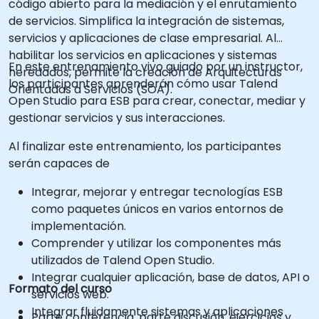
código abierto para la mediación y el enrutamiento
de servicios. Simplifica la integración de sistemas,
servicios y aplicaciones de clase empresarial. Al
habilitar los servicios en aplicaciones y sistemas
En este entrenamiento vivo guiado por un instructor,
heredados, permite la creación de Arquitecturas
los participantes aprenderán cómo usar Talend
Orientadas a Servicios (SOA).
Open Studio para ESB para crear, conectar, mediar y
gestionar servicios y sus interacciones.
Al finalizar este entrenamiento, los participantes
serán capaces de
Integrar, mejorar y entregar tecnologías ESB
como paquetes únicos en varios entornos de
implementación.
Comprender y utilizar los componentes más
utilizados de Talend Open Studio.
Integrar cualquier aplicación, base de datos, API o
Formato del curso
servicios web.
Integrar fluidamente sistemas y aplicaciones
Parte conferencia, parte discusión, ejercicios y