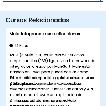
Cursos Relacionados
Mule: Integrando sus aplicaciones
14 Horas
Mule (o Mule ESB) es un bus de servicios
empresariales (ESB) ligero y un framework de
integración creado por MuleSoft. Mule está
basado en Java, pero puede actuar como
intermediario entre otras plataformas, como
En este taller impartido por un instructor, los
.NET, utilizando servicios web o sockets.
participantes aprenderán a conectar
diversas aplicaciones, fuentes de datos y API
mientras construyen una aplicación de
enrutamiento de muestra con Mule.
Al finalizar este entrenamiento, los