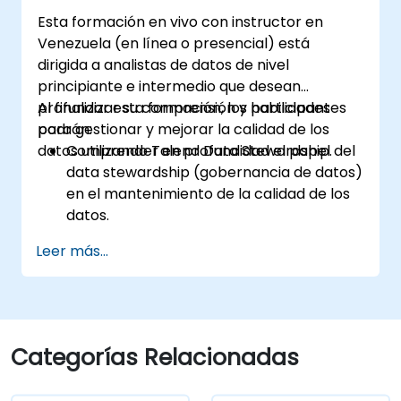
Open Studio para ejecutar trabajos de
Esta formación en vivo con instructor en
Hadoop.
Venezuela (en línea o presencial) está
Crear prototipos de tuberías de Big Data.
dirigida a analistas de datos de nivel
Automatizar proyectos de integración de
principiante e intermedio que desean
Big Data.
profundizar su comprensión y habilidades
Al finalizar esta formación, los participantes
para gestionar y mejorar la calidad de los
podrán:
datos utilizando Talend Data Stewardship.
Comprender en profundidad el papel del
data stewardship (gobernancia de datos)
en el mantenimiento de la calidad de los
datos.
Utilizar Talend Data Stewardship para
Leer más...
gestionar las tareas de calidad de los
datos.
Crear, asignar y gestionar tareas dentro
de Talend Data Stewardship, incluida la
personalización del flujo de trabajo.
Categorías Relacionadas
Utilizar las capacidades de informes y
monitoreo de la herramienta para seguir