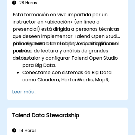
las aplicaciones de big data.
28 Horas
Esta formación en vivo impartida por un
instructor en <ubicación> (en línea o
presencial) está dirigida a personas técnicas
que deseen implementar Talend Open Studio
para Big Data con el objetivo de simplificar el
Al finalizar esta formación, los participantes
proceso de lectura y análisis de grandes
podrán:
datos.
Instalar y configurar Talend Open Studio
para Big Data.
Conectarse con sistemas de Big Data
como Cloudera, HortonWorks, MapR,
Amazon EMR y Apache.
Leer más...
Comprender y configurar los
componentes y conectores de Big Data
de Open Studio.
Talend Data Stewardship
Configurar parámetros para generar
automáticamente código MapReduce.
Utilizar la interfaz de arrastrar y soltar de
14 Horas