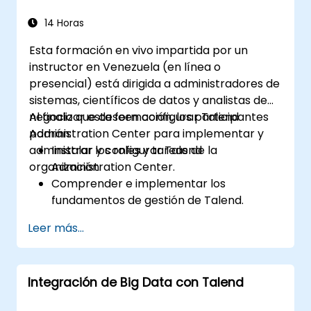
14 Horas
Esta formación en vivo impartida por un
instructor en Venezuela (en línea o
presencial) está dirigida a administradores de
sistemas, científicos de datos y analistas de
negocio que deseen configurar Talend
Al finalizar esta formación, los participantes
Administration Center para implementar y
podrán:
administrar los roles y tareas de la
Instalar y configurar Talend
organización.
Administration Center.
Comprender e implementar los
fundamentos de gestión de Talend.
Crear, implementar y ejecutar proyectos
Leer más...
empresariales o tareas en Talend.
Vigilar la seguridad de los conjuntos de
datos y desarrollar rutinas empresariales
Integración de Big Data con Talend
basadas en el marco de trabajo de TAC.
Obtener una comprensión más amplia de