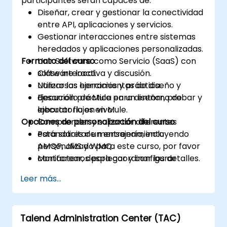
participantes serán capaces de:
Diseñar, crear y gestionar la conectividad
entre API, aplicaciones y servicios.
Gestionar interacciones entre sistemas
heredados y aplicaciones personalizadas.
Formato del curso
Unir Software como Servicio (SaaS) con
software local.
Clase interactiva y discusión.
Utilizar las herramientas de diseño y
Numrosos ejercicios y práctica.
desarrollo de Mule para diseñar, probar y
Ejecución práctica en un entorno de
ejecutar flujos en Mule.
laboratorio en vivo.
Opciones de personalización del curso
Comprender y soportar diferentes
estándares de mensajería, incluyendo
Para solicitar un entrenamiento
AMQP, JMS y WMQ.
personalizado para este curso, por favor
Monitorear, desplegar y configurar
contáctenos para coordinar los detalles.
aplicaciones con la Consola de Gestión
Leer más...
de Mule (MMC).
Talend Administration Center (TAC)