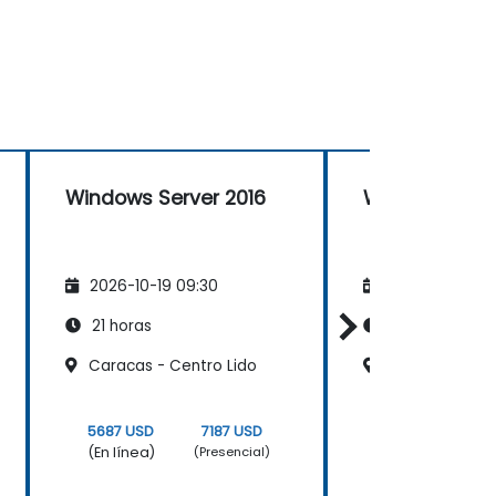
Windows Server 2016
Windows Serv
2026-10-19 09:30
2026-11-02 09
21 horas
21 horas
Caracas - Centro Lido
Caracas - Cen
5687 USD
7187 USD
5687 USD
(En línea)
(En línea)
(Presencial)