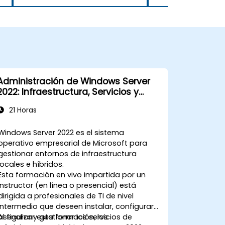
Administración de Windows Server
2022: Infraestructura, Servicios y
Seguridad
21 Horas
Windows Server 2022 es el sistema
operativo empresarial de Microsoft para
gestionar entornos de infraestructura
locales e híbridos.
Esta formación en vivo impartida por un
instructor (en línea o presencial) está
dirigida a profesionales de TI de nivel
intermedio que deseen instalar, configurar,
asegurar y gestionar los servicios de
Al finalizar esta formación, los