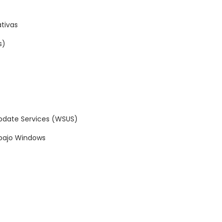
ativas
s)
Update Services (WSUS)
abajo Windows