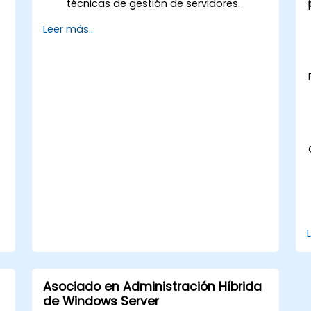
técnicas de gestión de servidores.
Configurar servicios de red y reforzar la
Leer más...
configuración de seguridad del
servidor.
Implementar virtualización mediante
Hyper-V para una gestión eficiente de
los recursos.
l
Asociado en Administración Híbrida
de Windows Server