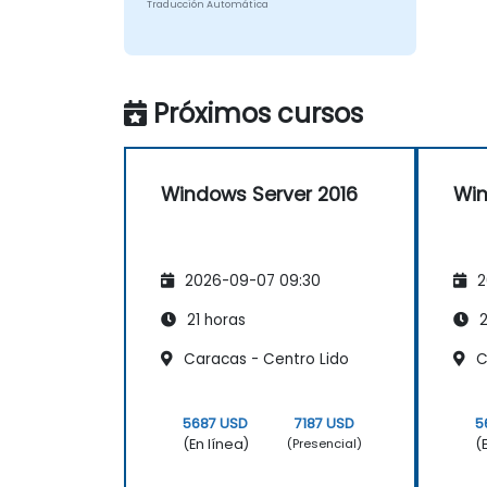
Traducción Automática
Próximos cursos
Windows Server 2016
Win
2026-09-07 09:30
2
21 horas
2
Caracas - Centro Lido
C
5687 USD
7187 USD
5
(En línea)
(
(Presencial)