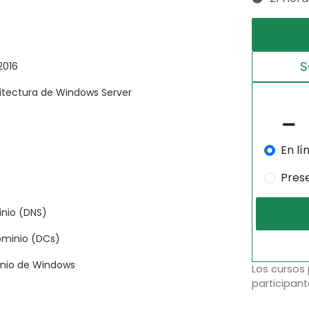
S
2016
uitectura de Windows Server
6
En lí
Pres
nio (DNS)
ominio (DCs)
inio de Windows
Los cursos
participant