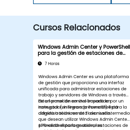
Cursos Relacionados
Windows Admin Center y PowerShel
para la gestión de estaciones de
trabajo
7 Horas
Windows Admin Center es una plataforma
de gestión que proporciona una interfaz
unificada para administrar estaciones de
trabajo y servidores de Windows a través
de un panel de control basado en
Esta formación en vivo impartida por un
navegador, integrando PowerShell para la
instructor (en línea o presencial) está
administración remota avanzada.
dirigida a técnicos de TI de nivel intermedi
que desean utilizar Windows Admin Center
y PowerShell para gestionar estaciones de
Al finalizar esta formación, los