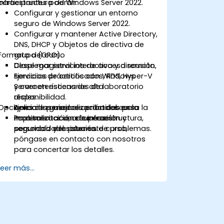
infraestructura de Windows Server 2022.
participantes podrán:
Configurar y gestionar un entorno
seguro de Windows Server 2022.
Configurar y mantener Active Directory,
DNS, DHCP y Objetos de directiva de
Formato del curso
grupo (GPO).
Desplegar servicios de acceso remoto,
Clase magistral interactiva y discusión.
servicios de certificados, RDS, Hyper-V
Ejercicios prácticos con Windows
y características de alta
Server en escenarios de laboratorio
disponibilidad.
reales.
Opciones de personalización del curso
Aplicar las mejores prácticas para la
Ejercicios guiados centrados en la
monitorización, recuperación y
implementación de infraestructura,
Para solicitar una formación
seguridad del sistema.
seguridad y resolución de problemas.
personalizada para este curso,
póngase en contacto con nosotros
para concertar los detalles.
Leer más...