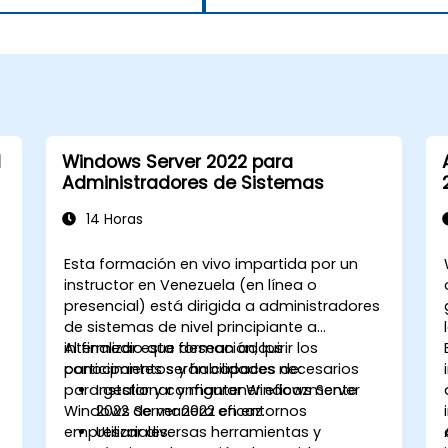
l
Windows Server 2022 para
Administradores de Sistemas
14 Horas
Esta formación en vivo impartida por un
instructor en Venezuela (en línea o
presencial) está dirigida a administradores
de sistemas de nivel principiante a
intermedio que desean adquirir los
Al finalizar esta formación, los
conocimientos y habilidades necesarios
participantes serán capaces de:
o
para gestionar y mantener eficazmente
Instalar y configurar Windows Server
Windows Server 2022 en entornos
2022 de manera eficaz.
empresariales.
Utilizar diversas herramientas y