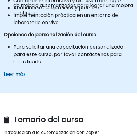
Conferencia interactiva y discusión en grupo.
de trabajo automatizados para lograr una mejora
Abundancia de ejercicios y práctica.
continua.
Implementación práctica en un entorno de
laboratorio en vivo.
Opciones de personalización del curso
Para solicitar una capacitación personalizada
para este curso, por favor contáctenos para
coordinarlo.
Leer más
Temario del curso
Introducción a la automatización con Zapier