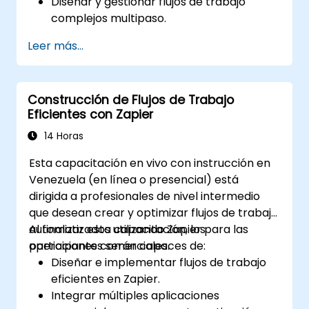
Diseñar y gestionar flujos de trabajo
complejos multipaso.
Optimizar y depurar flujos de
Leer más...
automatización avanzados.
Integrar Zapier con aplicaciones
propietarias o menos comunes.
Construcción de Flujos de Trabajo
Eficientes con Zapier
14 Horas
Esta capacitación en vivo con instrucción en
Venezuela (en línea o presencial) está
dirigida a profesionales de nivel intermedio
que desean crear y optimizar flujos de trabajo
automatizados utilizando Zapier para las
Al finalizar esta capacitación, los
operaciones comerciales.
participantes serán capaces de:
Diseñar e implementar flujos de trabajo
eficientes en Zapier.
Integrar múltiples aplicaciones