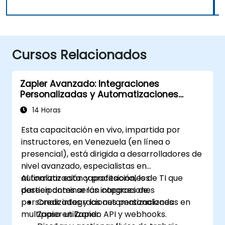
Cursos Relacionados
Zapier Avanzado: Integraciones
Personalizadas y Automatizaciones
Multipaso
14 Horas
Esta capacitación en vivo, impartida por
instructores, en Venezuela (en línea o
presencial), está dirigida a desarrolladores de
nivel avanzado, especialistas en
automatización y profesionales de TI que
Al finalizar esta capacitación, los
deseen dominar las integraciones
participantes serán capaces de:
personalizadas y las automatizaciones
Crear integraciones personalizadas en
multipaso en Zapier.
Zapier utilizando API y webhooks.