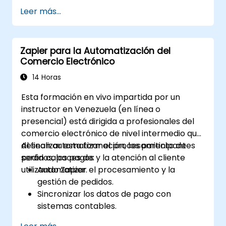
automatizar tareas.
Leer más...
Integrar herramientas empresariales
populares con Zapier.
Gestionar y optimizar flujos de trabajo
Zapier para la Automatización del
automatizados.
Comercio Electrónico
14 Horas
Esta formación en vivo impartida por un
instructor en Venezuela (en línea o
presencial) está dirigida a profesionales del
comercio electrónico de nivel intermedio que
desean automatizar el procesamiento de
Al finalizar esta formación, los participantes
pedidos, los pagos y la atención al cliente
serán capaces de:
utilizando Zapier.
Automatizar el procesamiento y la
gestión de pedidos.
Sincronizar los datos de pago con
sistemas contables.
Mejorar la atención al cliente mediante la