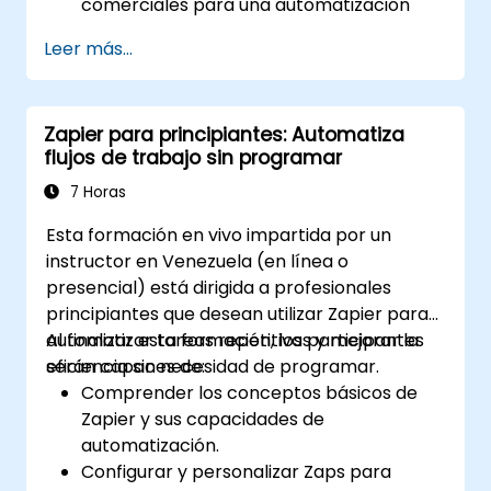
comerciales para una automatización
perfecta.
Leer más...
Optimizar el rendimiento de los Zaps y
solucionar problemas comunes.
Escalar la automatización de flujos de
Zapier para principiantes: Automatiza
trabajo para satisfacer las necesidades
flujos de trabajo sin programar
del negocio.
7 Horas
Esta formación en vivo impartida por un
instructor en Venezuela (en línea o
presencial) está dirigida a profesionales
principiantes que desean utilizar Zapier para
automatizar tareas repetitivas y mejorar la
Al finalizar esta formación, los participantes
eficiencia sin necesidad de programar.
serán capaces de:
Comprender los conceptos básicos de
Zapier y sus capacidades de
automatización.
Configurar y personalizar Zaps para