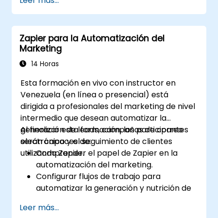
Leer más...
automatización.
Optimizar los flujos de trabajo de
marketing y ventas.
Zapier para la Automatización del
Marketing
14 Horas
Esta formación en vivo con instructor en
Venezuela (en línea o presencial) está
dirigida a profesionales del marketing de nivel
intermedio que desean automatizar la
generación de leads, campañas de correo
Al finalizar esta formación, los participantes
electrónico y el seguimiento de clientes
serán capaces de:
utilizando Zapier.
Comprender el papel de Zapier en la
automatización del marketing.
Configurar flujos de trabajo para
automatizar la generación y nutrición de
leads.
Leer más...
Integrar herramientas de marketing,