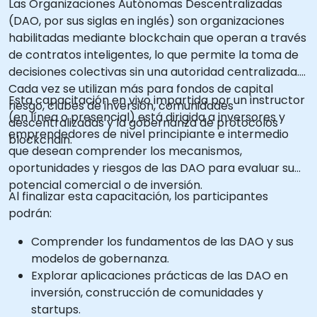
Las Organizaciones Autónomas Descentralizadas
(DAO, por sus siglas en inglés) son organizaciones
habilitadas mediante blockchain que operan a través
de contratos inteligentes, lo que permite la toma de
decisiones colectivas sin una autoridad centralizada.
Cada vez se utilizan más para fondos de capital
Esta capacitación en vivo impartida por un instructor
riesgo, clubes de inversión, comunidades
(en línea o presencial) está dirigida a inversores y
descentralizadas y la gobernanza de protocolos
emprendedores de nivel principiante e intermedio
blockchain.
que desean comprender los mecanismos,
oportunidades y riesgos de las DAO para evaluar su
potencial comercial o de inversión.
Al finalizar esta capacitación, los participantes
podrán:
Comprender los fundamentos de las DAO y sus
modelos de gobernanza.
Explorar aplicaciones prácticas de las DAO en
inversión, construcción de comunidades y
startups.