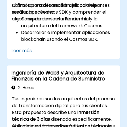
Cosmos para desarrollar aplicaciones
Al finalizar esta formación, los participantes
mediante el Cosmos SDK y comprender el
serán capaces de:
algoritmo de consenso Tendermint.
Comprender los fundamentos y la
arquitectura del framework Cosmos.
Desarrollar e implementar aplicaciones
blockchain usando el Cosmos SDK.
Implementar módulos personalizados e
Leer más...
interactuar con el algoritmo de consenso
Tendermint.
Utilizar el protocolo IBC para la
Ingeniería de Web3 y Arquitectura de
comunicación entre cadenas de bloques.
Finanzas en la Cadena de Suministro
Aplicar las mejores prácticas en
seguridad, escalado y rendimiento para
21 Horas
aplicaciones en Cosmos.
Tus ingenieros son los arquitectos del proceso
de transformación digital para tus clientes.
Esta propuesta describe una
inmersión
técnica de 3 días
diseñada específicamente
para desarrolladores y arquitectos técnicos.
Al final de esta capacitación, los participantes