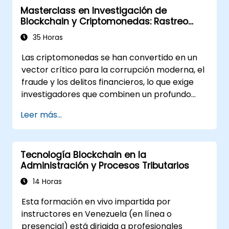
Masterclass en Investigación de
Blockchain y Criptomonedas: Rastreo
Forense, AML y Operaciones
35 Horas
Anticorrupción
Las criptomonedas se han convertido en un
vector crítico para la corrupción moderna, el
fraude y los delitos financieros, lo que exige
investigadores que combinen un profundo
conocimiento de blockchain con disciplina
Leer más...
forense y conciencia legal. Este masterclass
dirigido por instructores guía a profesionales
técnicos intermedios hacia capacidades
Tecnología Blockchain en la
operativas avanzadas en fundamentos de
Administración y Procesos Tributarios
blockchain, forensia de carteras y
transacciones, flujos en la dark web,
14 Horas
mezcladores y herramientas de privacidad,
Esta formación en vivo impartida por
respuesta ante ransomware y lavado de
instructores en Venezuela (en línea o
dinero entre cadenas (cross-chain). Cada día
presencial) está dirigida a profesionales