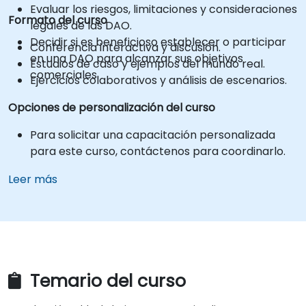
Evaluar los riesgos, limitaciones y consideraciones
Formato del curso
legales de las DAO.
Decidir si es beneficioso establecer o participar
Conferencia interactiva y discusión.
en una DAO para alcanzar sus objetivos
Estudios de caso y ejemplos del mundo real.
comerciales.
Ejercicios colaborativos y análisis de escenarios.
Opciones de personalización del curso
Para solicitar una capacitación personalizada
para este curso, contáctenos para coordinarlo.
Leer más
Temario del curso