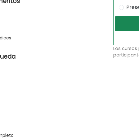
umentos
Pres
ndices
Los cursos
participant
queda
mpleto