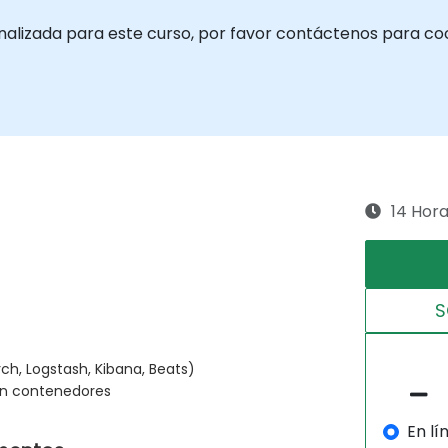
onalizada para este curso, por favor contáctenos para coo
14 Hor
S
ch, Logstash, Kibana, Beats)
con contenedores
En lí