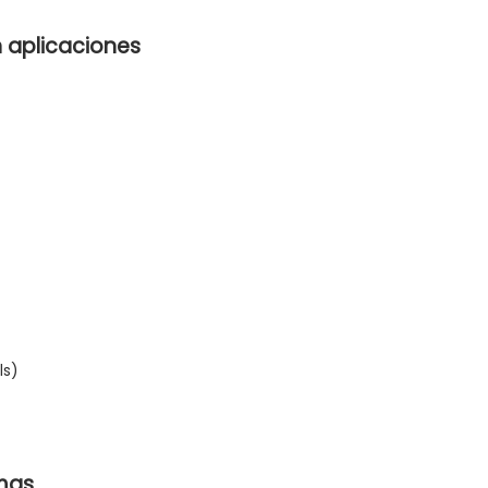
n aplicaciones
ls)
emas