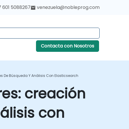
7 601 5088267
venezuela@nobleprog.com
Contacta con Nosotros
es De Búsqueda Y Análisis Con Elasticsearch
res: creación
lisis con