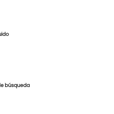
uido
 de búsqueda