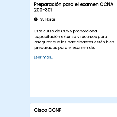
Preparación para el examen CCNA
200-301
35 Horas
Este curso de CCNA proporciona
capacitación extensa y recursos para
asegurar que los participantes estén bien
preparados para el examen de
certificación CCNA. Con laboratorios
Leer más...
prácticos, evaluaciones continuas y
ahorros significativos en costos de
certificación, este curso está diseñado
para apoyar a los participantes en el logro
de sus objetivos de certificación en redes.
Cisco CCNP