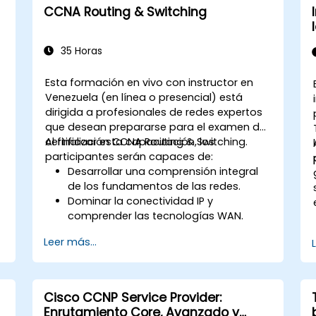
CCNA Routing & Switching
35 Horas
Esta formación en vivo con instructor en
Venezuela (en línea o presencial) está
dirigida a profesionales de redes expertos
que desean prepararse para el examen de
certificación CCNA Routing & Switching.
Al finalizar esta capacitación, los
participantes serán capaces de:
Desarrollar una comprensión integral
de los fundamentos de las redes.
Dominar la conectividad IP y
comprender las tecnologías WAN.
Asegurar dispositivos de red utilizando
Leer más...
Listas de Control de Acceso (ACLs),
VPNs y otros protocolos de seguridad
para prevenir accesos no autorizados
y amenazas.
Cisco CCNP Service Provider:
Prepararse para el examen de
Enrutamiento Core, Avanzado y