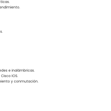
ticas.
endimiento.
s.
edes e inalámbricas.
 Cisco IOS.
miento y conmutación.