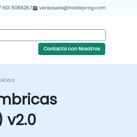
7 601 5088267
venezuela@nobleprog.com
Contacta con Nosotros
SI) V2.0
mbricas
 v2.0