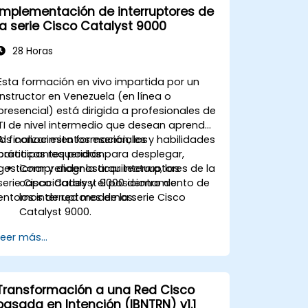
Implementación de interruptores de
la serie Cisco Catalyst 9000
28 Horas
Esta formación en vivo impartida por un
instructor en Venezuela (en línea o
presencial) está dirigida a profesionales de
TI de nivel intermedio que desean aprender
los conocimientos esenciales y habilidades
Al finalizar esta formación, los
prácticas requeridos para desplegar,
participantes podrán:
gestionar y diagnosticar interruptores de la
Comprender la arquitectura, las
serie Cisco Catalyst 9000 dentro de
capacidades y el posicionamiento de
entornos de red modernos.
los interruptores de la serie Cisco
Catalyst 9000.
Utilizar CLI, Cisco DNA Center y la
Leer más...
interfaz gráfica de usuario web de IOS-
XE para la gestión.
Aprovechar las características de
seguridad, integración con la nube y
Transformación a una Red Cisco
herramientas de automatización.
basada en Intención (IBNTRN) v1.1