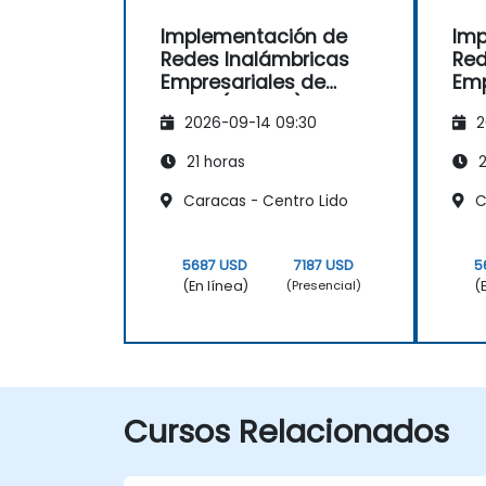
Implementación de
Imp
Redes Inalámbricas
Red
Empresariales de
Emp
Cisco (ENWLSI) v2.0
Cis
2026-09-14 09:30
2
21 horas
2
Caracas - Centro Lido
C
5687 USD
7187 USD
5
(En línea)
(
(Presencial)
Cursos Relacionados