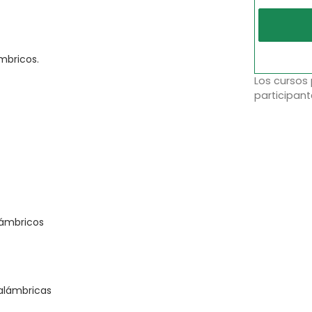
mbricos.
Los cursos
participant
lámbricos
alámbricas