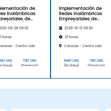
lementación de
Implementación de
es Inalámbricas
Redes Inalámbricas
resariales de
Empresariales de
co (ENWLSI) v2.0
Cisco (ENWLSI) v2.0
026-09-28 09:30
2026-10-12 09:30
1 horas
21 horas
aracas - Centro Lido
Caracas - Centro Lido
687 USD
7187 USD
5687 USD
7187 USD
En línea)
(En línea)
(Presencial)
(Presencial)