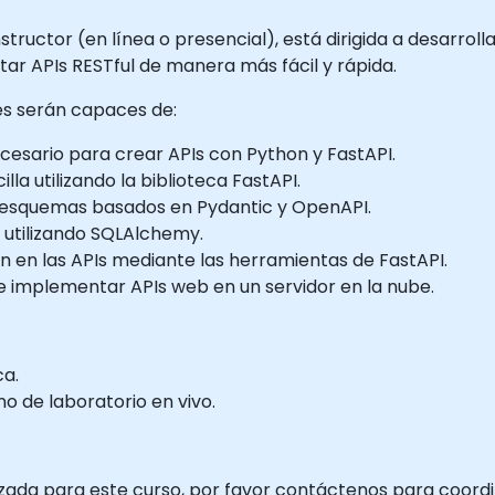
structor (en línea o presencial), está dirigida a desarrol
ar APIs RESTful de manera más fácil y rápida.
tes serán capaces de:
ecesario para crear APIs con Python y FastAPI.
la utilizando la biblioteca FastAPI.
 esquemas basados en Pydantic y OpenAPI.
 utilizando SQLAlchemy.
 en las APIs mediante las herramientas de FastAPI.
 implementar APIs web en un servidor en la nube.
ca.
 de laboratorio en vivo.
zada para este curso, por favor contáctenos para coordin