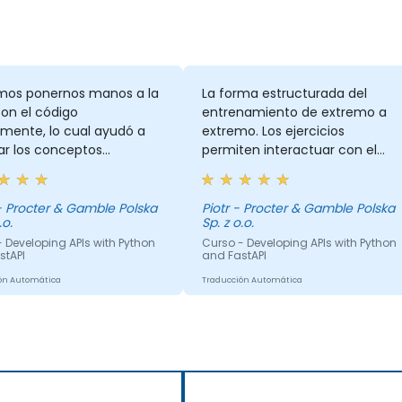
mos ponernos manos a la
La forma estructurada del
on el código
entrenamiento de extremo a
mente, lo cual ayudó a
extremo. Los ejercicios
ar los conceptos
permiten interactuar con el
idos en las diapositivas
código para preparar algunas
lección.
bases de API, y las lecciones
abordan los detalles a los que
- Procter & Gamble Polska
Piotr - Procter & Gamble Polska
.o.
Sp. z o.o.
debemos prestar especial
 Developing APIs with Python
atención durante el desarrollo
Curso - Developing APIs with Python
stAPI
and FastAPI
de la API.
ón Automática
Traducción Automática