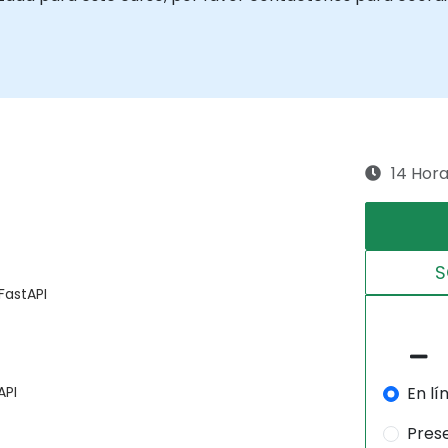
14 Hor
S
FastAPI
En lí
API
Pres