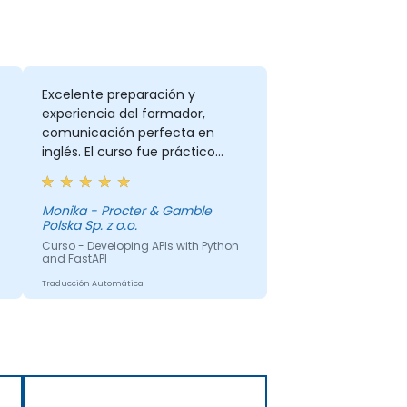
Excelente preparación y
experiencia del formador,
comunicación perfecta en
inglés. El curso fue práctico
(ejercicios + compartiendo
ejemplos de casos de uso)
Monika - Procter & Gamble
Polska Sp. z o.o.
Curso - Developing APIs with Python
and FastAPI
Traducción Automática