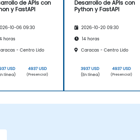
arrollo de APIs con
Desarrollo de APIs con
hon y FastAPI
Python y FastAPI
026-10-06 09:30
2026-10-20 09:30
4 horas
14 horas
aracas - Centro Lido
Caracas - Centro Lido
937 USD
4937 USD
3937 USD
4937 USD
En línea)
(En línea)
(Presencial)
(Presencial)