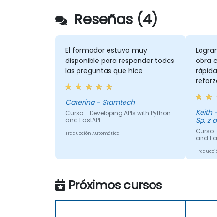
Reseñas (4)
El formador estuvo muy
Logra
disponible para responder todas
obra c
las preguntas que hice
rápida
reforz
aprend
de la 
Caterina - Stamtech
Keith 
Curso - Developing APIs with Python
Sp. z o
and FastAPI
Curso -
Traducción Automática
and Fa
Traducci
Próximos cursos