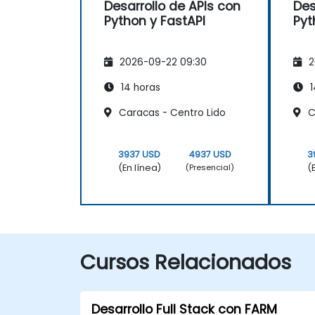
Desarrollo de APIs con
Des
Python y FastAPI
Pyt
2026-09-22 09:30
2
14 horas
1
Caracas - Centro Lido
C
3937 USD
4937 USD
3
(En línea)
(
(Presencial)
Cursos Relacionados
Desarrollo Full Stack con FARM