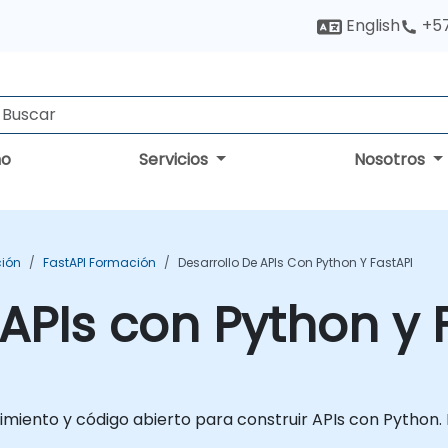
English
+5
no
Servicios
Nosotros
ción
FastAPI Formación
Desarrollo De APIs Con Python Y FastAPI
 APIs con Python y 
miento y código abierto para construir APIs con Python.