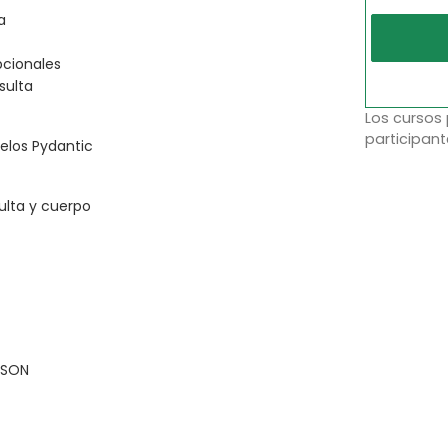
a
pcionales
sulta
Los cursos
participant
elos Pydantic
ulta y cuerpo
JSON