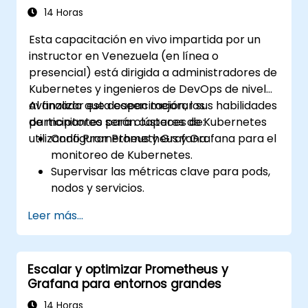
14 Horas
Esta capacitación en vivo impartida por un
instructor en Venezuela (en línea o
presencial) está dirigida a administradores de
Kubernetes y ingenieros de DevOps de nivel
avanzado que deseen mejorar sus habilidades
Al finalizar esta capacitación, los
de monitoreo para clústeres de Kubernetes
participantes serán capaces de:
utilizando Prometheus y Grafana.
Configurar Prometheus y Grafana para el
monitoreo de Kubernetes.
Supervisar las métricas clave para pods,
nodos y servicios.
Crear cuadros de mando dinámicos para
Leer más...
visualizar la salud y el rendimiento del
clúster.
Implementar estrategias de alertas para
Escalar y optimizar Prometheus y
la resolución proactiva de problemas.
Grafana para entornos grandes
Aplicar las mejores prácticas para
escalar soluciones de monitoreo en
14 Horas