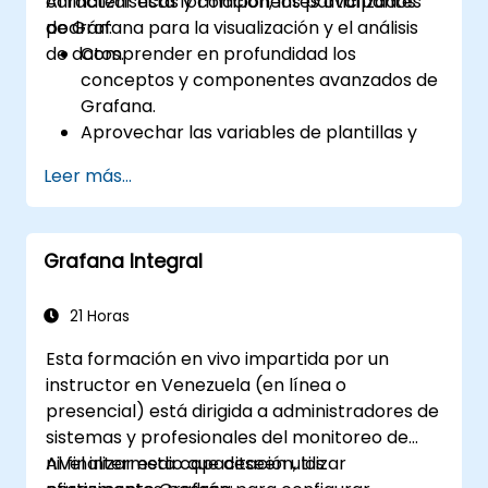
características y componentes avanzados
Al finalizar esta formación, los participantes
de Grafana para la visualización y el análisis
podrán:
de datos.
Comprender en profundidad los
conceptos y componentes avanzados de
Grafana.
Aprovechar las variables de plantillas y
los paneles dinámicos para mejorar la
Leer más...
visualización de datos.
Utilizar el lenguaje de consulta de Grafana
para realizar consultas complejas.
Grafana Integral
Aprender las mejores prácticas para
escalar Grafana, optimizar su
rendimiento y garantizar una alta
21 Horas
disponibilidad.
Esta formación en vivo impartida por un
instructor en Venezuela (en línea o
presencial) está dirigida a administradores de
sistemas y profesionales del monitoreo de
nivel intermedio que deseen utilizar
Al finalizar esta capacitación, los