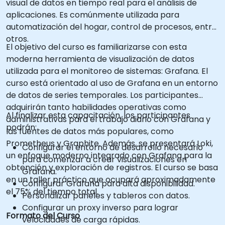
visual de datos en tiempo real para el análisis de
aplicaciones. Es comúnmente utilizada para
automatización del hogar, control de procesos, entre
otros.
El objetivo del curso es familiarizarse con esta
moderna herramienta de visualización de datos
utilizada para el monitoreo de sistemas: Grafana. El
curso está orientado al uso de Grafana en un entorno
de datos de series temporales. Los participantes
adquirirán tanto habilidades operativas como
Al finalizar esta capacitación, los participantes
administrativas para el trabajo diario con Grafana y
podrán:
las fuentes de datos más populares, como
Prometheus y Graphite. Además, se presentará Loki,
Configurar el entorno de desarrollo necesario
un enfoque moderno integrado con Grafana para la
para comenzar a crear visualizaciones en
obtención y exploración de registros. El curso se basa
Grafana.
en un taller práctico que ocupará aproximadamente
Configurar Grafana para alta disponibilidad.
el 75% del tiempo total.
Personalizar paneles y tableros con datos.
Configurar un proxy inverso para lograr
Formato del Curso
velocidades de carga rápidas.