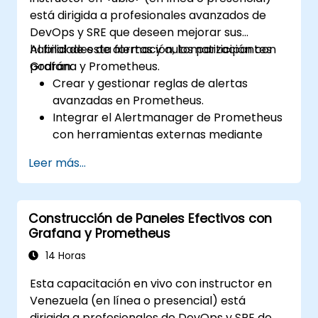
está dirigida a profesionales avanzados de
DevOps y SRE que deseen mejorar sus
habilidades de alertas y automatización con
Al final de esta formación, los participantes
Grafana y Prometheus.
podrán:
Crear y gestionar reglas de alertas
avanzadas en Prometheus.
Integrar el Alertmanager de Prometheus
con herramientas externas mediante
webhooks.
Leer más...
Automatizar respuestas a las alertas
para una resolución más rápida de los
problemas.
Construcción de Paneles Efectivos con
Utilizar Grafana para visualizar y
Grafana y Prometheus
gestionar las alertas eficazmente.
14 Horas
Esta capacitación en vivo con instructor en
Venezuela (en línea o presencial) está
dirigida a profesionales de DevOps y SRE de