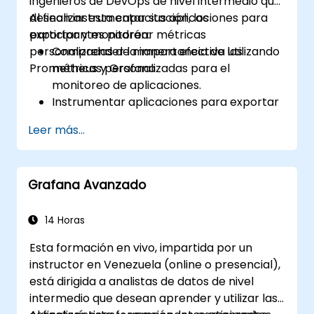
ingenieros de DevOps de nivel intermedio que
desean instrumentar sus aplicaciones para
Al finalizar esta capacitación, los
exportar y monitorear métricas
participantes podrán:
personalizadas de manera efectiva utilizando
Comprender la importancia de las
Prometheus y Grafana.
métricas personalizadas para el
monitoreo de aplicaciones.
Instrumentar aplicaciones para exportar
métricas personalizadas a Prometheus.
Leer más...
Crear y configurar paneles en Grafana
para visualizar las métricas
personalizadas.
Grafana Avanzado
Aplicar las mejores prácticas para
integrar el monitoreo en el ciclo de
desarrollo.
14 Horas
Esta formación en vivo, impartida por un
instructor en Venezuela (online o presencial),
está dirigida a analistas de datos de nivel
intermedio que desean aprender y utilizar las