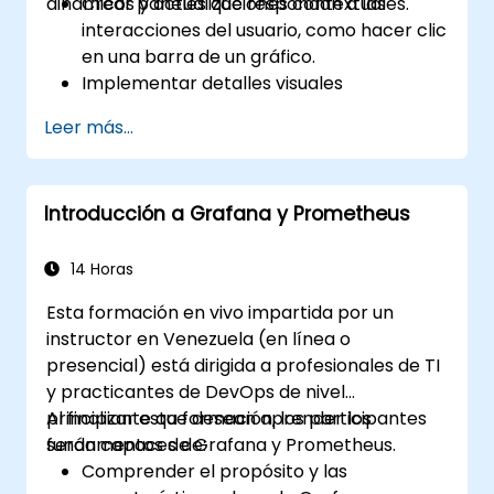
dinámicos y actualizaciones contextuales.
Crear paneles que respondan a las
interacciones del usuario, como hacer clic
en una barra de un gráfico.
Implementar detalles visuales
progresivos que se actualicen en su lugar
Leer más...
(sin abrir nuevas pestañas).
Configurar gráficos circulares y paneles
detallados basados en filtros de
Introducción a Grafana y Prometheus
selección.
Utilizar umbrales dinámicos que
reaccionen a la entrada del usuario y a los
14 Horas
datos en tiempo real.
Esta formación en vivo impartida por un
instructor en Venezuela (en línea o
presencial) está dirigida a profesionales de TI
y practicantes de DevOps de nivel
principiante que desean aprender los
Al finalizar esta formación, los participantes
fundamentos de Grafana y Prometheus.
serán capaces de:
Comprender el propósito y las