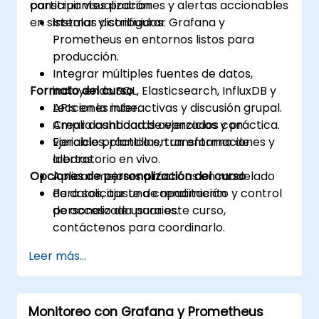
construir visualizaciones y alertas accionables
participantes podrán:
en sistemas distribuidos.
Instalar y configurar Grafana y
Prometheus en entornos listos para
producción.
Integrar múltiples fuentes de datos,
Formato del curso
incluyendo SQL, Elasticsearch, InfluxDB y
APIs en la nube.
Lecciones interactivas y discusión grupal.
Crear dashboards avanzados con
Amplia cantidad de ejercicios y práctica.
variables, plantillas, transformaciones y
Ejercicio práctico en un entorno de
alertas.
laboratorio en vivo.
Opciones de personalización del curso
Aplicar mejores prácticas en modelado
de datos, ajuste de rendimiento y control
Para solicitar una capacitación
de acceso de usuarios.
personalizada para este curso,
contáctenos para coordinarlo.
Leer más...
Monitoreo con Grafana y Prometheus