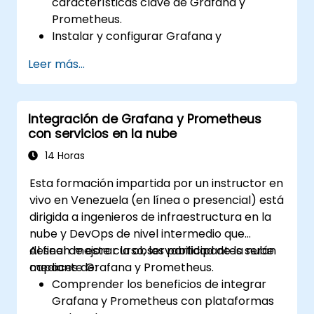
características clave de Grafana y
Prometheus.
Instalar y configurar Grafana y
Prometheus en un entorno Linux.
Leer más...
Configurar fuentes de datos básicas y
tableros (dashboards) en Grafana.
Monitorear las métricas del sistema y
Integración de Grafana y Prometheus
visualizar datos utilizando Prometheus.
con servicios en la nube
14 Horas
Esta formación impartida por un instructor en
vivo en Venezuela (en línea o presencial) está
dirigida a ingenieros de infraestructura en la
nube y DevOps de nivel intermedio que
deseen mejorar la observabilidad de la nube
Al final de este curso, los participantes serán
mediante Grafana y Prometheus.
capaces de:
Comprender los beneficios de integrar
Grafana y Prometheus con plataformas