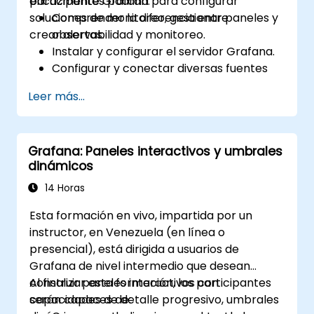
eficazmente Grafana para configurar
participantes podrán:
soluciones de monitoreo, gestionar paneles y
Comprender la diferencia entre
crear alertas.
observabilidad y monitoreo.
Instalar y configurar el servidor Grafana.
Configurar y conectar diversas fuentes
de datos como Prometheus, InfluxDB y
Leer más...
ElasticSearch.
Crear, gestionar y personalizar paneles y
gráficos.
Grafana: Paneles interactivos y umbrales
Utilizar variables y consultas para crear
dinámicos
paneles dinámicos.
Configurar notificaciones y alertas a
14 Horas
través de Grafana.
Esta formación en vivo, impartida por un
Instalar y gestionar complementos para
instructor, en Venezuela (en línea o
ampliar la funcionalidad de Grafana.
presencial), está dirigida a usuarios de
Grafana de nivel intermedio que desean
construir paneles interactivos con
Al finalizar esta formación, los participantes
capacidades de detalle progresivo, umbrales
serán capaces de: