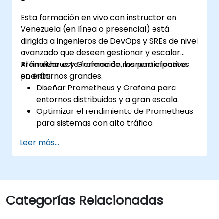
entornos de Kubernetes.
Esta formación en vivo con instructor en
Venezuela (en línea o presencial) está
dirigida a ingenieros de DevOps y SREs de nivel
avanzado que deseen gestionar y escalar
Prometheus y Grafana de manera efectiva
Al finalizar esta formación, los participantes
en entornos grandes.
podrán:
Diseñar Prometheus y Grafana para
entornos distribuidos y a gran escala.
Optimizar el rendimiento de Prometheus
para sistemas con alto tráfico.
Configurar Grafana para manejar
Leer más...
grandes conjuntos de datos y
visualizaciones complejas.
Implementar estrategias avanzadas de
solución de problemas y escalabilidad.
Categorías Relacionadas