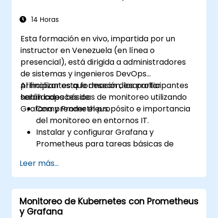
14 Horas
Esta formación en vivo, impartida por un
instructor en Venezuela (en línea o
presencial), está dirigida a administradores
de sistemas y ingenieros DevOps
principiantes que desean desarrollar
Al finalizar esta formación, los participantes
habilidades básicas de monitoreo utilizando
serán capaces de:
Grafana y Prometheus.
Comprender el propósito e importancia
del monitoreo en entornos IT.
Instalar y configurar Grafana y
Prometheus para tareas básicas de
monitoreo.
Leer más...
Crear dashboards simples y alertas para
visualizar el rendimiento del sistema.
Aplicar mejores prácticas para
Monitoreo de Kubernetes con Prometheus
monitorear la disponibilidad y el
y Grafana
rendimiento del sistema.