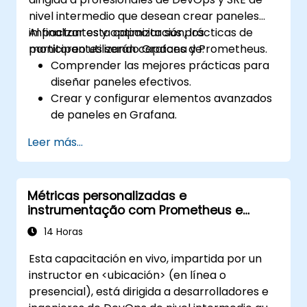
nivel intermedio que desean crear paneles
impactantes y optimizar sus prácticas de
Al finalizar esta capacitación, los
monitoreo utilizando Grafana y Prometheus.
participantes serán capaces de:
Comprender las mejores prácticas para
diseñar paneles efectivos.
Crear y configurar elementos avanzados
de paneles en Grafana.
Aprovechar las plantillas de Grafana
Leer más...
para crear paneles dinámicos y
reutilizables.
Implementar mecanismos de alerta para
Métricas personalizadas e
mejorar la conciencia operativa.
instrumentação com Prometheus e
Grafana
14 Horas
Esta capacitación en vivo, impartida por un
instructor en <ubicación> (en línea o
presencial), está dirigida a desarrolladores e