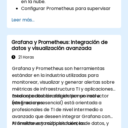
en la nube.
Configurar Prometheus para supervisar
recursos en la nube.
Leer más...
Configurar Grafana para visualizar
métricas de servicios en la nube.
Aprovechar herramientas e
Grafana y Prometheus: Integración de
integraciones nativas de la nube para
datos y visualización avanzada
garantizar la escalabilidad de la
supervisión.
21 Horas
Grafana y Prometheus son herramientas
estándar en la industria utilizadas para
monitorear, visualizar y generar alertas sobre
métricas de infraestructura TI y aplicaciones,
mediante dashboards en tiempo real e
Esta capacitación dirigida por un instructor
integraciones.
(en línea o presencial) está orientada a
profesionales de TI de nivel intermedio a
avanzado que deseen integrar Grafana con
Prometheus y múltiples fuentes de datos, y
Al finalizar esta capacitación, los