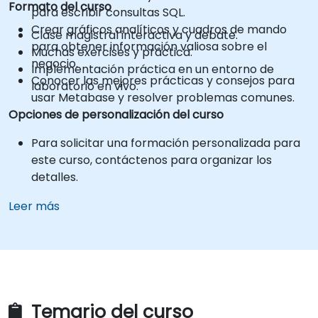
Formato del curso
para escribir consultas SQL.
Crear gráficos analíticos y cuadros de mando
Clase magistral interactiva y debate.
para obtener información valiosa sobre el
Muchas exercises y práctica.
negocio.
Implementación práctica en un entorno de
Conocer las mejores prácticas y consejos para
laboratorio en vivo.
usar Metabase y resolver problemas comunes.
Opciones de personalización del curso
Para solicitar una formación personalizada para
este curso, contáctenos para organizar los
detalles.
Leer más
Temario del curso