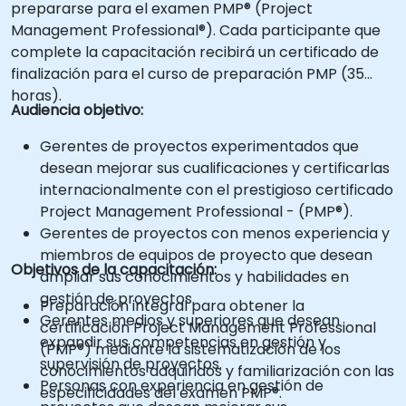
prepararse para el examen PMP® (Project
Management Professional®). Cada participante que
complete la capacitación recibirá un certificado de
finalización para el curso de preparación PMP (35
horas).
Audiencia objetivo:
Gerentes de proyectos experimentados que
desean mejorar sus cualificaciones y certificarlas
internacionalmente con el prestigioso certificado
Project Management Professional - (PMP®).
Gerentes de proyectos con menos experiencia y
miembros de equipos de proyecto que desean
Objetivos de la capacitación:
ampliar sus conocimientos y habilidades en
gestión de proyectos.
Preparación integral para obtener la
Gerentes medios y superiores que desean
certificación Project Management Professional
expandir sus competencias en gestión y
(PMP®) mediante la sistematización de los
supervisión de proyectos.
conocimientos adquiridos y familiarización con las
Personas con experiencia en gestión de
especificidades del examen PMP®.