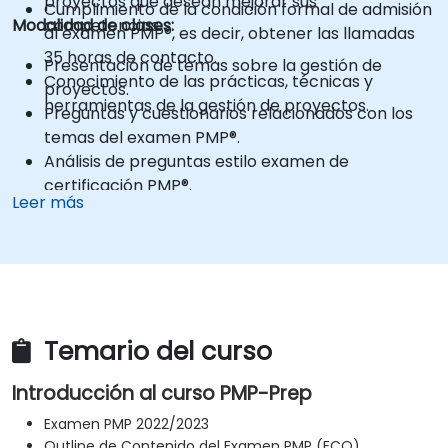
proyectos que desean mejorar sus
Cumplimiento de la condición formal de admisión
Modalidad de clases:
competencias.
al examen PMP®, es decir, obtener las llamadas
35 horas de contacto.
Presentación de temas sobre la gestión de
Conocimiento de las prácticas, técnicas y
proyectos.
herramientas de la gestión de proyectos.
Preguntas y cuestionarios relacionados con los
temas del examen PMP®.
Análisis de preguntas estilo examen de
certificación PMP®.
Leer más
Temario del curso
Introducción al curso PMP-Prep
Examen PMP 2022/2023
Outline de Contenido del Examen PMP (ECO)