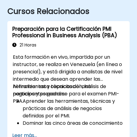
Cursos Relacionados
Preparación para la Certificación PMI
Professional in Business Analysis (PBA)
21 Horas
Esta formación en vivo, impartida por un
instructor, se realiza en Venezuela (en línea o
presencial), y está dirigida a analistas de nivel
intermedio que desean aprender las
herramientas y técnicas del análisis de
Al finalizar esta capacitación, los
negocios y prepararse para el examen PMI-
participantes podrán:
PBA.
Aprender las herramientas, técnicas y
prácticas de análisis de negocios
definidas por el PMI.
Dominar las cinco áreas de conocimiento
del análisis de negocios.
Leer más...